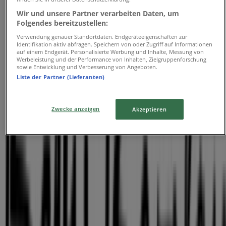
10:00 - 19:30
Mittwoch
Wir und unsere Partner verarbeiten Daten, um
Folgendes bereitzustellen:
10:00 - 19:30
Donnerstag
Verwendung genauer Standortdaten. Endgeräteeigenschaften zur
Identifikation aktiv abfragen. Speichern von oder Zugriff auf Informationen
10:00 - 19:30
auf einem Endgerät. Personalisierte Werbung und Inhalte, Messung von
Freitag
Werbeleistung und der Performance von Inhalten, Zielgruppenforschung
10:00 - 19:30
sowie Entwicklung und Verbesserung von Angeboten.
Liste der Partner (Lieferanten)
Samstag
10:00 - 19:30
Karte
042133048390
Zwecke anzeigen
Akzeptieren
Jetzt geöffnet
Bis 19:30
Sonntag
Geschlossen
Montag
10:00 - 19:30