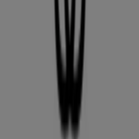
35 m
Geschlossen
Triumph
BGM.SMIDT STR.32-36, Bremen
35 m
Makita
ELLHORNSTR. 24, Bremen
74 m