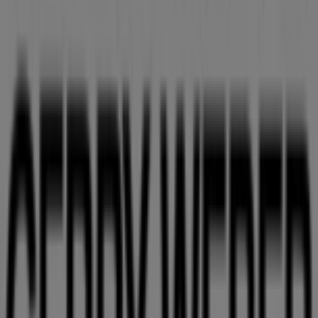
einschließlich der Öffnungszeiten, exklusiver Angebote
und der genauen Lage des Geschäfts in
Alter Dorfweg
.
Darüber hinaus haben Sie Zugriff auf die neuesten
Kataloge von
Gerry Weber
, in denen Sie die aktuellsten
Aktionen entdecken und von großen Rabatten auf
Kleidung, Schuhe und Accessoires
-Produkte für Ihre
Einkäufe in
Bremen
profitieren können.
Verpassen Sie nicht die Gelegenheit, das Geschäft von
Gerry Weber
in
Alter Dorfweg
zu besuchen und ein
einzigartiges Einkaufserlebnis zu genießen. Erkunden Sie
die Angebote, die wir diesen
August
für Sie bereithalten,
und bleiben Sie über die besten Deals von
Gerry Weber
in
Bremen
informiert. Besuchen Sie uns und beginnen
Sie noch heute mit dem Sparen!
Mehr Information über Gerry Weber
Andere Geschäfte
von Gerry Weber in Bremen sehen