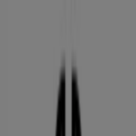
Sie sind hier:
Bremen - 10178
Schnäppchen
Supermärkte
Möbelhäuser
Kleidung, Schuhe
und Accessoires
Elektromärkte
Drogerien und
Parfümerie
Baumärkte und
Gartencenter
Biomärkte
Discounter
Sportgeschäfte
Spielze
und Baby
Auto, Motorrad und
Werkstatt
Kaufhäuser
Reisen und Freizeit
Optiker und
Hörzentren
Restaurants
Bücher und Schreibwaren
Banken
und Versicherungen
Gerry Weber Geschäft | Alter
Dorfweg, Bremen - Öffnungszeite,