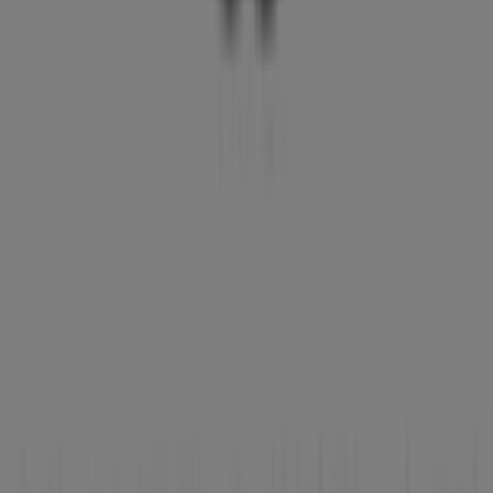
Andere Unternehmen der Kategorie
Kleidung, Schuhe und Accessoires in
Bremen
Gerry Weber
Willkommen im Geschäft von
Gerry Weber
bei Tiendeo,
wo Sie die besten
Angebote
,
Aktionen
und
Kataloge
dieser renommierten Marke im Bereich
Kleidung,
Schuhe und Accessoires
entdecken können. Unser
physisches Geschäft befindet sich in
Alter Dorfweg
,
Bremen
, und bietet Ihnen eine breite Auswahl an
hochwertigen Produkten, mit denen Sie während des
gesamten
August 2026
sparen können.
Bei Tiendeo stellen wir Ihnen stets aktuelle
Informationen zu
Gerry Weber
zur Verfügung,