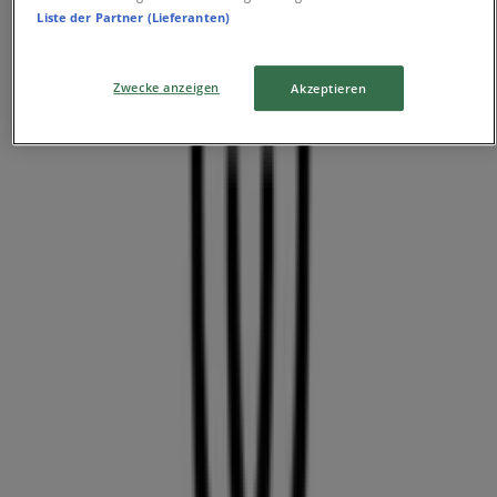
Liste der Partner (Lieferanten)
Konsul-Smidt-Str. 8s/Port 5, Bremen
35 m
Zwecke anzeigen
Akzeptieren
Bonita
Sögestraße 15, Bremen
35 m
Geschlossen
Clarks
Ansgaritorstrasse 21, Bremen