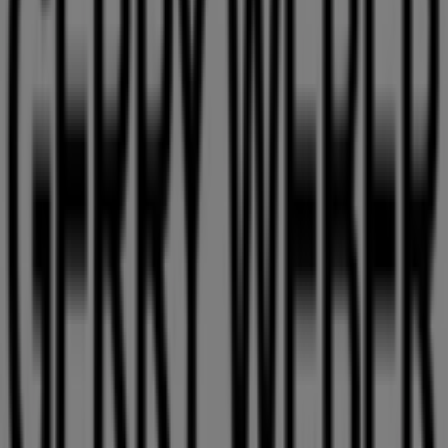
Tiendeo ist Teil von Shopfully, dem Tech-Unternehmen,
das das lokale Einkaufen weltweit neu erfindet.
Tiendeo
Was wir machen
Business-Lösungen
Nachrichten und Medien
Mit uns arbeiten
Kontakt aufnehmen
Marketing- und Geschäftsanfragen
Geschäft falsch auf der Karte geortet
Wöchentliches Anzeigen-Feedback
Technische Probleme und allgemeines Feedback