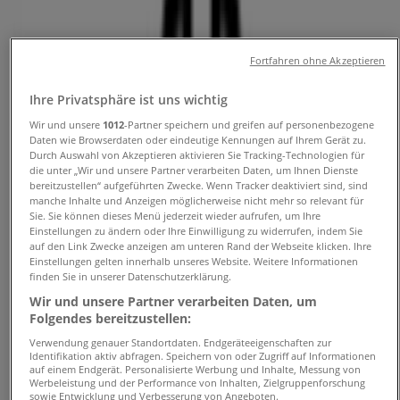
Angebote und Telefonnummern
Fortfahren ohne Akzeptieren
Tiendeo in Bremen
»
Angebote für Kleidung, Schuhe und Accessoires in
Ihre Privatsphäre ist uns wichtig
Bremen
»
Gerry Weber in Bremen
»
Wir und unsere
1012
-Partner speichern und greifen auf personenbezogene
Daten wie Browserdaten oder eindeutige Kennungen auf Ihrem Gerät zu.
Durch Auswahl von Akzeptieren aktivieren Sie Tracking-Technologien für
Gerry Weber | Alter Dorfweg
die unter „Wir und unsere Partner verarbeiten Daten, um Ihnen Dienste
bereitzustellen“ aufgeführten Zwecke. Wenn Tracker deaktiviert sind, sind
Karte
042143310030
manche Inhalte und Anzeigen möglicherweise nicht mehr so relevant für
Karte
042143310030
Sie. Sie können dieses Menü jederzeit wieder aufrufen, um Ihre
Einstellungen zu ändern oder Ihre Einwilligung zu widerrufen, indem Sie
Wir sind gerade dabei Angebote zu "Gerry Weber" zu
auf den Link Zwecke anzeigen am unteren Rand der Webseite klicken. Ihre
Einstellungen gelten innerhalb unseres Website. Weitere Informationen
veröffentlichen
finden Sie in unserer Datenschutzerklärung.
Wir und unsere Partner verarbeiten Daten, um
Geschäfte in der Nähe
Folgendes bereitzustellen:
Verwendung genauer Standortdaten. Endgeräteeigenschaften zur
Identifikation aktiv abfragen. Speichern von oder Zugriff auf Informationen
auf einem Endgerät. Personalisierte Werbung und Inhalte, Messung von
Werbeleistung und der Performance von Inhalten, Zielgruppenforschung
alltours Reisecenter
sowie Entwicklung und Verbesserung von Angeboten.