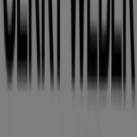
Indizes
Marken
Lokale Marken
Unternehmen
Filiale in der Nähe
Produkte
Lokale Produkte
Städte
Die App von Tiendeo herunterladen
Copyright © Tiendeo ® 2026 · Shopfully Marketing S.L.U. –
Palau de Mar – 08039 Barcelona, Spain