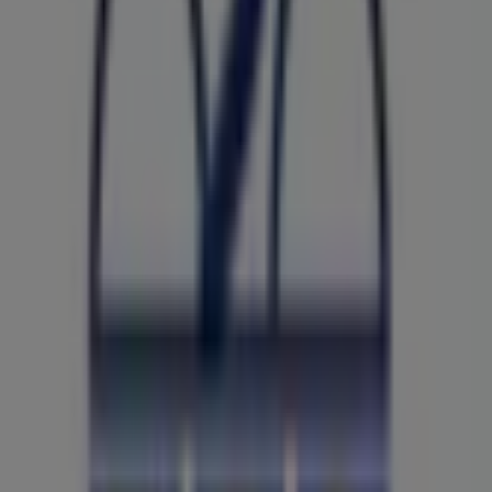
Andere Unternehmen der Kategorie
Auto, Motorrad und Werkstatt in
Bremen
ZEG
Willkommen im Geschäft von
ZEG
bei Tiendeo, wo Sie die
besten
Angebote
,
Aktionen
und
Kataloge
dieser
renommierten Marke im Bereich
Auto, Motorrad und
Werkstatt
entdecken können. Unser physisches
Geschäft befindet sich in
Mühlenstraße 78
,
Bremen
,
und bietet Ihnen eine breite Auswahl an hochwertigen
Produkten, mit denen Sie während des gesamten
August 2026
sparen können.
Bei Tiendeo stellen wir Ihnen stets aktuelle
Informationen zu
ZEG
zur Verfügung, einschließlich der