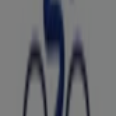
35 m
Geschlossen
Triumph
BGM.SMIDT STR.32-36, Bremen
35 m
Makita
ELLHORNSTR. 24, Bremen
74 m