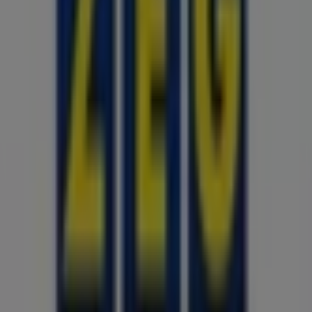
Tiendeo ist Teil von Shopfully, dem Tech-Unternehmen,
das das lokale Einkaufen weltweit neu erfindet.
Tiendeo
Was wir machen
Business-Lösungen
Nachrichten und Medien
Mit uns arbeiten
Kontakt aufnehmen
Marketing- und Geschäftsanfragen
Geschäft falsch auf der Karte geortet
Wöchentliches Anzeigen-Feedback
Technische Probleme und allgemeines Feedback