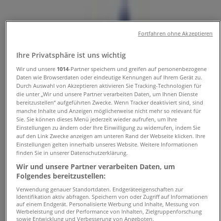
und Telefonnummer
Fortfahren ohne Akzeptieren
Tiendeo in Bremen
»
Angebote für Auto, Motorrad und Werkstatt in
Ihre Privatsphäre ist uns wichtig
Bremen
»
ZEG in Bremen
»
Wir und unsere
1014
-Partner speichern und greifen auf personenbezogene
Daten wie Browserdaten oder eindeutige Kennungen auf Ihrem Gerät zu.
Durch Auswahl von Akzeptieren aktivieren Sie Tracking-Technologien für
ZEG | Mühlenstraße 78
die unter „Wir und unsere Partner verarbeiten Daten, um Ihnen Dienste
bereitzustellen“ aufgeführten Zwecke. Wenn Tracker deaktiviert sind, sind
Karte
0421-601506
manche Inhalte und Anzeigen möglicherweise nicht mehr so relevant für
Karte
0421-601506
Sie. Sie können dieses Menü jederzeit wieder aufrufen, um Ihre
Einstellungen zu ändern oder Ihre Einwilligung zu widerrufen, indem Sie
Wir sind gerade dabei Angebote zu "ZEG" zu
auf den Link Zwecke anzeigen am unteren Rand der Webseite klicken. Ihre
Einstellungen gelten innerhalb unseres Website. Weitere Informationen
veröffentlichen
finden Sie in unserer Datenschutzerklärung.
Wir und unsere Partner verarbeiten Daten, um
Geschäfte in der Nähe
Folgendes bereitzustellen:
Verwendung genauer Standortdaten. Endgeräteeigenschaften zur
Identifikation aktiv abfragen. Speichern von oder Zugriff auf Informationen
auf einem Endgerät. Personalisierte Werbung und Inhalte, Messung von
Werbeleistung und der Performance von Inhalten, Zielgruppenforschung
alltours Reisecenter
sowie Entwicklung und Verbesserung von Angeboten.