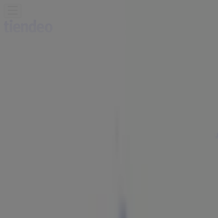
Sie sind hier:
Bremen - 10178
Schnäppchen
Supermärkte
Möbelhäuser
Kleidung, Schuhe
und Accessoires
Elektromärkte
Drogerien und
Parfümerie
Baumärkte und
Gartencenter
Biomärkte
Discounter
Sportgeschäfte
Spielze
und Baby
Auto, Motorrad und
Werkstatt
Kaufhäuser
Reisen und Freizeit
Optiker und
Hörzentren
Restaurants
Bücher und Schreibwaren
Banken
und Versicherungen
ZEG Händler | Mühlenstraße 78,
Bremen - Angebote, Öffnungszeiten