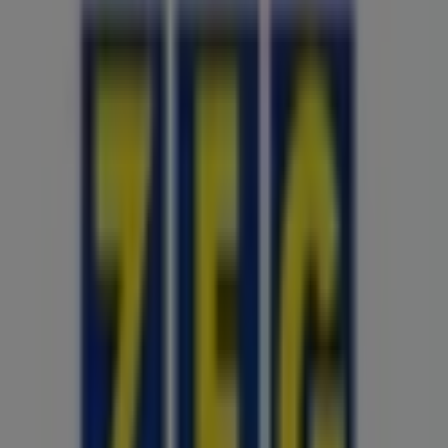
Öffnungszeiten, exklusiver Angebote und der genauen
Lage des Geschäfts in
Mühlenstraße 78
. Darüber hinaus
haben Sie Zugriff auf die neuesten Kataloge von
ZEG
, in
denen Sie die aktuellsten Aktionen entdecken und von
großen Rabatten auf
Auto, Motorrad und Werkstatt
-
Produkte für Ihre Einkäufe in
Bremen
profitieren
können.
Verpassen Sie nicht die Gelegenheit, das Geschäft von
ZEG
in
Mühlenstraße 78
zu besuchen und ein
einzigartiges Einkaufserlebnis zu genießen. Erkunden Sie
die Angebote, die wir diesen
August
für Sie bereithalten,
und bleiben Sie über die besten Deals von
ZEG
in
Bremen
informiert. Besuchen Sie uns und beginnen Sie
noch heute mit dem Sparen!
Mehr Information über ZEG
Andere Geschäfte von ZEG in
Bremen sehen