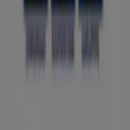
Indizes
Marken
Lokale Marken
Unternehmen
Filiale in der Nähe
Produkte
Lokale Produkte
Städte
Die App von Tiendeo herunterladen
Copyright © Tiendeo ® 2026 · Shopfully Marketing S.L.U. –
Palau de Mar – 08039 Barcelona, Spain