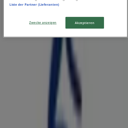
Liste der Partner (Lieferanten)
Konsul-Smidt-Str. 8s/Port 5, Bremen
35 m
Zwecke anzeigen
Akzeptieren
Bonita
Sögestraße 15, Bremen
35 m
Geschlossen
Clarks
Ansgaritorstrasse 21, Bremen