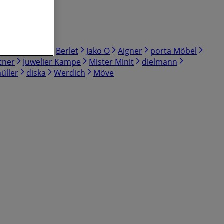
Apollo Optik
Berlet
Jako O
Aigner
porta Möbel
tner
Juwelier Kampe
Mister Minit
dielmann
üller
diska
Werdich
Möve