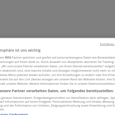
Fortfahren
atsphäre ist uns wichtig
sere
1012
-Partner speichern und greifen auf personenbezogene Daten wie Browserdate
und Accessoires
Elektromärkte
Drogerien und Parfümerie
Ba
Kennungen auf Ihrem Gerät zu. Durch Auswahl von Akzeptieren aktivieren Sie Tracking
ug und Baby
Auto, Motorrad und Werkstatt
Kaufhäuser
Reisen
r „Wir und unsere Partner verarbeiten Daten, um Ihnen Dienste bereitzustellen“ aufgef
 deaktiviert sind, sind manche Inhalte und Anzeigen möglicherweise nicht mehr so rele
ieses Menü jederzeit wieder aufrufen, um Ihre Einstellungen zu ändern oder Ihre Einwi
 indem Sie auf den Link Zwecke anzeigen am unteren Rand der Webseite klicken. Ihre E
halb unseres Website. Weitere Informationen finden Sie in unserer Datenschutzerkläru
unsere Partner verarbeiten Daten, um Folgendes bereitzustellen:
genauer Standortdaten. Endgeräteeigenschaften zur Identifikation aktiv abfragen. Sp
f auf Informationen auf einem Endgerät. Personalisierte Werbung und Inhalte, Messung
ng und der Performance von Inhalten, Zielgruppenforschung sowie Entwicklung und V
ten.
artner (Lieferanten)