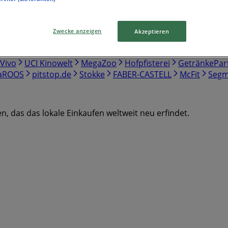
Zwecke anzeigen
Akzeptieren
point S
VANS
Jack & Jones
Idee Creativmarkt
Levi's
Vivo
UCI Kinowelt
MegaZoo
Hofpfisterei
GetränkePar
aROOS
pitstop.de
Stokke
FABER-CASTELL
McFit
Segm
, das das lokale Einkaufen weltweit neu erfindet.