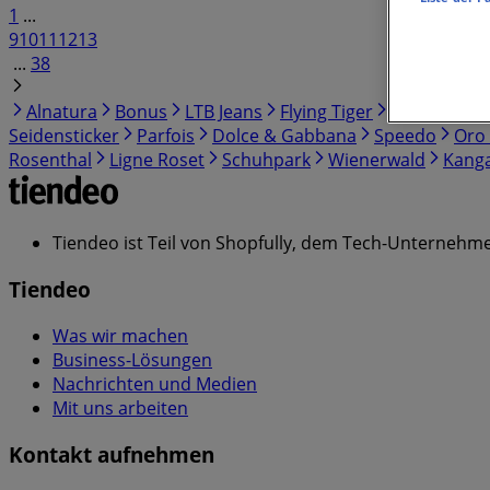
1
...
9
10
11
12
13
...
38
Alnatura
Bonus
LTB Jeans
Flying Tiger
Accessorize
Seidensticker
Parfois
Dolce & Gabbana
Speedo
Oro 
Rosenthal
Ligne Roset
Schuhpark
Wienerwald
Kang
Tiendeo ist Teil von Shopfully, dem Tech-Unternehmen
Tiendeo
Was wir machen
Business-Lösungen
Nachrichten und Medien
Mit uns arbeiten
Kontakt aufnehmen