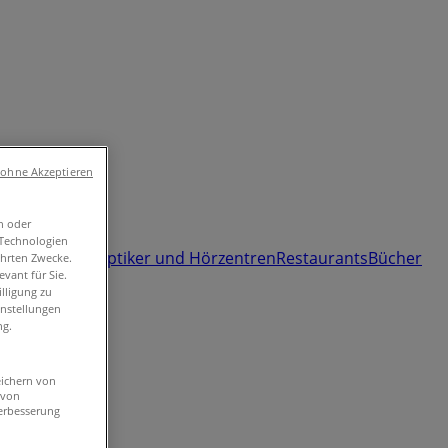
 ohne Akzeptieren
n oder
umärkte und
-Technologien
 und Freizeit
Optiker und Hörzentren
Restaurants
Bücher
ührten Zwecke.
vant für Sie.
lligung zu
instellungen
ng.
eichern von
 von
erbesserung