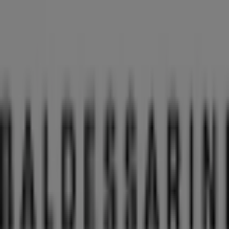
Baldessarini
Kleine Brüdergasse 1, Dresden
82 m
Canon
Sporergasse 7, Dresden
83 m
GRAF VON FABER-CASTELL