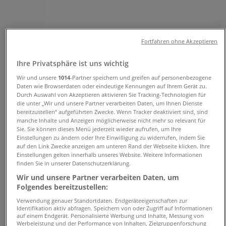
Öffnungszeite, Angebote und
Telefonnummern
Fortfahren ohne Akzeptieren
Tiendeo in Dresden
»
Ihre Privatsphäre ist uns wichtig
Angebote für Kleidung, Schuhe und Accessoires in
Dresden
»
Wir und unsere
1014
-Partner speichern und greifen auf personenbezogene
Daten wie Browserdaten oder eindeutige Kennungen auf Ihrem Gerät zu.
Baldessarini in Dresden
»
Durch Auswahl von Akzeptieren aktivieren Sie Tracking-Technologien für
die unter „Wir und unsere Partner verarbeiten Daten, um Ihnen Dienste
Baldessarini | Kleine Brüdergasse 1
bereitzustellen“ aufgeführten Zwecke. Wenn Tracker deaktiviert sind, sind
manche Inhalte und Anzeigen möglicherweise nicht mehr so relevant für
Karte
0351/4901510
Sie. Sie können dieses Menü jederzeit wieder aufrufen, um Ihre
Karte
0351/4901510
Einstellungen zu ändern oder Ihre Einwilligung zu widerrufen, indem Sie
auf den Link Zwecke anzeigen am unteren Rand der Webseite klicken. Ihre
Einstellungen gelten innerhalb unseres Website. Weitere Informationen
Wir sind gerade dabei Angebote zu "Baldessarini" zu
finden Sie in unserer Datenschutzerklärung.
veröffentlichen
Wir und unsere Partner verarbeiten Daten, um
Folgendes bereitzustellen:
Geschäfte in der Nähe
Verwendung genauer Standortdaten. Endgeräteeigenschaften zur
Identifikation aktiv abfragen. Speichern von oder Zugriff auf Informationen
auf einem Endgerät. Personalisierte Werbung und Inhalte, Messung von
Werbeleistung und der Performance von Inhalten, Zielgruppenforschung