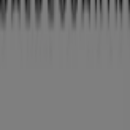
Schloßstr. 3-5, Dresden
99 m
Andere Unternehmen der Kategorie
Kleidung, Schuhe und Accessoires in
Dresden
Baldessarini
Willkommen im Geschäft von
Baldessarini
bei Tiendeo,
wo Sie die besten
Angebote
,
Aktionen
und
Kataloge
dieser renommierten Marke im Bereich
Kleidung,
Schuhe und Accessoires
entdecken können. Unser
physisches Geschäft befindet sich in
Kleine Brüdergasse
1
,
Dresden
, und bietet Ihnen eine breite Auswahl an
hochwertigen Produkten, mit denen Sie während des