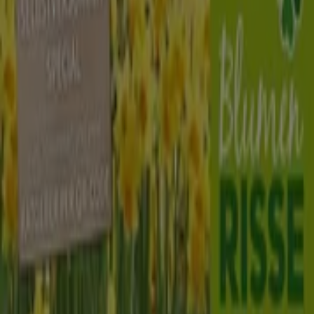
99 m
Andere Unternehmen der Kategorie
Baumärkte und Gartencenter in
Dresden
Blumen Risse
Willkommen im Geschäft von
Blumen Risse
bei Tiendeo,
wo Sie die besten
Angebote
,
Aktionen
und
Kataloge
dieser renommierten Marke im Bereich
Baumärkte und
Gartencenter
entdecken können. Unser physisches
Geschäft befindet sich in
Elbstraße 29
,
Dresden
, und
bietet Ihnen eine breite Auswahl an hochwertigen
Produkten, mit denen Sie während des gesamten
August 2026
sparen können.