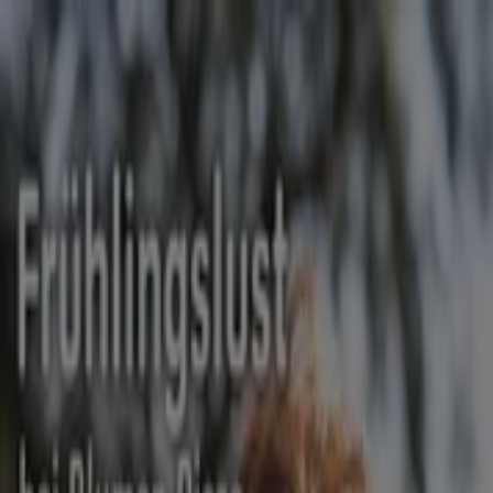
Sie sind hier:
Dresden - 10178
Schnäppchen
Supermärkte
Möbelhäuser
Kleidung, Schuhe
und Accessoires
Elektromärkte
Drogerien und
Parfümerie
Baumärkte und
Gartencenter
Biomärkte
Discounter
Sportgeschäfte
Spielze
und Baby
Auto, Motorrad und
Werkstatt
Kaufhäuser
Reisen und Freizeit
Optiker und
Hörzentren
Restaurants
Bücher und Schreibwaren
Banken
und Versicherungen
Blumen Risse Filiale | Elbstraße 29,
Dresden - Angebote,