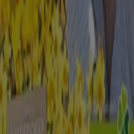
Baldessarini
Kleine Brüdergasse 1, Dresden
82 m
Canon
Sporergasse 7, Dresden
83 m
GRAF VON FABER-CASTELL
Schloßstr. 3-5, Dresden