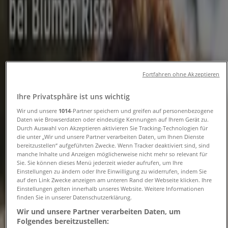
Öffnungszeiten und
Telefonnummern
Tiendeo in Dresden
»
Angebote für Baumärkte und Gartencenter in
Fortfahren ohne Akzeptieren
Dresden
»
Blumen Risse in Dresden
»
Ihre Privatsphäre ist uns wichtig
Blumen Risse | Elbstraße 29
Wir und unsere
1014
-Partner speichern und greifen auf personenbezogene
Daten wie Browserdaten oder eindeutige Kennungen auf Ihrem Gerät zu.
Karte
03514537621
Durch Auswahl von Akzeptieren aktivieren Sie Tracking-Technologien für
die unter „Wir und unsere Partner verarbeiten Daten, um Ihnen Dienste
Karte
03514537621
bereitzustellen“ aufgeführten Zwecke. Wenn Tracker deaktiviert sind, sind
manche Inhalte und Anzeigen möglicherweise nicht mehr so relevant für
Angebote für Blumen Risse in
Sie. Sie können dieses Menü jederzeit wieder aufrufen, um Ihre
Einstellungen zu ändern oder Ihre Einwilligung zu widerrufen, indem Sie
Dresden
auf den Link Zwecke anzeigen am unteren Rand der Webseite klicken. Ihre
Einstellungen gelten innerhalb unseres Website. Weitere Informationen
finden Sie in unserer Datenschutzerklärung.
Wir und unsere Partner verarbeiten Daten, um
Folgendes bereitzustellen: