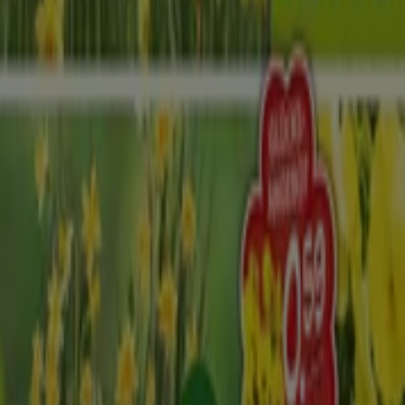
Bei Tiendeo stellen wir Ihnen stets aktuelle
Informationen zu
Blumen Risse
zur Verfügung,
einschließlich der Öffnungszeiten, exklusiver Angebote
und der genauen Lage des Geschäfts in
Elbstraße 29
.
Darüber hinaus haben Sie Zugriff auf die neuesten
Kataloge von
Blumen Risse
, in denen Sie die aktuellsten
Aktionen entdecken und von großen Rabatten auf
Baumärkte und Gartencenter
-Produkte für Ihre
Einkäufe in
Dresden
profitieren können.
Verpassen Sie nicht die Gelegenheit, das Geschäft von
Blumen Risse
in
Elbstraße 29
zu besuchen und ein
einzigartiges Einkaufserlebnis zu genießen. Erkunden Sie
die Angebote, die wir diesen
August
für Sie bereithalten,
und bleiben Sie über die besten Deals von
Blumen Risse
in
Dresden
informiert. Besuchen Sie uns und beginnen
Sie noch heute mit dem Sparen!
Mehr Information über Blumen Risse
Andere Geschäfte
von Blumen Risse in Dresden sehen