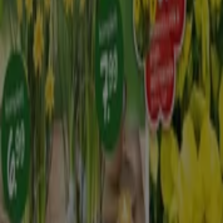
Tiendeo ist Teil von Shopfully, dem Tech-Unternehmen,
das das lokale Einkaufen weltweit neu erfindet.
Tiendeo
Was wir machen
Business-Lösungen
Nachrichten und Medien
Mit uns arbeiten
Kontakt aufnehmen
Marketing- und Geschäftsanfragen
Geschäft falsch auf der Karte geortet