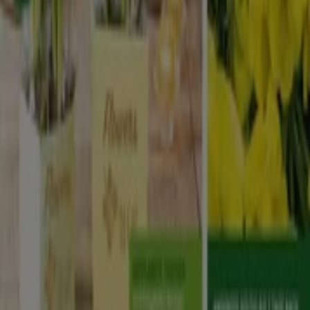
Wöchentliches Anzeigen-Feedback
Technische Probleme und allgemeines Feedback
Indizes
Marken
Lokale Marken
Unternehmen
Filiale in der Nähe
Produkte
Lokale Produkte
Städte
Die App von Tiendeo herunterladen