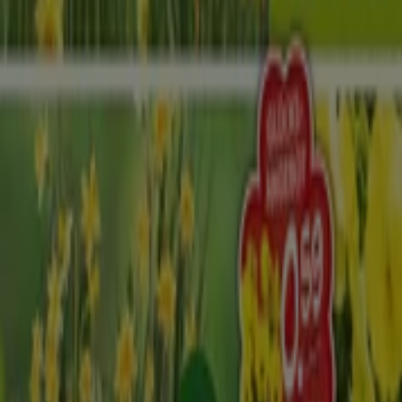
Bei Tiendeo stellen wir Ihnen stets aktuelle
Informationen zu
Blumen Risse
zur Verfügung,
einschließlich der Öffnungszeiten, exklusiver Angebote
und der genauen Lage des Geschäfts in
Gehrtsstrasse
16
. Darüber hinaus haben Sie Zugriff auf die neuesten
Kataloge von
Blumen Risse
, in denen Sie die aktuellsten
Aktionen entdecken und von großen Rabatten auf
Baumärkte und Gartencenter
-Produkte für Ihre
Einkäufe in
Düsseldorf
profitieren können.
Verpassen Sie nicht die Gelegenheit, das Geschäft von
Blumen Risse
in
Gehrtsstrasse 16
zu besuchen und ein
einzigartiges Einkaufserlebnis zu genießen. Erkunden Sie
die Angebote, die wir diesen
August
für Sie bereithalten,
und bleiben Sie über die besten Deals von
Blumen Risse
in
Düsseldorf
informiert. Besuchen Sie uns und
beginnen Sie noch heute mit dem Sparen!
Mehr Information über Blumen Risse
Andere Geschäfte
von Blumen Risse in Düsseldorf sehen