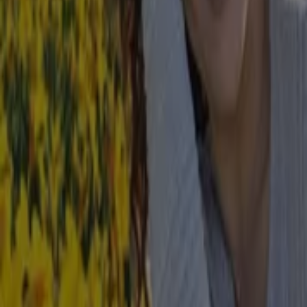
Baldessarini
Königsallee 36, Düsseldorf
29 m
fischertechnik
Königallee 1-9, Düsseldorf
34 m
Christ
Kö Galerie, Königsallee (Sevens) 56, Düsseldorf