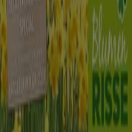
Geschlossen
Andere Unternehmen der Kategorie
Baumärkte und Gartencenter in
Düsseldorf
Blumen Risse
Willkommen im Geschäft von
Blumen Risse
bei Tiendeo,
wo Sie die besten
Angebote
,
Aktionen
und
Kataloge
dieser renommierten Marke im Bereich
Baumärkte und
Gartencenter
entdecken können. Unser physisches
Geschäft befindet sich in
Gehrtsstrasse 16
,
Düsseldorf
,
und bietet Ihnen eine breite Auswahl an hochwertigen
Produkten, mit denen Sie während des gesamten
August 2026
sparen können.