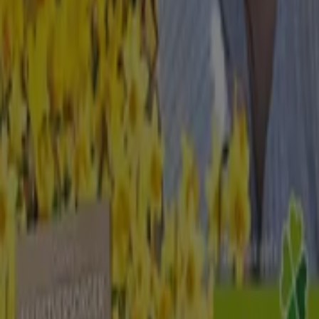
53 m
Jetzt geöffnet
Hogan
Königsallee 30, Düsseldorf
54 m
Dior
Königsallee 30, Düsseldorf
54 m