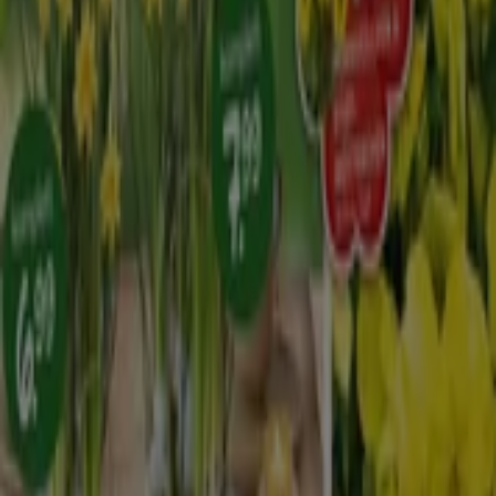
Tiendeo ist Teil von Shopfully, dem Tech-Unternehmen,
das das lokale Einkaufen weltweit neu erfindet.
Tiendeo
Was wir machen
Business-Lösungen
Nachrichten und Medien
Mit uns arbeiten
Kontakt aufnehmen
Marketing- und Geschäftsanfragen
Geschäft falsch auf der Karte geortet
Wöchentliches Anzeigen-Feedback