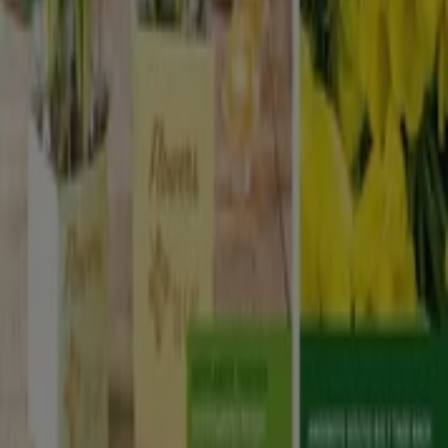
Technische Probleme und allgemeines Feedback
Indizes
Marken
Lokale Marken
Unternehmen
Filiale in der Nähe
Produkte
Lokale Produkte
Städte
Die App von Tiendeo herunterladen