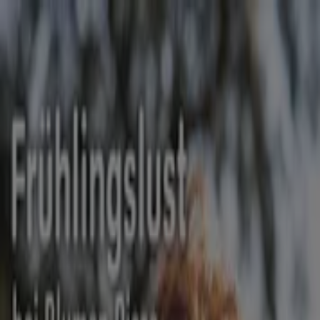
Sie sind hier:
Düsseldorf - 10178
Schnäppchen
Supermärkte
Möbelhäuser
Kleidung, Schuhe
und Accessoires
Elektromärkte
Drogerien und
Parfümerie
Baumärkte und
Gartencenter
Biomärkte
Discounter
Sportgeschäfte
Spielze
und Baby
Auto, Motorrad und
Werkstatt
Kaufhäuser
Reisen und Freizeit
Optiker und
Hörzentren
Restaurants
Bücher und Schreibwaren
Banken
und Versicherungen
Blumen Risse Filiale | Gehrtsstrasse
16, Düsseldorf - Angebote,