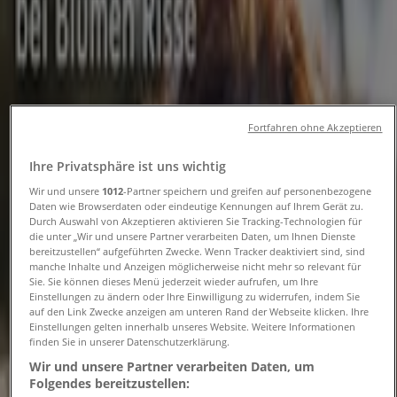
Öffnungszeiten und
Telefonnummern
Tiendeo in Düsseldorf
»
Angebote für Baumärkte und Gartencenter in
Fortfahren ohne Akzeptieren
Düsseldorf
»
Blumen Risse in Düsseldorf
»
Ihre Privatsphäre ist uns wichtig
Blumen Risse | Gehrtsstrasse 16
Wir und unsere
1012
-Partner speichern und greifen auf personenbezogene
Daten wie Browserdaten oder eindeutige Kennungen auf Ihrem Gerät zu.
Karte
02116185208
Durch Auswahl von Akzeptieren aktivieren Sie Tracking-Technologien für
die unter „Wir und unsere Partner verarbeiten Daten, um Ihnen Dienste
Karte
02116185208
bereitzustellen“ aufgeführten Zwecke. Wenn Tracker deaktiviert sind, sind
manche Inhalte und Anzeigen möglicherweise nicht mehr so relevant für
Angebote für Blumen Risse in
Sie. Sie können dieses Menü jederzeit wieder aufrufen, um Ihre
Einstellungen zu ändern oder Ihre Einwilligung zu widerrufen, indem Sie
Düsseldorf
auf den Link Zwecke anzeigen am unteren Rand der Webseite klicken. Ihre
Einstellungen gelten innerhalb unseres Website. Weitere Informationen
finden Sie in unserer Datenschutzerklärung.
Wir und unsere Partner verarbeiten Daten, um
Folgendes bereitzustellen: