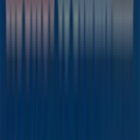
Tiendeo ist Teil von Shopfully, dem Tech-Unternehmen,
das das lokale Einkaufen weltweit neu erfindet.
Tiendeo
Was wir machen
Business-Lösungen
Nachrichten und Medien
Mit uns arbeiten
Kontakt aufnehmen
Marketing- und Geschäftsanfragen
Geschäft falsch auf der Karte geortet
Wöchentliches Anzeigen-Feedback
Technische Probleme und allgemeines Feedback