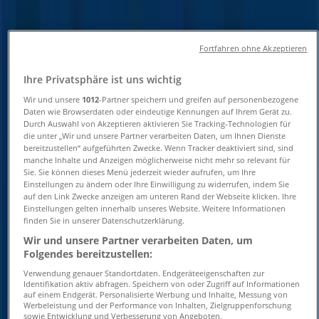
Öffnungszeiten und
Telefonnummern
Fortfahren ohne Akzeptieren
Tiendeo in Düsseldorf
»
Ihre Privatsphäre ist uns wichtig
Angebote für Spielzeug und Baby in Düsseldorf
»
Wir und unsere
1012
-Partner speichern und greifen auf personenbezogene
fischertechnik in Düsseldorf
»
Daten wie Browserdaten oder eindeutige Kennungen auf Ihrem Gerät zu.
Durch Auswahl von Akzeptieren aktivieren Sie Tracking-Technologien für
fischertechnik | Königallee 1-9
die unter „Wir und unsere Partner verarbeiten Daten, um Ihnen Dienste
bereitzustellen“ aufgeführten Zwecke. Wenn Tracker deaktiviert sind, sind
manche Inhalte und Anzeigen möglicherweise nicht mehr so relevant für
Karte
Sie. Sie können dieses Menü jederzeit wieder aufrufen, um Ihre
Karte
Einstellungen zu ändern oder Ihre Einwilligung zu widerrufen, indem Sie
auf den Link Zwecke anzeigen am unteren Rand der Webseite klicken. Ihre
Wir sind gerade dabei Angebote zu "fischertechnik" zu
Einstellungen gelten innerhalb unseres Website. Weitere Informationen
veröffentlichen
finden Sie in unserer Datenschutzerklärung.
Wir und unsere Partner verarbeiten Daten, um
Geschäfte in der Nähe
Folgendes bereitzustellen:
Verwendung genauer Standortdaten. Endgeräteeigenschaften zur
Identifikation aktiv abfragen. Speichern von oder Zugriff auf Informationen
auf einem Endgerät. Personalisierte Werbung und Inhalte, Messung von
Werbeleistung und der Performance von Inhalten, Zielgruppenforschung
sowie Entwicklung und Verbesserung von Angeboten.