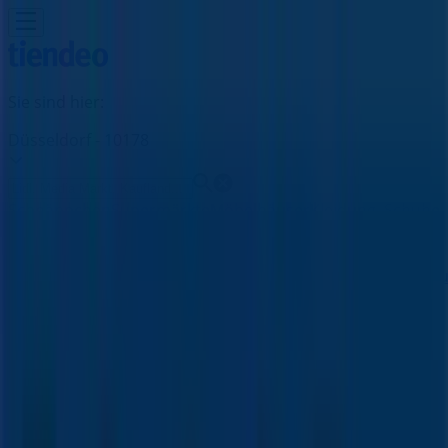
Sie sind hier:
Düsseldorf - 10178
Schnäppchen
Supermärkte
Möbelhäuser
Kleidung, Schuhe
und Accessoires
Elektromärkte
Drogerien und
Parfümerie
Baumärkte und
Gartencenter
Biomärkte
Discounter
Sportgeschäfte
Spielze
und Baby
Auto, Motorrad und
Werkstatt
Kaufhäuser
Reisen und Freizeit
Optiker und
Hörzentren
Restaurants
Bücher und Schreibwaren
Banken
und Versicherungen
Fischertechnik Filiale | Königallee 1-
9, Düsseldorf - Angebote,