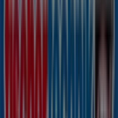
Jetzt geöffnet
Hogan
Königsallee 30, Düsseldorf
54 m
Dior
Königsallee 30, Düsseldorf
54 m