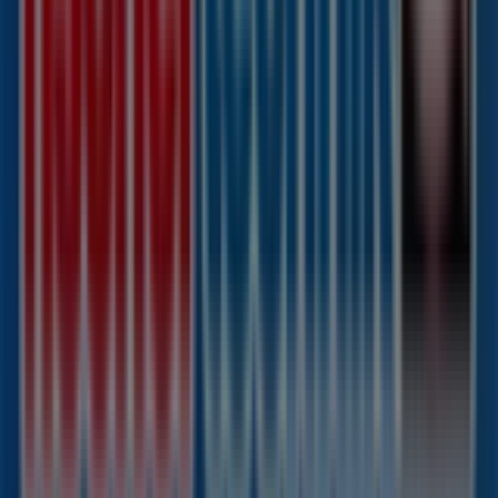
einschließlich der Öffnungszeiten, exklusiver Angebote
und der genauen Lage des Geschäfts in
Königallee 1-9
.
Darüber hinaus haben Sie Zugriff auf die neuesten
Kataloge von
Fischertechnik
, in denen Sie die
aktuellsten Aktionen entdecken und von großen
Rabatten auf
Spielzeug und Baby
-Produkte für Ihre
Einkäufe in
Düsseldorf
profitieren können.
Verpassen Sie nicht die Gelegenheit, das Geschäft von
Fischertechnik
in
Königallee 1-9
zu besuchen und ein
einzigartiges Einkaufserlebnis zu genießen. Erkunden Sie
die Angebote, die wir diesen
August
für Sie bereithalten,
und bleiben Sie über die besten Deals von
Fischertechnik
in
Düsseldorf
informiert. Besuchen Sie
uns und beginnen Sie noch heute mit dem Sparen!
Mehr Information über fischertechnik
Andere Geschäfte
von fischertechnik in Düsseldorf sehen