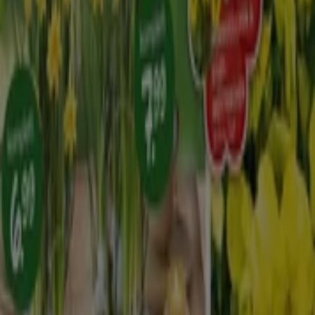
Tiendeo ist Teil von Shopfully, dem Tech-Unternehmen,
das das lokale Einkaufen weltweit neu erfindet.
Tiendeo
Was wir machen
Business-Lösungen
Nachrichten und Medien
Mit uns arbeiten
Kontakt aufnehmen
Marketing- und Geschäftsanfragen
Geschäft falsch auf der Karte geortet
Wöchentliches Anzeigen-Feedback