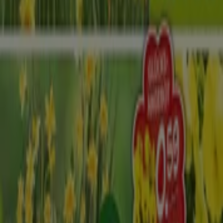
Bei Tiendeo stellen wir Ihnen stets aktuelle
Informationen zu
Blumen Risse
zur Verfügung,
einschließlich der Öffnungszeiten, exklusiver Angebote
und der genauen Lage des Geschäfts in
Hoffeldstr. 58
.
Darüber hinaus haben Sie Zugriff auf die neuesten
Kataloge von
Blumen Risse
, in denen Sie die aktuellsten
Aktionen entdecken und von großen Rabatten auf
Baumärkte und Gartencenter
-Produkte für Ihre
Einkäufe in
Düsseldorf
profitieren können.
Verpassen Sie nicht die Gelegenheit, das Geschäft von
Blumen Risse
in
Hoffeldstr. 58
zu besuchen und ein
einzigartiges Einkaufserlebnis zu genießen. Erkunden Sie
die Angebote, die wir diesen
August
für Sie bereithalten,
und bleiben Sie über die besten Deals von
Blumen Risse
in
Düsseldorf
informiert. Besuchen Sie uns und
beginnen Sie noch heute mit dem Sparen!
Mehr Information über Blumen Risse
Andere Geschäfte
von Blumen Risse in Düsseldorf sehen