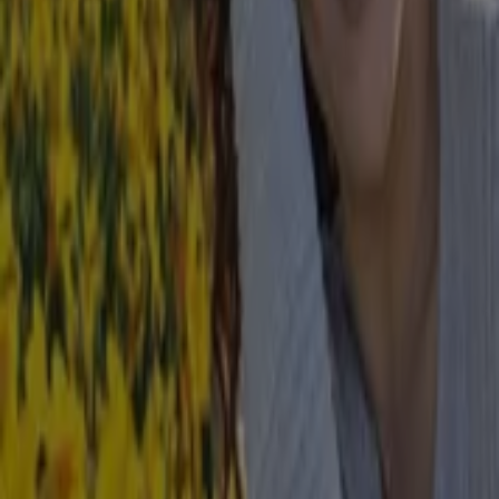
Baldessarini
Königsallee 36, Düsseldorf
29 m
fischertechnik
Königallee 1-9, Düsseldorf
34 m
Christ
Kö Galerie, Königsallee (Sevens) 56, Düsseldorf