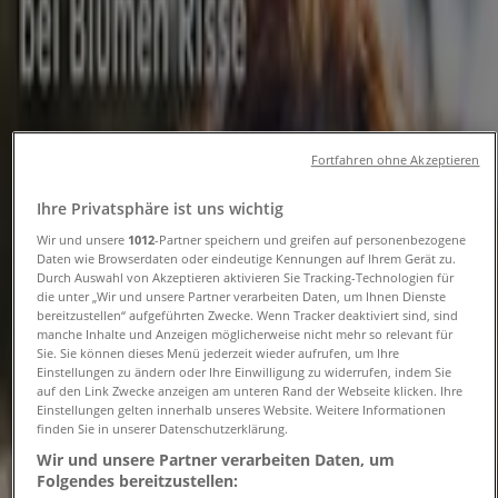
Öffnungszeiten und
Telefonnummern
Tiendeo in Düsseldorf
»
Angebote für Baumärkte und Gartencenter in
Fortfahren ohne Akzeptieren
Düsseldorf
»
Blumen Risse in Düsseldorf
»
Ihre Privatsphäre ist uns wichtig
Blumen Risse | Hoffeldstr. 58
Wir und unsere
1012
-Partner speichern und greifen auf personenbezogene
Daten wie Browserdaten oder eindeutige Kennungen auf Ihrem Gerät zu.
Karte
02116988666
Durch Auswahl von Akzeptieren aktivieren Sie Tracking-Technologien für
die unter „Wir und unsere Partner verarbeiten Daten, um Ihnen Dienste
Karte
02116988666
bereitzustellen“ aufgeführten Zwecke. Wenn Tracker deaktiviert sind, sind
manche Inhalte und Anzeigen möglicherweise nicht mehr so relevant für
Angebote für Blumen Risse in
Sie. Sie können dieses Menü jederzeit wieder aufrufen, um Ihre
Einstellungen zu ändern oder Ihre Einwilligung zu widerrufen, indem Sie
Düsseldorf
auf den Link Zwecke anzeigen am unteren Rand der Webseite klicken. Ihre
Einstellungen gelten innerhalb unseres Website. Weitere Informationen
finden Sie in unserer Datenschutzerklärung.
Wir und unsere Partner verarbeiten Daten, um
Folgendes bereitzustellen: