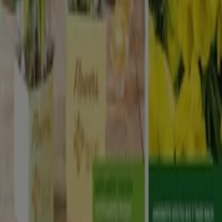
Technische Probleme und allgemeines Feedback
Indizes
Marken
Lokale Marken
Unternehmen
Filiale in der Nähe
Produkte
Lokale Produkte
Städte
Die App von Tiendeo herunterladen