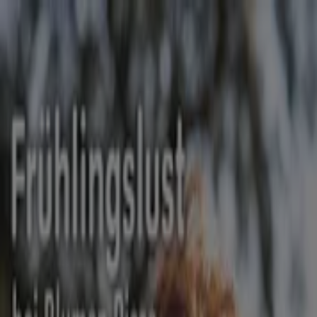
Sie sind hier:
Düsseldorf - 10178
Schnäppchen
Supermärkte
Möbelhäuser
Kleidung, Schuhe
und Accessoires
Elektromärkte
Drogerien und
Parfümerie
Baumärkte und
Gartencenter
Biomärkte
Discounter
Sportgeschäfte
Spielze
und Baby
Auto, Motorrad und
Werkstatt
Kaufhäuser
Reisen und Freizeit
Optiker und
Hörzentren
Restaurants
Bücher und Schreibwaren
Banken
und Versicherungen
Blumen Risse Filiale | Hoffeldstr. 58,
Düsseldorf - Angebote,