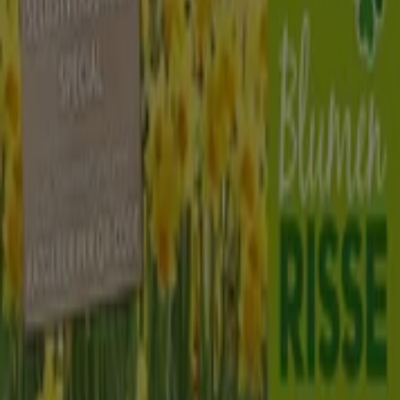
Geschlossen
Andere Unternehmen der Kategorie
Baumärkte und Gartencenter in
Düsseldorf
Blumen Risse
Willkommen im Geschäft von
Blumen Risse
bei Tiendeo,
wo Sie die besten
Angebote
,
Aktionen
und
Kataloge
dieser renommierten Marke im Bereich
Baumärkte und
Gartencenter
entdecken können. Unser physisches
Geschäft befindet sich in
Hoffeldstr. 58
,
Düsseldorf
, und
bietet Ihnen eine breite Auswahl an hochwertigen
Produkten, mit denen Sie während des gesamten
August 2026
sparen können.