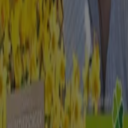
53 m
Geschlossen
Hogan
Königsallee 30, Düsseldorf
54 m
Dior
Königsallee 30, Düsseldorf
54 m