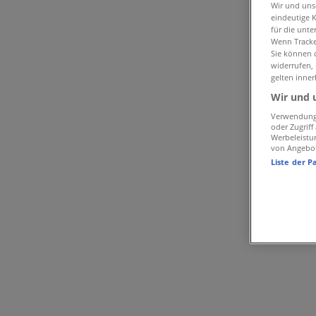
TEDi | Derendorfer Str. 56
Wir und un
eindeutige 
für die unte
Wenn Tracker
Geschlossen
Sie können d
widerrufen,
gelten inner
Sonntag
Wir und 
Verwendung 
Geschlossen
oder Zugrif
Werbeleistu
von Angebo
Montag
Liste der P
09:30 - 19:00
Dienstag
09:30 - 19:00
Mittwoch
09:30 - 19:00
Donnerstag
09:30 - 19:00
Freitag
09:30 - 19:00
Samstag