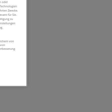
n oder
-Technologien
ührten Zwecke.
vant für Sie.
lligung zu
instellungen
ng.
eichern von
 von
erbesserung