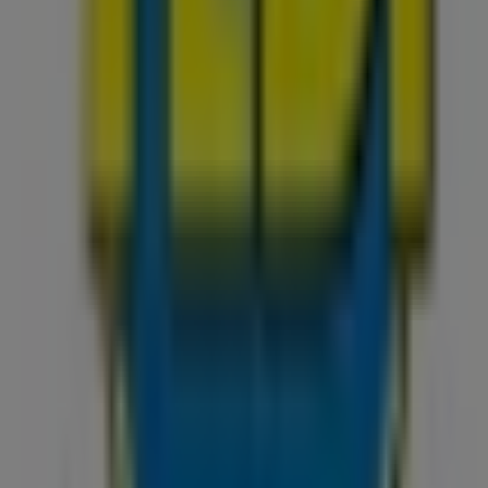
Möbelhäuser in Düsseldorf
 besten
Angebote
,
Aktionen
und
Kataloge
dieser renommi