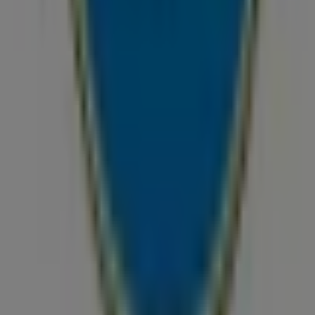
r. 56
,
Düsseldorf
, und bietet Ihnen eine breite Auswahl a
 zu
TEDi
zur Verfügung, einschließlich der Öffnungszeiten, 
f die neuesten Kataloge von
TEDi
, in denen Sie die aktuell
fitieren können.
i
in
Derendorfer Str. 56
zu besuchen und ein einzigartiges 
e über die besten Deals von
TEDi
in
Düsseldorf
informiert. 
 Düsseldorf sehen
, das das lokale Einkaufen weltweit neu erfindet.