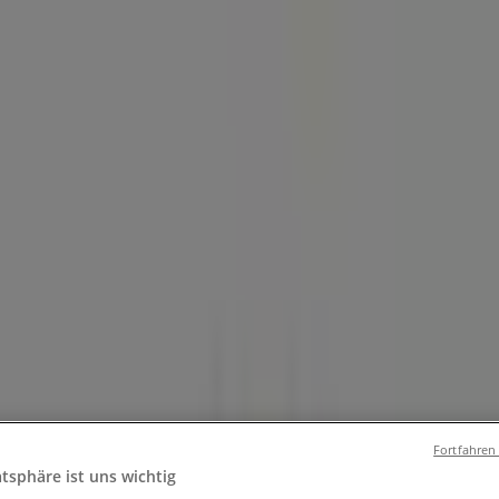
und Accessoires
Elektromärkte
Drogerien und Parfümerie
Ba
ug und Baby
Auto, Motorrad und Werkstatt
Kaufhäuser
Reisen
, Düsseldorf - Öffnungszeite, Angebo
Fortfahren
atsphäre ist uns wichtig