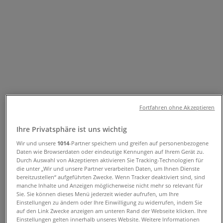
und Telefonnummern
Tiendeo in Erfde
»
Angebote für Banken und Versicherungen in Erfde
»
Volksbank in Erfde
»
Volksbank | Norderende 5
Fortfahren ohne Akzeptieren
Ihre Privatsphäre ist uns wichtig
Geschlossen
Wir und unsere
1014
-Partner speichern und greifen auf personenbezogene
Daten wie Browserdaten oder eindeutige Kennungen auf Ihrem Gerät zu.
Durch Auswahl von Akzeptieren aktivieren Sie Tracking-Technologien für
Sonntag
die unter „Wir und unsere Partner verarbeiten Daten, um Ihnen Dienste
bereitzustellen“ aufgeführten Zwecke. Wenn Tracker deaktiviert sind, sind
manche Inhalte und Anzeigen möglicherweise nicht mehr so relevant für
Geschlossen
Sie. Sie können dieses Menü jederzeit wieder aufrufen, um Ihre
Einstellungen zu ändern oder Ihre Einwilligung zu widerrufen, indem Sie
Montag
auf den Link Zwecke anzeigen am unteren Rand der Webseite klicken. Ihre
08:30 - 12:00
14:00 - 16:30
Einstellungen gelten innerhalb unseres Website. Weitere Informationen