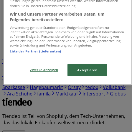
Tiendeo in Eschborn
»
Einstellungen gelten innerhalb unseres Website. Weitere Informationen
finden Sie in unserer Datenschutzerklärung.
Einzelhändlerindex in Eschborn
Wir und unsere Partner verarbeiten Daten, um
Folgendes bereitzustellen:
Verwendung genauer Standortdaten. Endgeräteeigenschaften zur
1
2
3
4
5
Identifikation aktiv abfragen. Speichern von oder Zugriff auf Informationen
...
38
auf einem Endgerät. Personalisierte Werbung und Inhalte, Messung von
Werbeleistung und der Performance von Inhalten, Zielgruppenforschung
sowie Entwicklung und Verbesserung von Angeboten.
Kaufland
Lidl
REWE
Birkenstock
Netto
EDEKA
Liste der Partner (Lieferanten)
Penny
Norisbank
Aldi Süd
Aldi Nord
Skechers
Thule
Norma
Pandora
Action
Vodafone
Cecil
Sparda Bank
Thomas Philipps
Tamaris
Yamaha
Zwecke anzeigen
Akzeptieren
OTTO
Rossmann
Gerry Weber
Samsung
Witt
Weiden
s. Oliver
Media Markt
KiK
New Yorker
Sparkasse
Hagebaumarkt
Orsay
tedox
Volksbank
Ara Schuhe
famila
Marktkauf
Intersport
Globus
Tiendeo ist Teil von Shopfully, dem Tech-Unternehmen,
das das lokale Einkaufen weltweit neu erfindet.