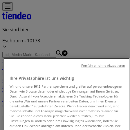
Sie sind hier:
Eschborn - 10178
Schnäppchen
Supermärkte
Möbelhäuser
Kleidung, Schuhe
Fortfahren ohne Akzeptieren
und Accessoires
Elektromärkte
Drogerien und
Parfümerie
Baumärkte und
Ihre Privatsphäre ist uns wichtig
Gartencenter
Biomärkte
Discounter
Sportgeschäfte
Spielze
und Baby
Auto, Motorrad und
Wir und unsere
1012
-Partner speichern und greifen auf personenbezogene
Daten wie Browserdaten oder eindeutige Kennungen auf Ihrem Gerät zu.
Werkstatt
Kaufhäuser
Reisen und Freizeit
Optiker und
Durch Auswahl von Akzeptieren aktivieren Sie Tracking-Technologien für
Hörzentren
Restaurants
Bücher und Schreibwaren
Banken
die unter „Wir und unsere Partner verarbeiten Daten, um Ihnen Dienste
und Versicherungen
bereitzustellen“ aufgeführten Zwecke. Wenn Tracker deaktiviert sind, sind
manche Inhalte und Anzeigen möglicherweise nicht mehr so relevant für
Sie. Sie können dieses Menü jederzeit wieder aufrufen, um Ihre
Filiale in der Nähe
Einstellungen zu ändern oder Ihre Einwilligung zu widerrufen, indem Sie
auf den Link Zwecke anzeigen am unteren Rand der Webseite klicken. Ihre