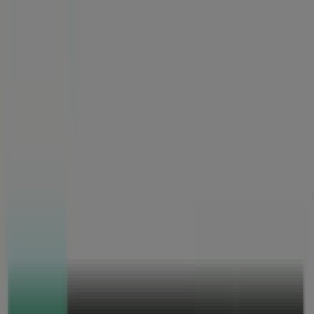
Sie sind hier:
Frankfurt am Main - 10178
Schnäppchen
Supermärkte
Möbelhäuser
Kleidung, Schuhe
und Accessoires
Elektromärkte
Drogerien und
Parfümerie
Baumärkte und
Gartencenter
Biomärkte
Discounter
Sportgeschäfte
Spielze
und Baby
Auto, Motorrad und
Werkstatt
Kaufhäuser
Reisen und Freizeit
Optiker und
Hörzentren
Restaurants
Bücher und Schreibwaren
Banken
und Versicherungen
Enterprise Rent A Car Händler in
Frankfurt am Main -