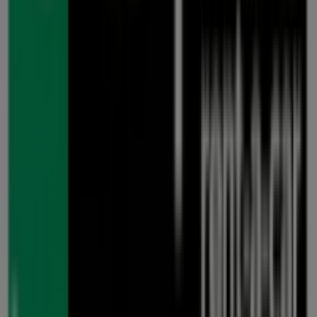
Standorte, Öffnungszeiten und alle wichtigen Details auf
dem Laufenden, damit Sie ein rundum gelungenes
Einkaufserlebnis in
Frankfurt am Main
genießen
können.
Verpassen Sie nicht die Gelegenheit, die
Angebote
von
Enterprise Rent A Car
in den Geschäften von
Frankfurt
am Main
zu nutzen, und bleiben Sie über die besten
Preise im
August 2026
informiert. Bei Tiendeo finden Sie
immer die besten Geschäfte und Einkaufsmöglichkeiten
in
Frankfurt am Main
. Entdecken Sie jetzt die neuesten
Angebote und Geschäfte, die wir für Sie bereithalten!
Tiendeo ist Teil von Shopfully, dem Tech-Unternehmen,
das das lokale Einkaufen weltweit neu erfindet.
Tiendeo