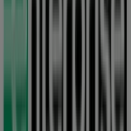
Wir sind gerade dabei Angebote zu "Enterprise Rent A
Car" zu veröffentlichen
Städte mit Enterprise Rent A Car-
Geschäften
Enterprise Rent A Car in Bad Vilbel
Enterprise Rent A
Car in Offenbach am Main
Enterprise Rent A Car in
Oberursel (Taunus)
Enterprise Rent A Car in Dreieich
Enterprise Rent A Car in Hofheim am Taunus
Enterprise
Rent A Car in Wiesbaden
Enterprise Rent A Car in Mainz
Enterprise Rent A Car in Mannheim
Enterprise Rent A
Car in Heidelberg
Zeige mehr Städte
Andere Unternehmen der Kategorie
Auto, Motorrad und Werkstatt in
Frankfurt am Main