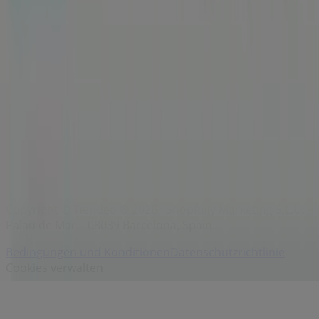
Unternehmen
Filiale in der Nähe
Produkte
Lokale Produkte
Städte
Die App von Tiendeo herunterladen
Copyright © Tiendeo ® 2026 · Shopfully Marketing S.L.U. –
Palau de Mar – 08039 Barcelona, Spain
Bedingungen und Konditionen
Datenschutzrichtlinie
Cookies verwalten