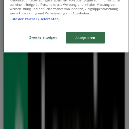
Identifikation aktiv abfragen. Speichern von oder Zugriff auf Informationen
auf einem Endgerät. Personalisierte Werbung und Inhalte, Messung von
Werbeleistung und der Performance von Inhalten, Zielgruppenforschung
Enterprise Rent A Car
sowie Entwicklung und Verbesserung von Angeboten.
Liste der Partner (Lieferanten)
MAINZER LANDSTR. 292, Frankfurt am Main
3.3 km
Zwecke anzeigen
Akzeptieren
Enterprise Rent A Car
HANAUER LANDSTRASSE 344-346, Frankfurt am
Main
4.7 km
Enterprise Rent A Car
WALDSTR. 260, Offenbach am Main