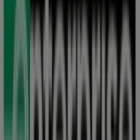
7.1 km
Enterprise Rent A Car
ROBERT-BOSCH-STR. 12 A, Dreieich
8.7 km
Enterprise Rent A Car
FRIEDBERGER STR. 89, Bad Vilbel
9.8 km