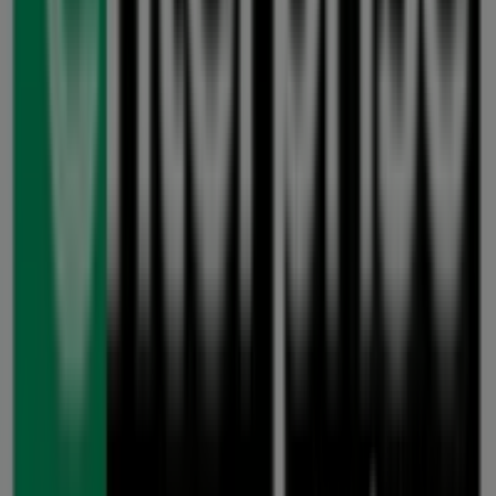
Enterprise Rent A Car
Willkommen bei Tiendeo, Ihrer besten Wahl, um nicht
nur die besten
Angebote
,
Kataloge
und
Aktionen
zu
finden, sondern auch die beliebtesten Geschäfte in
Frankfurt am Main
zu entdecken. Während des Monats
August 2026
können Sie auf unserer Plattform sowohl
die neuesten Nachrichten von
Enterprise Rent A Car
,
einer der bekanntesten Marken, als auch die Standorte
und Details der nächstgelegenen Geschäfte in
Frankfurt
am Main
erkunden.
Bei Tiendeo erhalten Sie nicht nur Zugriff auf
Rabatte
und
Aktionen
, sondern auch auf Informationen zu den
stationären Geschäften in Ihrer Stadt. Durchstöbern Sie
die Kataloge von
Enterprise Rent A Car
, finden Sie die
Geschäfte in
Frankfurt am Main
und entdecken Sie
Produkte mit attraktiven Rabatten, um in diesem
August
zu sparen. Zudem halten wir Sie über die genauen