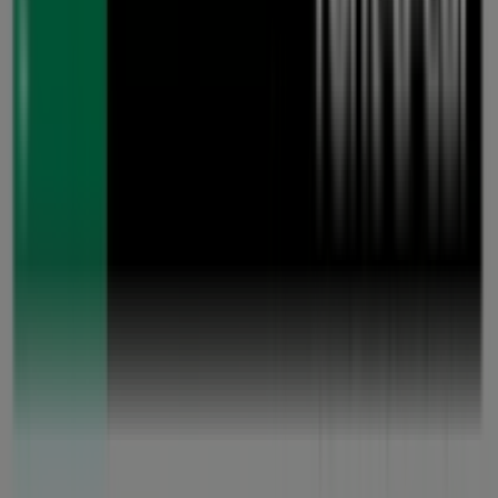
Was wir machen
Business-Lösungen
Nachrichten und Medien
Mit uns arbeiten
Kontakt aufnehmen
Marketing- und Geschäftsanfragen
Geschäft falsch auf der Karte geortet
Wöchentliches Anzeigen-Feedback
Technische Probleme und allgemeines Feedback
Indizes
Marken
Lokale Marken