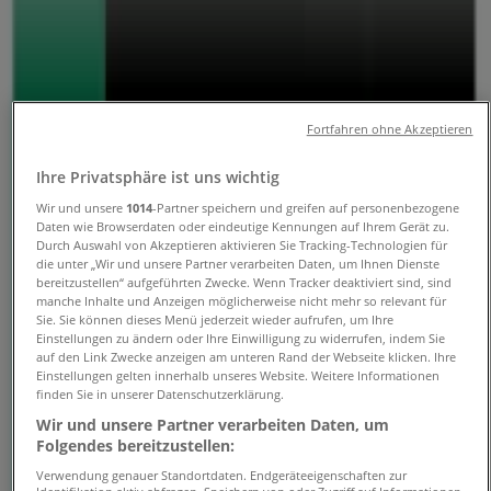
Öffnungszeiten, Telefonnummern
und Adressen
Tiendeo in Frankfurt am Main
»
Fortfahren ohne Akzeptieren
Angebote für Auto, Motorrad und Werkstatt in
Frankfurt am Main
»
Ihre Privatsphäre ist uns wichtig
Enterprise Rent A Car in Frankfurt am Main
»
Wir und unsere
1014
-Partner speichern und greifen auf personenbezogene
Daten wie Browserdaten oder eindeutige Kennungen auf Ihrem Gerät zu.
Enterprise Rent A Car Geschäfte in Frankfurt am
Durch Auswahl von Akzeptieren aktivieren Sie Tracking-Technologien für
Main
die unter „Wir und unsere Partner verarbeiten Daten, um Ihnen Dienste
bereitzustellen“ aufgeführten Zwecke. Wenn Tracker deaktiviert sind, sind
manche Inhalte und Anzeigen möglicherweise nicht mehr so relevant für
Sie. Sie können dieses Menü jederzeit wieder aufrufen, um Ihre
Enterprise Rent A Car
Einstellungen zu ändern oder Ihre Einwilligung zu widerrufen, indem Sie
auf den Link Zwecke anzeigen am unteren Rand der Webseite klicken. Ihre
Einstellungen gelten innerhalb unseres Website. Weitere Informationen
FLUGHAFEN T1T2, Frankfurt am Main
finden Sie in unserer Datenschutzerklärung.
12 m
Wir und unsere Partner verarbeiten Daten, um
Folgendes bereitzustellen:
Verwendung genauer Standortdaten. Endgeräteeigenschaften zur