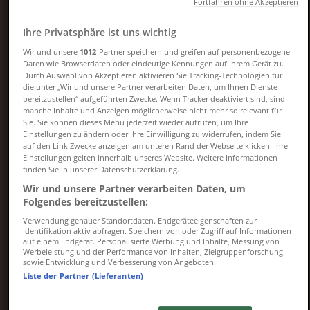
Fortfahren ohne Akzeptieren
Öffnungszeiten, Telefonnummern
Ihre Privatsphäre ist uns wichtig
und Adressen
Wir und unsere
1012
-Partner speichern und greifen auf personenbezogene
Daten wie Browserdaten oder eindeutige Kennungen auf Ihrem Gerät zu.
Tiendeo in Frankfurt am Main
»
Durch Auswahl von Akzeptieren aktivieren Sie Tracking-Technologien für
die unter „Wir und unsere Partner verarbeiten Daten, um Ihnen Dienste
Angebote für Reisen und Freizeit in Frankfurt am
bereitzustellen“ aufgeführten Zwecke. Wenn Tracker deaktiviert sind, sind
Main
»
manche Inhalte und Anzeigen möglicherweise nicht mehr so relevant für
Jochen Schweizer in Frankfurt am Main
»
Sie. Sie können dieses Menü jederzeit wieder aufrufen, um Ihre
Einstellungen zu ändern oder Ihre Einwilligung zu widerrufen, indem Sie
auf den Link Zwecke anzeigen am unteren Rand der Webseite klicken. Ihre
Jochen Schweizer Geschäfte in Frankfurt am Main
Einstellungen gelten innerhalb unseres Website. Weitere Informationen
finden Sie in unserer Datenschutzerklärung.
Wir und unsere Partner verarbeiten Daten, um
Folgendes bereitzustellen:
Jochen Schweizer
Verwendung genauer Standortdaten. Endgeräteeigenschaften zur
Identifikation aktiv abfragen. Speichern von oder Zugriff auf Informationen
1.OG ggü. O2 Zeil 106-110, Frankfurt am Main
auf einem Endgerät. Personalisierte Werbung und Inhalte, Messung von
Werbeleistung und der Performance von Inhalten, Zielgruppenforschung
442 m
sowie Entwicklung und Verbesserung von Angeboten.
Liste der Partner (Lieferanten)
Jetzt geöffnet