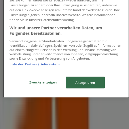
Sie. Sie können dieses Menü jederzeit wieder aufrufen, um Ihre
07:00 - 23:00
Einstellungen zu ändern oder Ihre Einwilligung zu widerrufen, indem Sie
Mittwoch
auf den Link Zwecke anzeigen am unteren Rand der Webseite klicken. Ihre
Einstellungen gelten innerhalb unseres Website. Weitere Informationen
07:00 - 23:00
finden Sie in unserer Datenschutzerklärung.
Donnerstag
Wir und unsere Partner verarbeiten Daten, um
07:00 - 23:00
Folgendes bereitzustellen:
Freitag
Verwendung genauer Standortdaten. Endgeräteeigenschaften zur
07:00 - 23:00
Identifikation aktiv abfragen. Speichern von oder Zugriff auf Informationen
Samstag
auf einem Endgerät. Personalisierte Werbung und Inhalte, Messung von
07:00 - 23:00
Werbeleistung und der Performance von Inhalten, Zielgruppenforschung
sowie Entwicklung und Verbesserung von Angeboten.
Liste der Partner (Lieferanten)
Karte
0661/1042468
Jetzt geöffnet
Bis 23:00
Zwecke anzeigen
Akzeptieren
Sonntag
Geschlossen
Montag
07:00 - 23:00