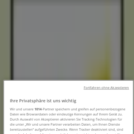
Angebote, Öffnungszeiten und
Telefonnummer
Tiendeo in Halstenbek
»
Angebote für Biomärkte in Halstenbek
»
Erdkorn Biomarkrt in Halstenbek
»
Erdkorn Biomarkrt | Hauptstraße 32
Fortfahren ohne Akzeptieren
Jetzt geöffnet
Bis 18:00
Ihre Privatsphäre ist uns wichtig
Wir und unsere
1014
-Partner speichern und greifen auf personenbezogene
Sonntag
Daten wie Browserdaten oder eindeutige Kennungen auf Ihrem Gerät zu.
Durch Auswahl von Akzeptieren aktivieren Sie Tracking-Technologien für
Geschlossen
die unter „Wir und unsere Partner verarbeiten Daten, um Ihnen Dienste
bereitzustellen“ aufgeführten Zwecke. Wenn Tracker deaktiviert sind, sind