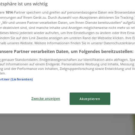
atsphäre ist uns wichtig
sere
1014
-Partner speichern und greifen auf personenbezogene Daten wie Browserdate
Kennungen auf Ihrem Gerät zu. Durch Auswahl von Akzeptieren aktivieren Sie Tracking
r „Wir und unsere Partner verarbeiten Daten, um Ihnen Dienste bereitzustellen“ aufgef
 deaktiviert sind, sind manche Inhalte und Anzeigen möglicherweise nicht mehr so rele
ieses Menü jederzeit wieder aufrufen, um Ihre Einstellungen zu ändern oder Ihre Einwi
 indem Sie auf den Link Zwecke anzeigen am unteren Rand der Webseite klicken. Ihre E
halb unseres Website. Weitere Informationen finden Sie in unserer Datenschutzerkläru
unsere Partner verarbeiten Daten, um Folgendes bereitzustellen:
genauer Standortdaten. Endgeräteeigenschaften zur Identifikation aktiv abfragen. Sp
f auf Informationen auf einem Endgerät. Personalisierte Werbung und Inhalte, Messung
ng und der Performance von Inhalten, Zielgruppenforschung sowie Entwicklung und V
ten.
artner (Lieferanten)
Zwecke anzeigen
Akzeptieren