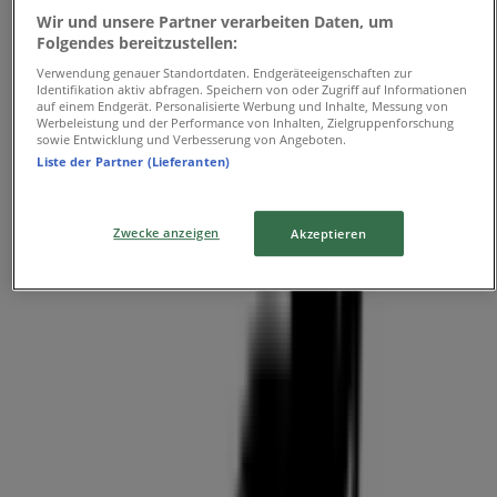
09:30 - 19:00
Wir und unsere Partner verarbeiten Daten, um
Mittwoch
Folgendes bereitzustellen:
09:30 - 19:00
Verwendung genauer Standortdaten. Endgeräteeigenschaften zur
Donnerstag
Identifikation aktiv abfragen. Speichern von oder Zugriff auf Informationen
auf einem Endgerät. Personalisierte Werbung und Inhalte, Messung von
09:30 - 19:00
Werbeleistung und der Performance von Inhalten, Zielgruppenforschung
Freitag
sowie Entwicklung und Verbesserung von Angeboten.
09:30 - 19:00
Liste der Partner (Lieferanten)
Samstag
09:30 - 16:00
Zwecke anzeigen
Akzeptieren
Karte
0406034501
Geschlossen
Sonntag
Geschlossen
Montag
09:30 - 19:00