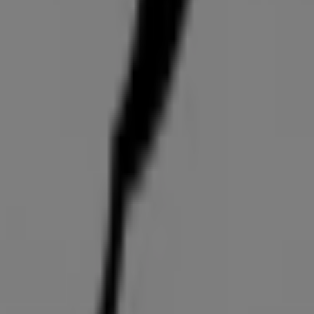
Sportgeschäfte in Hamburg
 die besten
Angebote
,
Aktionen
und
Kataloge
dieser reno
estraße 64
,
Hamburg
, und bietet Ihnen eine breite Ausw