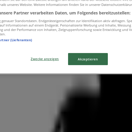
halb unseres Website. Weitere Informationen finden Sie in unserer Datenschutzerkläru
unsere Partner verarbeiten Daten, um Folgendes bereitzustellen:
genauer Standortdaten. Endgeräteeigenschaften zur Identifikation aktiv abfragen. Sp
f auf Informationen auf einem Endgerät. Personalisierte Werbung und Inhalte, Messung
ng und der Performance von Inhalten, Zielgruppenforschung sowie Entwicklung und V
lichen
ten.
artner (Lieferanten)
Zwecke anzeigen
Akzeptieren