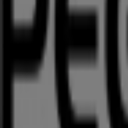
Kontakt aufnehmen
Marketing- und Geschäftsanfragen
Geschäft falsch auf der Karte geortet
Wöchentliches Anzeigen-Feedback
Technische Probleme und allgemeines Feedback
Indizes
Marken
Lokale Marken
Unternehmen
Filiale in der Nähe
Produkte
Lokale Produkte
Städte
Die App von Tiendeo herunterladen