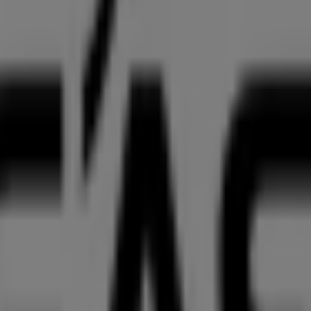
 zu
Pegasus
zur Verfügung, einschließlich der Öffnungszeit
 Zugriff auf die neuesten Kataloge von
Pegasus
, in denen S
n
Hamburg
profitieren können.
asus
in
Frohmestraße 64
zu besuchen und ein einzigartige
 bleiben Sie über die besten Deals von
Pegasus
in
Hamburg
gasus in Hamburg sehen
, das das lokale Einkaufen weltweit neu erfindet.