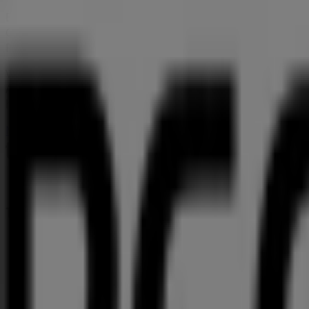
Bei Tiendeo stellen wir Ihnen stets aktuelle Informationen
Geschäfts in
Frohmestraße 64
. Darüber hinaus haben Sie
Rabatten auf
Sportgeschäfte
-Produkte für Ihre Einkäufe i
Verpassen Sie nicht die Gelegenheit, das Geschäft von
Peg
Angebote, die wir diesen
August
für Sie bereithalten, und
heute mit dem Sparen!
Mehr Information über Pegasus
Andere Geschäfte von Pe
Tiendeo ist Teil von Shopfully, dem Tech-Unternehmen
Tiendeo
Was wir machen
Business-Lösungen
Nachrichten und Medien
Mit uns arbeiten