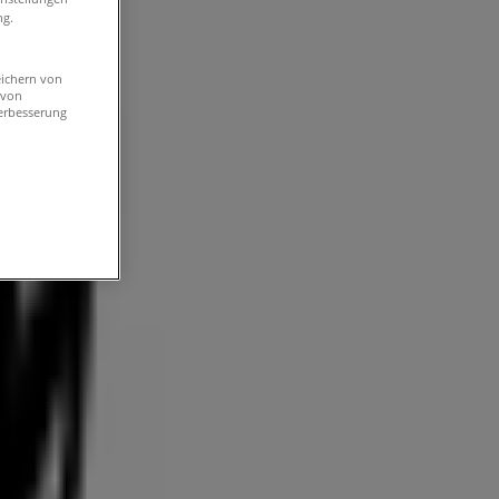
ng.
eichern von
 von
erbesserung