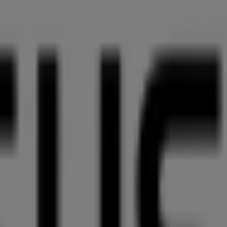
en, exklusiver Angebote und der genauen Lage des
ie die aktuellsten Aktionen entdecken und von großen
s Einkaufserlebnis zu genießen. Erkunden Sie die
informiert. Besuchen Sie uns und beginnen Sie noch