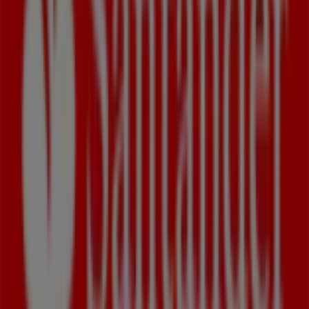
Lilly
Fehlandtstraße 43, Hamburg
46 m
Falke
Colonnaden 29, Hamburg
60 m
GRAF VON FABER-CASTELL
Colonaden 108, Hamburg
82 m