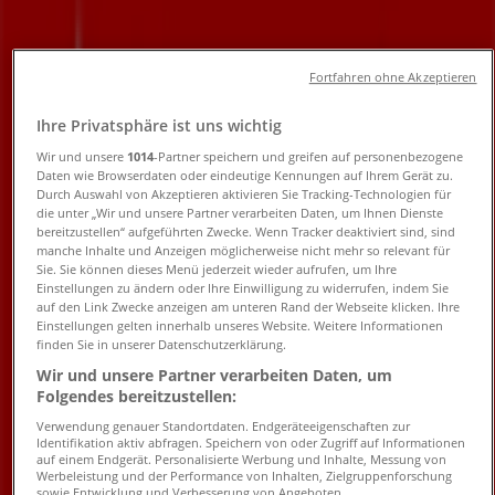
Angebote, Öffnungszeiten und
Telefonnummern
Fortfahren ohne Akzeptieren
Tiendeo in Hamburg
»
Ihre Privatsphäre ist uns wichtig
Angebote für Banken und Versicherungen in
Wir und unsere
1014
-Partner speichern und greifen auf personenbezogene
Hamburg
»
Daten wie Browserdaten oder eindeutige Kennungen auf Ihrem Gerät zu.
Santander in Hamburg
»
Durch Auswahl von Akzeptieren aktivieren Sie Tracking-Technologien für
die unter „Wir und unsere Partner verarbeiten Daten, um Ihnen Dienste
bereitzustellen“ aufgeführten Zwecke. Wenn Tracker deaktiviert sind, sind
Santander | Heidenkampsweg 46
manche Inhalte und Anzeigen möglicherweise nicht mehr so relevant für
Sie. Sie können dieses Menü jederzeit wieder aufrufen, um Ihre
Karte
0 40/21 10 76 79-0 0
Einstellungen zu ändern oder Ihre Einwilligung zu widerrufen, indem Sie
Karte
0 40/21 10 76 79-0 0
auf den Link Zwecke anzeigen am unteren Rand der Webseite klicken. Ihre
Einstellungen gelten innerhalb unseres Website. Weitere Informationen
Wir sind gerade dabei Angebote zu "Santander" zu
finden Sie in unserer Datenschutzerklärung.
veröffentlichen
Wir und unsere Partner verarbeiten Daten, um
Folgendes bereitzustellen:
Geschäfte in der Nähe
Verwendung genauer Standortdaten. Endgeräteeigenschaften zur
Identifikation aktiv abfragen. Speichern von oder Zugriff auf Informationen
auf einem Endgerät. Personalisierte Werbung und Inhalte, Messung von
Werbeleistung und der Performance von Inhalten, Zielgruppenforschung
sowie Entwicklung und Verbesserung von Angeboten.