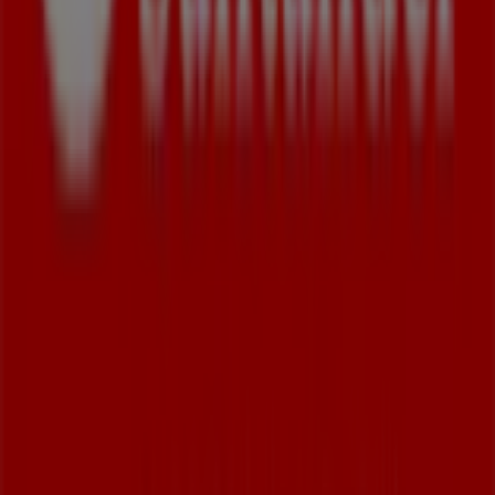
Andere Unternehmen der Kategorie
Banken und Versicherungen in
Hamburg
Santander
Willkommen im Geschäft von
Santander
bei Tiendeo, wo
Sie die besten
Angebote
,
Aktionen
und
Kataloge
dieser
renommierten Marke im Bereich
Banken und
Versicherungen
entdecken können. Unser physisches
Geschäft befindet sich in
Heidenkampsweg 46
,
Hamburg
, und bietet Ihnen eine breite Auswahl an
hochwertigen Produkten, mit denen Sie während des
gesamten
August 2026
sparen können.
Bei Tiendeo stellen wir Ihnen stets aktuelle