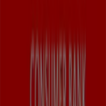
Informationen zu
Santander
zur Verfügung,
einschließlich der Öffnungszeiten, exklusiver Angebote
und der genauen Lage des Geschäfts in
Heidenkampsweg 46
. Darüber hinaus haben Sie Zugriff
auf die neuesten Kataloge von
Santander
, in denen Sie
die aktuellsten Aktionen entdecken und von großen
Rabatten auf
Banken und Versicherungen
-Produkte für
Ihre Einkäufe in
Hamburg
profitieren können.
Verpassen Sie nicht die Gelegenheit, das Geschäft von
Santander
in
Heidenkampsweg 46
zu besuchen und ein
einzigartiges Einkaufserlebnis zu genießen. Erkunden Sie
die Angebote, die wir diesen
August
für Sie bereithalten,
und bleiben Sie über die besten Deals von
Santander
in
Hamburg
informiert. Besuchen Sie uns und beginnen Sie
noch heute mit dem Sparen!
Mehr Information über Santander
Andere Geschäfte von
Santander in Hamburg sehen