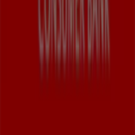
Tiendeo ist Teil von Shopfully, dem Tech-Unternehmen,
das das lokale Einkaufen weltweit neu erfindet.
Tiendeo
Was wir machen
Business-Lösungen
Nachrichten und Medien
Mit uns arbeiten
Kontakt aufnehmen
Marketing- und Geschäftsanfragen
Geschäft falsch auf der Karte geortet
Wöchentliches Anzeigen-Feedback
Technische Probleme und allgemeines Feedback