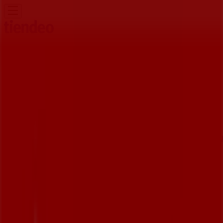
Sie sind hier:
Hamburg - 10178
Schnäppchen
Supermärkte
Möbelhäuser
Kleidung, Schuhe
und Accessoires
Elektromärkte
Drogerien und
Parfümerie
Baumärkte und
Gartencenter
Biomärkte
Discounter
Sportgeschäfte
Spielze
und Baby
Auto, Motorrad und
Werkstatt
Kaufhäuser
Reisen und Freizeit
Optiker und
Hörzentren
Restaurants
Bücher und Schreibwaren
Banken
und Versicherungen
Santander Filiale |
Heidenkampsweg 46, Hamburg -