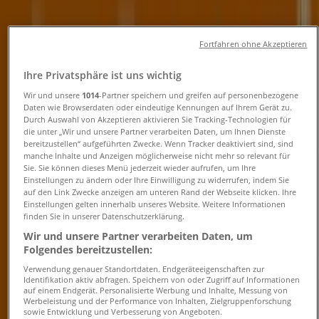
Öffnungszeiten und
Telefonnummern
Fortfahren ohne Akzeptieren
Ihre Privatsphäre ist uns wichtig
Tiendeo in Hamburg
»
Angebote für Spielzeug und Baby in Hamburg
»
Wir und unsere
1014
-Partner speichern und greifen auf personenbezogene
Daten wie Browserdaten oder eindeutige Kennungen auf Ihrem Gerät zu.
Stokke in Hamburg
»
Durch Auswahl von Akzeptieren aktivieren Sie Tracking-Technologien für
die unter „Wir und unsere Partner verarbeiten Daten, um Ihnen Dienste
Stokke | Valentinskamp 24
bereitzustellen“ aufgeführten Zwecke. Wenn Tracker deaktiviert sind, sind
manche Inhalte und Anzeigen möglicherweise nicht mehr so relevant für
Karte
00494032509730
Sie. Sie können dieses Menü jederzeit wieder aufrufen, um Ihre
Karte
00494032509730
Einstellungen zu ändern oder Ihre Einwilligung zu widerrufen, indem Sie
auf den Link Zwecke anzeigen am unteren Rand der Webseite klicken. Ihre
Einstellungen gelten innerhalb unseres Website. Weitere Informationen
Wir sind gerade dabei Angebote zu "Stokke" zu
finden Sie in unserer Datenschutzerklärung.
veröffentlichen
Wir und unsere Partner verarbeiten Daten, um
Folgendes bereitzustellen:
Geschäfte in der Nähe
Verwendung genauer Standortdaten. Endgeräteeigenschaften zur
Identifikation aktiv abfragen. Speichern von oder Zugriff auf Informationen
auf einem Endgerät. Personalisierte Werbung und Inhalte, Messung von
Werbeleistung und der Performance von Inhalten, Zielgruppenforschung
sowie Entwicklung und Verbesserung von Angeboten.