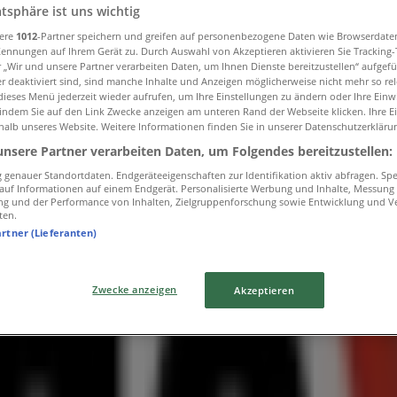
atsphäre ist uns wichtig
sere
1012
-Partner speichern und greifen auf personenbezogene Daten wie Browserdate
Kennungen auf Ihrem Gerät zu. Durch Auswahl von Akzeptieren aktivieren Sie Tracking
r „Wir und unsere Partner verarbeiten Daten, um Ihnen Dienste bereitzustellen“ aufgef
 deaktiviert sind, sind manche Inhalte und Anzeigen möglicherweise nicht mehr so rele
ieses Menü jederzeit wieder aufrufen, um Ihre Einstellungen zu ändern oder Ihre Einwi
 indem Sie auf den Link Zwecke anzeigen am unteren Rand der Webseite klicken. Ihre E
halb unseres Website. Weitere Informationen finden Sie in unserer Datenschutzerkläru
unsere Partner verarbeiten Daten, um Folgendes bereitzustellen:
genauer Standortdaten. Endgeräteeigenschaften zur Identifikation aktiv abfragen. Sp
f auf Informationen auf einem Endgerät. Personalisierte Werbung und Inhalte, Messung
ng und der Performance von Inhalten, Zielgruppenforschung sowie Entwicklung und V
ten.
artner (Lieferanten)
Zwecke anzeigen
Akzeptieren