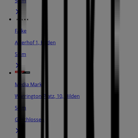
54 m
Falke
Axlerhof 1, Hilden
55 m
Media Markt
Warrington-Platz, 10, Hilden
56 m
Geschlossen