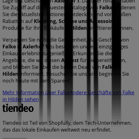
Lage des Geschäfts in
Axlerhof 1
. Darüber hinaus haben
Sie Zugriff auf die neuesten Kataloge von
Falke
, in denen
Sie die aktuellsten Aktionen entdecken und von großen
Rabatten auf
Kleidung, Schuhe und Accessoires
-
Produkte für Ihre Einkäufe in
Hilden
profitieren können.
Verpassen Sie nicht die Gelegenheit, das Geschäft von
Falke
in
Axlerhof 1
zu besuchen und ein einzigartiges
Einkaufserlebnis zu genießen. Erkunden Sie die
Angebote, die wir diesen
August
für Sie bereithalten,
und bleiben Sie über die besten Deals von
Falke
in
Hilden
informiert. Besuchen Sie uns und beginnen Sie
noch heute mit dem Sparen!
Mehr Information über Falke
Andere Geschäfte von Falke
in Hilden sehen
Tiendeo ist Teil von Shopfully, dem Tech-Unternehmen,
das das lokale Einkaufen weltweit neu erfindet.