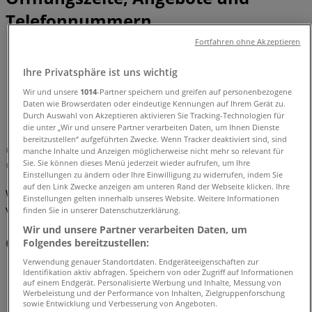
Telefonnummern
Fortfahren ohne Akzeptieren
Tiendeo in Hilden
»
Angebote für Kleidung, Schuhe und Accessoires in
Ihre Privatsphäre ist uns wichtig
Hilden
»
Wir und unsere
1014
-Partner speichern und greifen auf personenbezogene
Falke in Hilden
»
Daten wie Browserdaten oder eindeutige Kennungen auf Ihrem Gerät zu.
Durch Auswahl von Akzeptieren aktivieren Sie Tracking-Technologien für
Falke | Axlerhof 1
die unter „Wir und unsere Partner verarbeiten Daten, um Ihnen Dienste
bereitzustellen“ aufgeführten Zwecke. Wenn Tracker deaktiviert sind, sind
Karte
02103987924
manche Inhalte und Anzeigen möglicherweise nicht mehr so relevant für
Sie. Sie können dieses Menü jederzeit wieder aufrufen, um Ihre
Karte
02103987924
Einstellungen zu ändern oder Ihre Einwilligung zu widerrufen, indem Sie
auf den Link Zwecke anzeigen am unteren Rand der Webseite klicken. Ihre
Wir sind gerade dabei Angebote zu "Falke" zu
Einstellungen gelten innerhalb unseres Website. Weitere Informationen
veröffentlichen
finden Sie in unserer Datenschutzerklärung.
Wir und unsere Partner verarbeiten Daten, um
Geschäfte in der Nähe
Folgendes bereitzustellen:
Verwendung genauer Standortdaten. Endgeräteeigenschaften zur
Identifikation aktiv abfragen. Speichern von oder Zugriff auf Informationen
auf einem Endgerät. Personalisierte Werbung und Inhalte, Messung von
Werbeleistung und der Performance von Inhalten, Zielgruppenforschung
Daniel Hechter
sowie Entwicklung und Verbesserung von Angeboten.