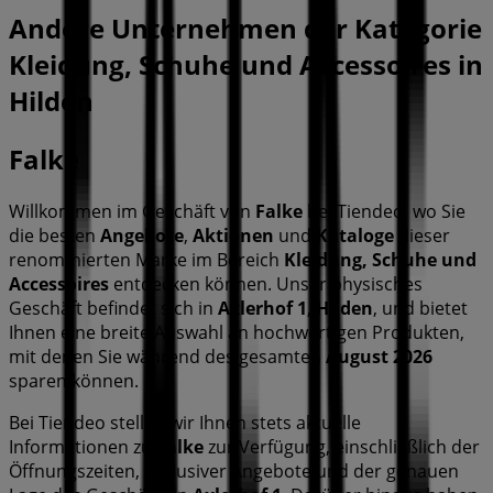
Andere Unternehmen der Kategorie
Kleidung, Schuhe und Accessoires in
Hilden
Falke
Willkommen im Geschäft von
Falke
bei Tiendeo, wo Sie
die besten
Angebote
,
Aktionen
und
Kataloge
dieser
renommierten Marke im Bereich
Kleidung, Schuhe und
Accessoires
entdecken können. Unser physisches
Geschäft befindet sich in
Axlerhof 1
,
Hilden
, und bietet
Ihnen eine breite Auswahl an hochwertigen Produkten,
mit denen Sie während des gesamten
August 2026
sparen können.
Bei Tiendeo stellen wir Ihnen stets aktuelle
Informationen zu
Falke
zur Verfügung, einschließlich der
Öffnungszeiten, exklusiver Angebote und der genauen