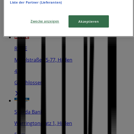
Liste der Partner (Lieferanten)
Axlerhof 11, Hilden
18 m
Zwecke anzeigen
Akzeptieren
REWE
Mittelstraße 75-77, Hilden
43 m
Geschlossen
Sparda Bank
Warringtonplatz 1, Hilden