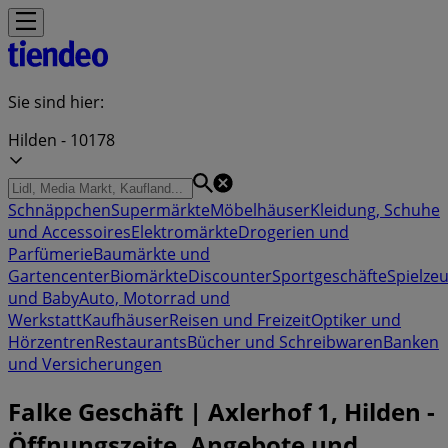
Sie sind hier:
Hilden - 10178
Schnäppchen
Supermärkte
Möbelhäuser
Kleidung, Schuhe
und Accessoires
Elektromärkte
Drogerien und
Parfümerie
Baumärkte und
Gartencenter
Biomärkte
Discounter
Sportgeschäfte
Spielze
und Baby
Auto, Motorrad und
Werkstatt
Kaufhäuser
Reisen und Freizeit
Optiker und
Hörzentren
Restaurants
Bücher und Schreibwaren
Banken
und Versicherungen
Falke Geschäft | Axlerhof 1, Hilden -
Öffnungszeite, Angebote und