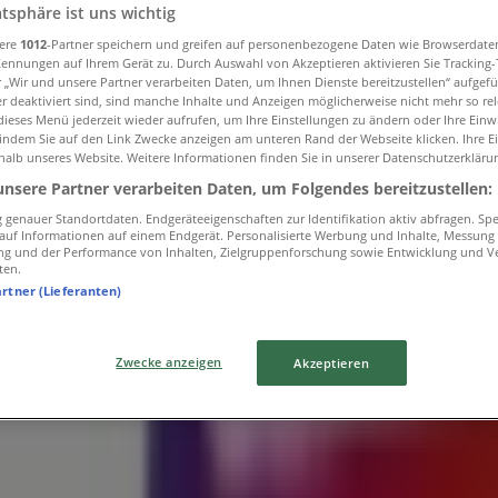
atsphäre ist uns wichtig
sere
1012
-Partner speichern und greifen auf personenbezogene Daten wie Browserdate
Kennungen auf Ihrem Gerät zu. Durch Auswahl von Akzeptieren aktivieren Sie Tracking
r „Wir und unsere Partner verarbeiten Daten, um Ihnen Dienste bereitzustellen“ aufgef
 deaktiviert sind, sind manche Inhalte und Anzeigen möglicherweise nicht mehr so rele
ieses Menü jederzeit wieder aufrufen, um Ihre Einstellungen zu ändern oder Ihre Einwi
 indem Sie auf den Link Zwecke anzeigen am unteren Rand der Webseite klicken. Ihre E
halb unseres Website. Weitere Informationen finden Sie in unserer Datenschutzerkläru
unsere Partner verarbeiten Daten, um Folgendes bereitzustellen:
genauer Standortdaten. Endgeräteeigenschaften zur Identifikation aktiv abfragen. Sp
f auf Informationen auf einem Endgerät. Personalisierte Werbung und Inhalte, Messung
ng und der Performance von Inhalten, Zielgruppenforschung sowie Entwicklung und V
ten.
artner (Lieferanten)
Zwecke anzeigen
Akzeptieren