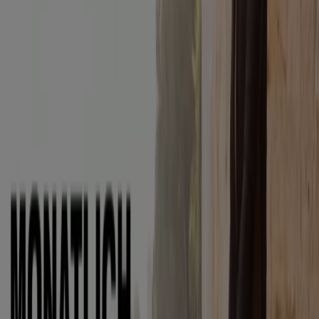
McKinley
Summer Sale Bis Zu 60% Reduziert
Läuft am 17.8. ab
Jonny M.
Monatlich Kundbar 25€`
Läuft am 19.8. ab
Mehr anzeigen
Andere Unternehmen der Kategorie
Sportgeschäfte