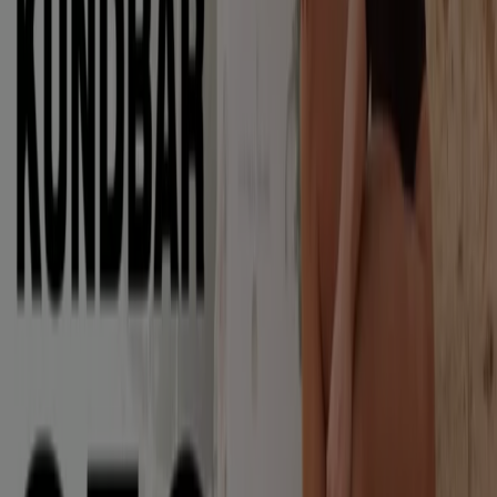
Produkten mit unglaublichen
Rabatten
, die Ihnen helfen,
beim Einkaufen zu sparen. Durchstöbern Sie die Kataloge
von
Intersport
und verpassen Sie keine exklusiven
Angebote, die im
August
verfügbar sind. Darüber hinaus
bieten wir Ihnen detaillierte Informationen zu
Rabattaktionen, Ausverkäufen und saisonalen Neuheiten
im Bereich
Sportgeschäfte
.
Nutzen Sie die
Angebote
und Aktionen von
Intersport
optimal und bleiben Sie über alle Preis- und
Produktupdates im
August 2026
informiert. Bei Tiendeo
haben Sie stets Zugang zu den besten
Einkaufsmöglichkeiten in Deutschland. Warten Sie nicht
länger und entdecken Sie die Angebote, die wir für Sie
vorbereitet haben!
Finde Intersport Kataloge in deiner
Stadt
Intersport in Berlin
Intersport in Hamburg