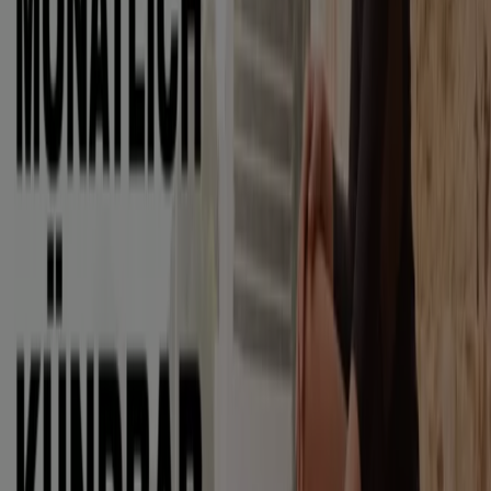
Schneller Blick auf Intersport
Angebote
Kategorie:
Sportgeschäfte
Intersport, alle Angebote auf einen
Klick
Willkommen bei Tiendeo, Ihrem idealen Ort, um die
besten
Angebote
,
Kataloge
und
Aktionen
für
Sportgeschäfte
in Deutschland zu finden. Im Monat
August 2026
können Sie bei Tiendeo die neuesten
Neuigkeiten und Rabatte von
Intersport
entdecken,
einer der bekanntesten Marken im Bereich
Sportgeschäfte
.
Auf unserer Plattform finden Sie eine große Auswahl an