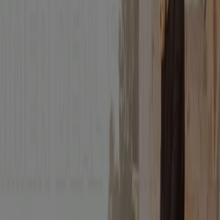
Sale Letzte Markdown!
Läuft am 12.8. ab
-4 Tage
Mammut
Sommer - Sale *
Läuft am 12.8. ab
Helly Hansen
Up To 50% Off Summer Sale*
Läuft am 18.8. ab