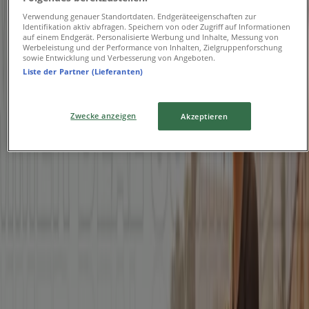
veröffentlichen
Verwendung genauer Standortdaten. Endgeräteeigenschaften zur
Identifikation aktiv abfragen. Speichern von oder Zugriff auf Informationen
{"numCatalogs":0}
auf einem Endgerät. Personalisierte Werbung und Inhalte, Messung von
Werbeleistung und der Performance von Inhalten, Zielgruppenforschung
sowie Entwicklung und Verbesserung von Angeboten.
Andere Benutzer haben sich diese
Liste der Partner (Lieferanten)
Kataloge angesehen
Zwecke anzeigen
Akzeptieren
Neu
Outfitter
Neue Saison
Läuft am 20.8. ab
-4 Tage
Quiksilver