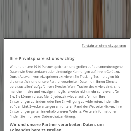
Folgen Sie, um Angebote zu erhalten
Tiendeo
»
Sportgeschäfte Angebote in der Nähe
»
Intersport
Fortfahren ohne Akzeptieren
Andere Sportgeschäfte Geschäfte in
Ihre Privatsphäre ist uns wichtig
Wir und unsere
1014
-Partner speichern und greifen auf personenbezogene
Ihrer Stadt
Daten wie Browserdaten oder eindeutige Kennungen auf Ihrem Gerät zu.
Durch Auswahl von Akzeptieren aktivieren Sie Tracking-Technologien für
die unter „Wir und unsere Partner verarbeiten Daten, um Ihnen Dienste
Schneller Blick auf Intersport
bereitzustellen“ aufgeführten Zwecke. Wenn Tracker deaktiviert sind, sind
manche Inhalte und Anzeigen möglicherweise nicht mehr so relevant für
Angebote
Sie. Sie können dieses Menü jederzeit wieder aufrufen, um Ihre
Einstellungen zu ändern oder Ihre Einwilligung zu widerrufen, indem Sie
auf den Link Zwecke anzeigen am unteren Rand der Webseite klicken. Ihre
Einstellungen gelten innerhalb unseres Website. Weitere Informationen
Kategorie:
Sportgeschäfte
finden Sie in unserer Datenschutzerklärung.
Wir und unsere Partner verarbeiten Daten, um
Wir sind gerade dabei Angebote zu "Intersport" zu
Folgendes bereitzustellen: