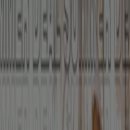
Sie sind hier:
Berlin - 10178
Schnäppchen
Supermärkte
Möbelhäuser
Kleidung, Schuhe
und Accessoires
Elektromärkte
Drogerien und
Parfümerie
Baumärkte und
Gartencenter
Biomärkte
Discounter
Sportgeschäfte
Spielze
und Baby
Auto, Motorrad und
Werkstatt
Kaufhäuser
Reisen und Freizeit
Optiker und
Hörzentren
Restaurants
Bücher und Schreibwaren
Banken
und Versicherungen
Intersport - Katalog,
Gutscheincodes und Angebote