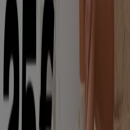
Intersport in München
Intersport in Köln
Intersport in
Frankfurt am Main
Intersport in Düsseldorf
Intersport
in Bremen
Intersport in Stuttgart
Intersport in
Dresden
Intersport in Hannover
Intersport in Essen
Intersport in Nürnberg
Zeige mehr Städte
Tiendeo ist Teil von Shopfully, dem Tech-Unternehmen,
das das lokale Einkaufen weltweit neu erfindet.
Tiendeo
Was wir machen
Business-Lösungen
Nachrichten und Medien
Mit uns arbeiten