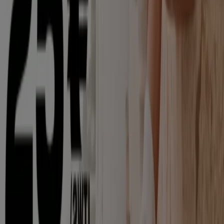
Kontakt aufnehmen
Marketing- und Geschäftsanfragen
Geschäft falsch auf der Karte geortet
Wöchentliches Anzeigen-Feedback
Technische Probleme und allgemeines Feedback
Indizes
Marken
Unternehmen
Produkte
Städte
Die App von Tiendeo herunterladen