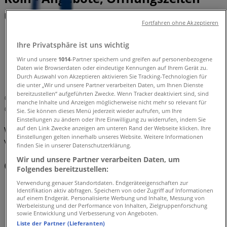
und Telefonnummern
Fortfahren ohne Akzeptieren
Tiendeo in Köln
»
Ihre Privatsphäre ist uns wichtig
Angebote für Sportgeschäfte in Köln
»
Wir und unsere
1014
-Partner speichern und greifen auf personenbezogene
Asics in Köln
»
Daten wie Browserdaten oder eindeutige Kennungen auf Ihrem Gerät zu.
Durch Auswahl von Akzeptieren aktivieren Sie Tracking-Technologien für
Asics | Breite Straße 103-105
die unter „Wir und unsere Partner verarbeiten Daten, um Ihnen Dienste
bereitzustellen“ aufgeführten Zwecke. Wenn Tracker deaktiviert sind, sind
Karte
022120390
manche Inhalte und Anzeigen möglicherweise nicht mehr so relevant für
Karte
022120390
Sie. Sie können dieses Menü jederzeit wieder aufrufen, um Ihre
Einstellungen zu ändern oder Ihre Einwilligung zu widerrufen, indem Sie
auf den Link Zwecke anzeigen am unteren Rand der Webseite klicken. Ihre
Wir sind gerade dabei Angebote zu "Asics" zu
Einstellungen gelten innerhalb unseres Website. Weitere Informationen
veröffentlichen
finden Sie in unserer Datenschutzerklärung.
Wir und unsere Partner verarbeiten Daten, um
Geschäfte in der Nähe
Folgendes bereitzustellen:
Verwendung genauer Standortdaten. Endgeräteeigenschaften zur
Identifikation aktiv abfragen. Speichern von oder Zugriff auf Informationen
auf einem Endgerät. Personalisierte Werbung und Inhalte, Messung von
Werbeleistung und der Performance von Inhalten, Zielgruppenforschung
Falke
sowie Entwicklung und Verbesserung von Angeboten.
Liste der Partner (Lieferanten)