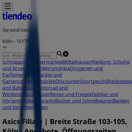
Sie sind hier:
Köln - 10178
Schnäppchen
Supermärkte
Möbelhäuser
Kleidung, Schuhe
und Accessoires
Elektromärkte
Drogerien und
Parfümerie
Baumärkte und
Gartencenter
Biomärkte
Discounter
Sportgeschäfte
Spielze
und Baby
Auto, Motorrad und
Werkstatt
Kaufhäuser
Reisen und Freizeit
Optiker und
Hörzentren
Restaurants
Bücher und Schreibwaren
Banken
und Versicherungen
Asics Filiale | Breite Straße 103-105,
Köln - Angebote, Öffnungszeiten