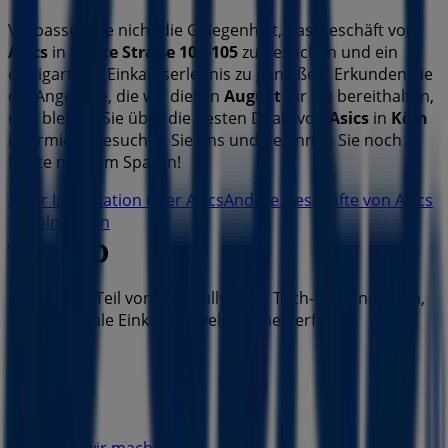
Verpassen Sie nicht die Gelegenheit, das Geschäft von
Asics
in
Breite Straße 103-105
zu besuchen und ein
einzigartiges Einkaufserlebnis zu genießen. Erkunden Sie
die Angebote, die wir diesen
August
für Sie bereithalten,
und bleiben Sie über die besten Deals von
Asics
in
Köln
informiert. Besuchen Sie uns und beginnen Sie noch
heute mit dem Sparen!
Mehr Information über Asics
Andere Geschäfte von Asics
in Köln sehen
Tiendeo ist Teil von Shopfully, dem Tech-Unternehmen,
das das lokale Einkaufen weltweit neu erfindet.
Tiendeo
Was wir machen