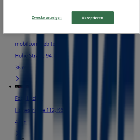
Obenmarspforten 7-11, Köln
26 m
Zwecke anzeigen
Akzeptieren
mobilcom-debitel
Hohe Straße 94, Köln
36 m
Foot Locker
Hohestrasse 112, Köln
47 m