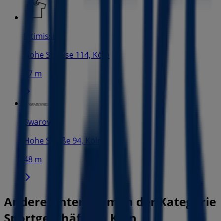
Intimissimi
Hohe Strasse 114, Köln
47 m
Swarovski
Hohe Straße 94, Köln
48 m
Andere Unternehmen der Kategorie
Sportgeschäfte in Köln