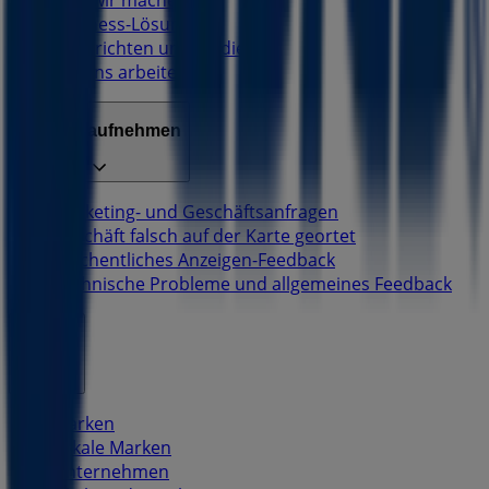
Business-Lösungen
Nachrichten und Medien
Mit uns arbeiten
Kontakt aufnehmen
Marketing- und Geschäftsanfragen
Geschäft falsch auf der Karte geortet
Wöchentliches Anzeigen-Feedback
Technische Probleme und allgemeines Feedback
Indizes
Marken
Lokale Marken
Unternehmen