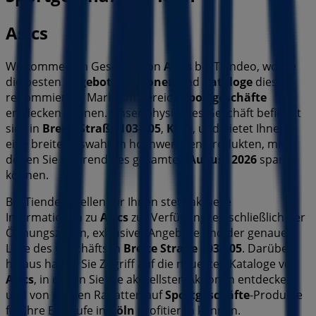
Asics
Willkommen im Geschäft von
Asics
bei Tiendeo, wo Sie
die besten
Angebote
,
Aktionen
und
Kataloge
dieser
renommierten Marke im Bereich
Sportgeschäfte
entdecken können. Unser physisches Geschäft befindet
sich in
Breite Straße 103-105
,
Köln
, und bietet Ihnen
eine breite Auswahl an hochwertigen Produkten, mit
denen Sie während des gesamten
August 2026
sparen
können.
Bei Tiendeo stellen wir Ihnen stets aktuelle
Informationen zu
Asics
zur Verfügung, einschließlich der
Öffnungszeiten, exklusiver Angebote und der genauen
Lage des Geschäfts in
Breite Straße 103-105
. Darüber
hinaus haben Sie Zugriff auf die neuesten Kataloge von
Asics
, in denen Sie die aktuellsten Aktionen entdecken
und von großen Rabatten auf
Sportgeschäfte
-Produkte
für Ihre Einkäufe in
Köln
profitieren können.