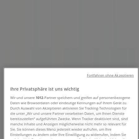
Telefonnummern
Tiendeo in Köln
»
Angebote für Möbelhäuser in Köln
»
Depot in Köln
»
Depot | Neumarkt 8-10
Jetzt geöffnet
Bis 20:00
Fortfahren ohne Akzeptieren
Sonntag
Ihre Privatsphäre ist uns wichtig
Wir und unsere
1012
-Partner speichern und greifen auf personenbezogene
Geschlossen
Daten wie Browserdaten oder eindeutige Kennungen auf Ihrem Gerät zu.
Durch Auswahl von Akzeptieren aktivieren Sie Tracking-Technologien für
Montag
die unter „Wir und unsere Partner verarbeiten Daten, um Ihnen Dienste
09:30 - 20:00
bereitzustellen“ aufgeführten Zwecke. Wenn Tracker deaktiviert sind, sind
manche Inhalte und Anzeigen möglicherweise nicht mehr so relevant für
Dienstag
Sie. Sie können dieses Menü jederzeit wieder aufrufen, um Ihre
09:30 - 20:00
Einstellungen zu ändern oder Ihre Einwilligung zu widerrufen, indem Sie