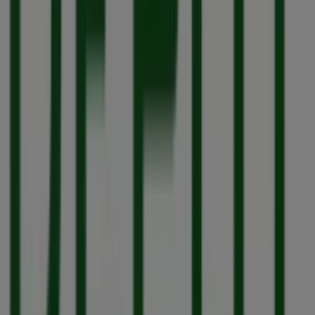
26 m
mobilcom-debitel
Hohe Straße 94, Köln
36 m
Foot Locker
Hohestrasse 112, Köln
47 m