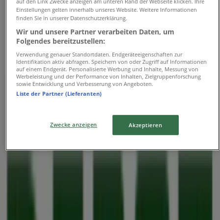
Mittwoch
auf den Link Zwecke anzeigen am unteren Rand der Webseite klicken. Ihre
Einstellungen gelten innerhalb unseres Website. Weitere Informationen
09:30 - 20:00
finden Sie in unserer Datenschutzerklärung.
Donnerstag
Wir und unsere Partner verarbeiten Daten, um
09:30 - 20:00
Folgendes bereitzustellen:
Freitag
09:30 - 21:00
Verwendung genauer Standortdaten. Endgeräteeigenschaften zur
Identifikation aktiv abfragen. Speichern von oder Zugriff auf Informationen
Samstag
auf einem Endgerät. Personalisierte Werbung und Inhalte, Messung von
09:30 - 20:00
Werbeleistung und der Performance von Inhalten, Zielgruppenforschung
sowie Entwicklung und Verbesserung von Angeboten.
Liste der Partner (Lieferanten)
Karte
022127726736
Jetzt geöffnet
Bis 20:00
Zwecke anzeigen
Akzeptieren
Sonntag
Geschlossen
Montag
09:30 - 20:00
Dienstag