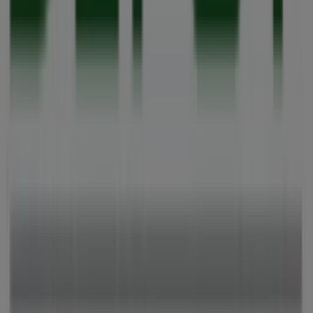
Depot
Willkommen im Geschäft von
Depot
bei Tiendeo, wo Sie
die besten
Angebote
,
Aktionen
und
Kataloge
dieser
renommierten Marke im Bereich
Möbelhäuser
entdecken können. Unser physisches Geschäft befindet
sich in
Neumarkt 8-10
,
Köln
, und bietet Ihnen eine
breite Auswahl an hochwertigen Produkten, mit denen
Sie während des gesamten
August 2026
sparen können.
Bei Tiendeo stellen wir Ihnen stets aktuelle
Informationen zu
Depot
zur Verfügung, einschließlich
der Öffnungszeiten, exklusiver Angebote und der
genauen Lage des Geschäfts in
Neumarkt 8-10
. Darüber
hinaus haben Sie Zugriff auf die neuesten Kataloge von
Depot
, in denen Sie die aktuellsten Aktionen entdecken
und von großen Rabatten auf
Möbelhäuser
-Produkte für
Ihre Einkäufe in
Köln
profitieren können.
Verpassen Sie nicht die Gelegenheit, das Geschäft von
Depot
in
Neumarkt 8-10
zu besuchen und ein