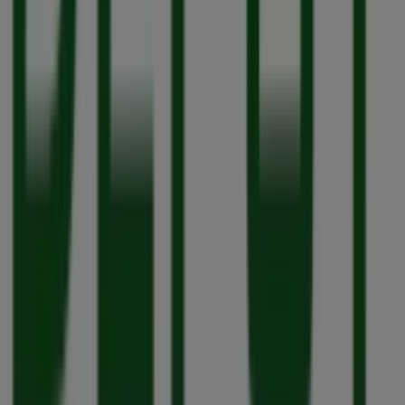
Intimissimi
Hohe Strasse 114, Köln
47 m
Swarovski
Hohe Straße 94, Köln
48 m
Andere Unternehmen der Kategorie
Möbelhäuser in Köln