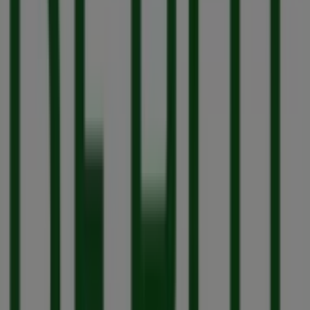
Afer Work Special
Läuft am 8.8. ab
Dieser Depot Shop hat die folgenden Öffnungszeiten:
Sonntag , Montag 09:30 - 20:00, Dienstag 09:30 - 20:00,
Mittwoch 09:30 - 20:00, Donnerstag 09:30 - 20:00, Freitag
09:30 - 21:00, Samstag 09:30 - 20:00.
In diesem Depot Shop sind derzeit 1 Kataloge verfügbar.
Durchsuche den neuesten "Afer Work Special " Depot-
Katalog in Neumarkt 8-10, gültig vom 23.7.2026 bis
8.8.2026 und fang jetzt an zu sparen!
Geschäfte in der Nähe
Falke
Obenmarspforten 7-11, Köln