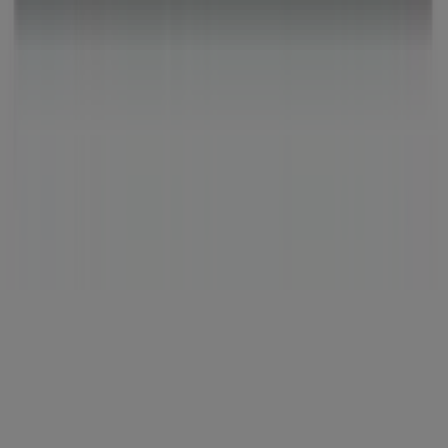
einzigartiges Einkaufserlebnis zu genießen. Erkunden Sie
die Angebote, die wir diesen
August
für Sie bereithalten,
und bleiben Sie über die besten Deals von
Depot
in
Köln
informiert. Besuchen Sie uns und beginnen Sie noch
heute mit dem Sparen!
Mehr Information über Depot
Andere Geschäfte von
Depot in Köln sehen
Tiendeo ist Teil von Shopfully, dem Tech-Unternehmen,
das das lokale Einkaufen weltweit neu erfindet.
Tiendeo
Was wir machen
Business-Lösungen
Nachrichten und Medien