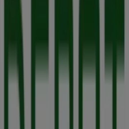
09:30 - 20:00
Mittwoch
09:30 - 20:00
Donnerstag
09:30 - 20:00
Freitag
09:30 - 21:00
Samstag
09:30 - 20:00
Karte
022127726736
Angebote für Depot in Köln
Depot