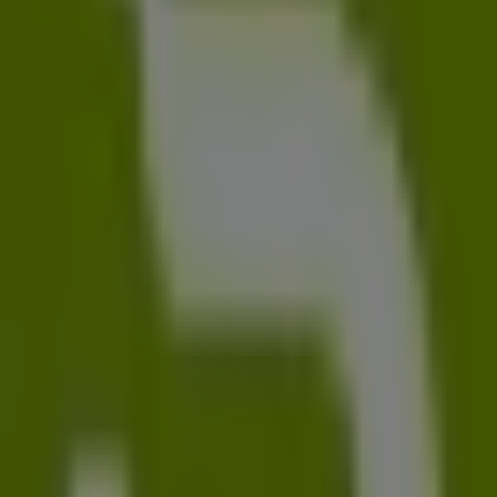
59 m
Geschlossen
Andere Unternehmen der Kategorie
Elektromärkte in Leipzig
Gravis
Willkommen im Geschäft von
Gravis
bei Tiendeo, wo Sie
die besten
Angebote
,
Aktionen
und
Kataloge
dieser
renommierten Marke im Bereich
Elektromärkte
entdecken können. Unser physisches Geschäft befindet
sich in
Neumarkt 29-33
,
Leipzig
, und bietet Ihnen eine
breite Auswahl an hochwertigen Produkten, mit denen
Sie während des gesamten
August 2026
sparen können.
Bei Tiendeo stellen wir Ihnen stets aktuelle