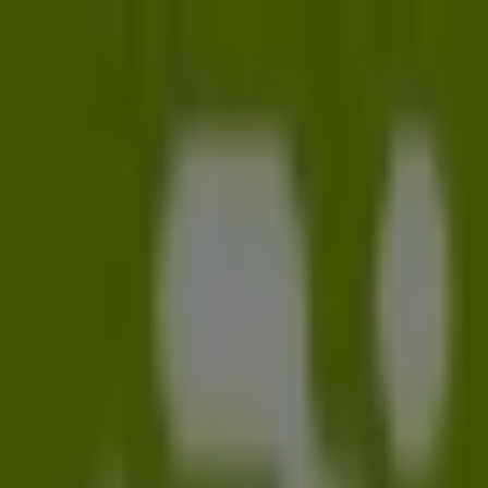
Sie sind hier:
Leipzig - 10178
Schnäppchen
Supermärkte
Möbelhäuser
Kleidung, Schuhe
und Accessoires
Elektromärkte
Drogerien und
Parfümerie
Baumärkte und
Gartencenter
Biomärkte
Discounter
Sportgeschäfte
Spielze
und Baby
Auto, Motorrad und
Werkstatt
Kaufhäuser
Reisen und Freizeit
Optiker und
Hörzentren
Restaurants
Bücher und Schreibwaren
Banken
und Versicherungen
Gravis Filiale | Neumarkt 29-33,
Leipzig - Angebote, Öffnungszeiten