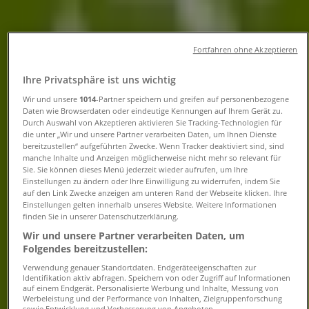
und Telefonnummern
Fortfahren ohne Akzeptieren
Tiendeo in Leipzig
»
Angebote für Elektromärkte in Leipzig
»
Ihre Privatsphäre ist uns wichtig
Gravis in Leipzig
»
Wir und unsere
1014
-Partner speichern und greifen auf personenbezogene
Gravis | Neumarkt 29-33
Daten wie Browserdaten oder eindeutige Kennungen auf Ihrem Gerät zu.
Durch Auswahl von Akzeptieren aktivieren Sie Tracking-Technologien für
Karte
030 39022-222
die unter „Wir und unsere Partner verarbeiten Daten, um Ihnen Dienste
bereitzustellen“ aufgeführten Zwecke. Wenn Tracker deaktiviert sind, sind
Karte
030 39022-222
manche Inhalte und Anzeigen möglicherweise nicht mehr so relevant für
Sie. Sie können dieses Menü jederzeit wieder aufrufen, um Ihre
Wir sind gerade dabei Angebote zu "Gravis" zu
Einstellungen zu ändern oder Ihre Einwilligung zu widerrufen, indem Sie
veröffentlichen
auf den Link Zwecke anzeigen am unteren Rand der Webseite klicken. Ihre
Einstellungen gelten innerhalb unseres Website. Weitere Informationen
finden Sie in unserer Datenschutzerklärung.
Geschäfte in der Nähe
Wir und unsere Partner verarbeiten Daten, um
Folgendes bereitzustellen:
Verwendung genauer Standortdaten. Endgeräteeigenschaften zur
Identifikation aktiv abfragen. Speichern von oder Zugriff auf Informationen
Hypovereinsbank
auf einem Endgerät. Personalisierte Werbung und Inhalte, Messung von
Werbeleistung und der Performance von Inhalten, Zielgruppenforschung
sowie Entwicklung und Verbesserung von Angeboten.