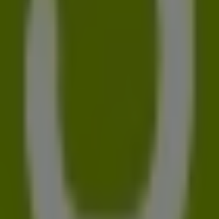
Informationen zu
Gravis
zur Verfügung, einschließlich
der Öffnungszeiten, exklusiver Angebote und der
genauen Lage des Geschäfts in
Neumarkt 29-33
.
Darüber hinaus haben Sie Zugriff auf die neuesten
Kataloge von
Gravis
, in denen Sie die aktuellsten
Aktionen entdecken und von großen Rabatten auf
Elektromärkte
-Produkte für Ihre Einkäufe in
Leipzig
profitieren können.
Verpassen Sie nicht die Gelegenheit, das Geschäft von
Gravis
in
Neumarkt 29-33
zu besuchen und ein
einzigartiges Einkaufserlebnis zu genießen. Erkunden Sie
die Angebote, die wir diesen
August
für Sie bereithalten,
und bleiben Sie über die besten Deals von
Gravis
in
Leipzig
informiert. Besuchen Sie uns und beginnen Sie
noch heute mit dem Sparen!
Mehr Information über Gravis
Andere Geschäfte von
Gravis in Leipzig sehen