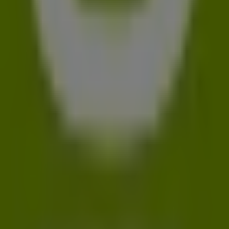
Tiendeo ist Teil von Shopfully, dem Tech-Unternehmen,
das das lokale Einkaufen weltweit neu erfindet.
Tiendeo
Was wir machen
Business-Lösungen
Nachrichten und Medien
Mit uns arbeiten
Kontakt aufnehmen
Marketing- und Geschäftsanfragen
Geschäft falsch auf der Karte geortet
Wöchentliches Anzeigen-Feedback
Technische Probleme und allgemeines Feedback