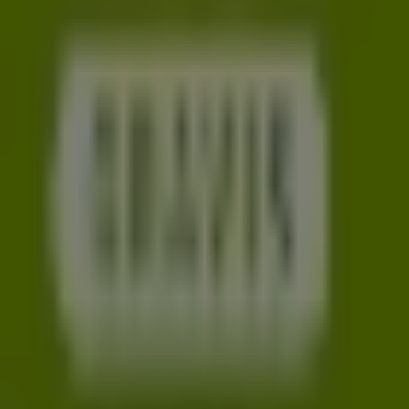
Indizes
Marken
Lokale Marken
Unternehmen
Filiale in der Nähe
Produkte
Lokale Produkte
Städte
Die App von Tiendeo herunterladen
Copyright © Tiendeo ® 2026 · Shopfully Marketing S.L.U. –