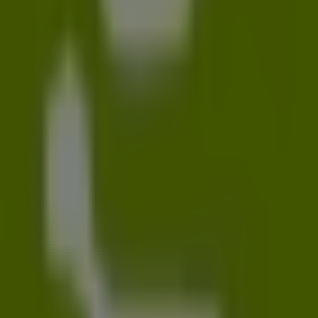
Katharinenstr. 2, Leipzig
37 m
Nordsee
Markt 9, Leipzig
49 m
Jetzt geöffnet
Sparkasse
Hainstraße 2, Leipzig