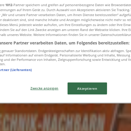
sere
1012
-Partner speichern und greifen auf personenbezogene Daten wie Browserdate
Kennungen auf Ihrem Gerät zu. Durch Auswahl von Akzeptieren aktivieren Sie Tracking
r „Wir und unsere Partner verarbeiten Daten, um Ihnen Dienste bereitzustellen“ aufgef
 deaktiviert sind, sind manche Inhalte und Anzeigen möglicherweise nicht mehr so rele
ieses Menü jederzeit wieder aufrufen, um Ihre Einstellungen zu ändern oder Ihre Einwi
 indem Sie auf den Link Zwecke anzeigen am unteren Rand der Webseite klicken. Ihre E
halb unseres Website. Weitere Informationen finden Sie in unserer Datenschutzerkläru
unsere Partner verarbeiten Daten, um Folgendes bereitzustellen:
genauer Standortdaten. Endgeräteeigenschaften zur Identifikation aktiv abfragen. Sp
f auf Informationen auf einem Endgerät. Personalisierte Werbung und Inhalte, Messung
ng und der Performance von Inhalten, Zielgruppenforschung sowie Entwicklung und V
ten.
artner (Lieferanten)
Zwecke anzeigen
Akzeptieren