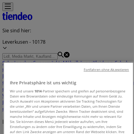
Sie sind hier:
Leverkusen - 10178
Schnäppchen
Supermärkte
Möbelhäuser
Kleidung, Schuhe
und Accessoires
Elektromärkte
Drogerien und
Fortfahren ohne Akzeptieren
Parfümerie
Baumärkte und
Gartencenter
Biomärkte
Discounter
Sportgeschäfte
Spielze
Ihre Privatsphäre ist uns wichtig
und Baby
Auto, Motorrad und
Wir und unsere
1014
-Partner speichern und greifen auf personenbezogene
Werkstatt
Kaufhäuser
Reisen und Freizeit
Optiker und
Daten wie Browserdaten oder eindeutige Kennungen auf Ihrem Gerät zu.
Durch Auswahl von Akzeptieren aktivieren Sie Tracking-Technologien für
Hörzentren
Restaurants
Bücher und Schreibwaren
Banken
die unter „Wir und unsere Partner verarbeiten Daten, um Ihnen Dienste
und Versicherungen
bereitzustellen“ aufgeführten Zwecke. Wenn Tracker deaktiviert sind, sind
manche Inhalte und Anzeigen möglicherweise nicht mehr so relevant für
Filiale in der Nähe
Sie. Sie können dieses Menü jederzeit wieder aufrufen, um Ihre
Einstellungen zu ändern oder Ihre Einwilligung zu widerrufen, indem Sie
auf den Link Zwecke anzeigen am unteren Rand der Webseite klicken. Ihre