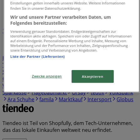
Tiendeo in Leverkusen
»
Einstellungen gelten innerhalb unseres Website. Weitere Informationen
finden Sie in unserer Datenschutzerklärung.
Einzelhändlerindex in Leverkusen
Wir und unsere Partner verarbeiten Daten, um
Folgendes bereitzustellen:
1
2
3
4
5
Verwendung genauer Standortdaten. Endgeräteeigenschaften zur
Identifikation aktiv abfragen. Speichern von oder Zugriff auf Informationen
...
38
auf einem Endgerät. Personalisierte Werbung und Inhalte, Messung von
Werbeleistung und der Performance von Inhalten, Zielgruppenforschung
sowie Entwicklung und Verbesserung von Angeboten.
Kaufland
Lidl
REWE
Birkenstock
Netto
EDEKA
Liste der Partner (Lieferanten)
Penny
Norisbank
Aldi Süd
Aldi Nord
Skechers
Thule
Norma
Pandora
Action
Vodafone
Cecil
Sparda Bank
Thomas Philipps
Tamaris
Yamaha
Zwecke anzeigen
Akzeptieren
OTTO
Rossmann
Gerry Weber
Samsung
Witt
Weiden
s. Oliver
Media Markt
KiK
New Yorker
Sparkasse
Hagebaumarkt
Orsay
tedox
Volksbank
Ara Schuhe
famila
Marktkauf
Intersport
Globus
Tiendeo ist Teil von Shopfully, dem Tech-Unternehmen,
das das lokale Einkaufen weltweit neu erfindet.