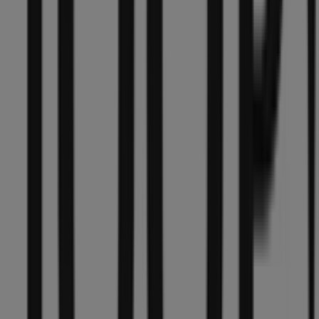
Andere Unternehmen der Kategorie
Kleidung, Schuhe und Accessoires in
Münster
Joop
Willkommen im Geschäft von
Joop
bei Tiendeo, wo Sie
die besten
Angebote
,
Aktionen
und
Kataloge
dieser
renommierten Marke im Bereich
Kleidung, Schuhe und
Accessoires
entdecken können. Unser physisches
Geschäft befindet sich in
Domplatz 38
,
Münster
, und
bietet Ihnen eine breite Auswahl an hochwertigen
Produkten, mit denen Sie während des gesamten
August 2026
sparen können.
Bei Tiendeo stellen wir Ihnen stets aktuelle
Informationen zu
Joop
zur Verfügung, einschließlich der