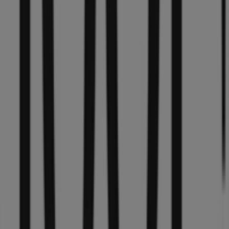
Öffnungszeiten, exklusiver Angebote und der genauen
Lage des Geschäfts in
Domplatz 38
. Darüber hinaus
haben Sie Zugriff auf die neuesten Kataloge von
Joop
, in
denen Sie die aktuellsten Aktionen entdecken und von
großen Rabatten auf
Kleidung, Schuhe und
Accessoires
-Produkte für Ihre Einkäufe in
Münster
profitieren können.
Verpassen Sie nicht die Gelegenheit, das Geschäft von
Joop
in
Domplatz 38
zu besuchen und ein einzigartiges
Einkaufserlebnis zu genießen. Erkunden Sie die
Angebote, die wir diesen
August
für Sie bereithalten,
und bleiben Sie über die besten Deals von
Joop
in
Münster
informiert. Besuchen Sie uns und beginnen Sie
noch heute mit dem Sparen!
Mehr Information über Joop
Andere Geschäfte von Joop
in Münster sehen
Tiendeo ist Teil von Shopfully, dem Tech-Unternehmen,