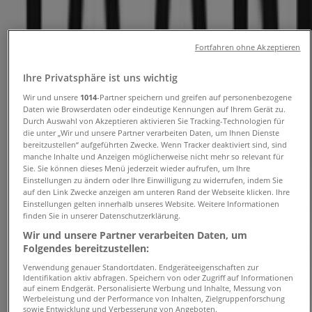
und Telefonnummern
Fortfahren ohne Akzeptieren
Tiendeo in Münster
»
Angebote für Kleidung, Schuhe und Accessoires in
Ihre Privatsphäre ist uns wichtig
Münster
»
Wir und unsere
1014
-Partner speichern und greifen auf personenbezogene
Joop in Münster
»
Daten wie Browserdaten oder eindeutige Kennungen auf Ihrem Gerät zu.
Durch Auswahl von Akzeptieren aktivieren Sie Tracking-Technologien für
Joop | Domplatz 38
die unter „Wir und unsere Partner verarbeiten Daten, um Ihnen Dienste
bereitzustellen“ aufgeführten Zwecke. Wenn Tracker deaktiviert sind, sind
Karte
025142005
manche Inhalte und Anzeigen möglicherweise nicht mehr so relevant für
Karte
025142005
Sie. Sie können dieses Menü jederzeit wieder aufrufen, um Ihre
Einstellungen zu ändern oder Ihre Einwilligung zu widerrufen, indem Sie
auf den Link Zwecke anzeigen am unteren Rand der Webseite klicken. Ihre
Wir sind gerade dabei Angebote zu "Joop" zu
Einstellungen gelten innerhalb unseres Website. Weitere Informationen
veröffentlichen
finden Sie in unserer Datenschutzerklärung.
Wir und unsere Partner verarbeiten Daten, um
Geschäfte in der Nähe
Folgendes bereitzustellen:
Verwendung genauer Standortdaten. Endgeräteeigenschaften zur
Identifikation aktiv abfragen. Speichern von oder Zugriff auf Informationen
auf einem Endgerät. Personalisierte Werbung und Inhalte, Messung von
Werbeleistung und der Performance von Inhalten, Zielgruppenforschung
sowie Entwicklung und Verbesserung von Angeboten.