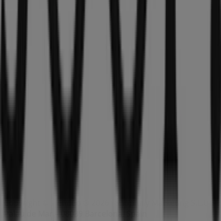
Indizes
Marken
Lokale Marken
Unternehmen
Filiale in der Nähe
Produkte
Lokale Produkte
Städte
Die App von Tiendeo herunterladen
Copyright © Tiendeo ® 2026 · Shopfully Marketing S.L.U. –
Palau de Mar – 08039 Barcelona, Spain