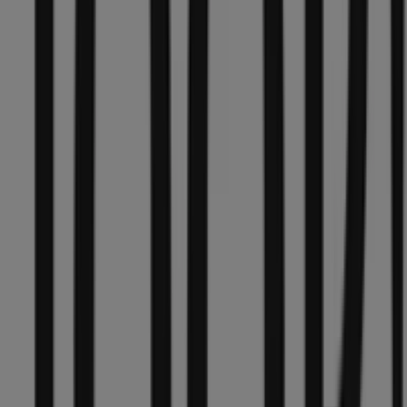
17 m
Jetzt geöffnet
Joop
Domplatz 38, Münster
54 m
Kiehl's
Im Drubbel 1-2, Münster
72 m