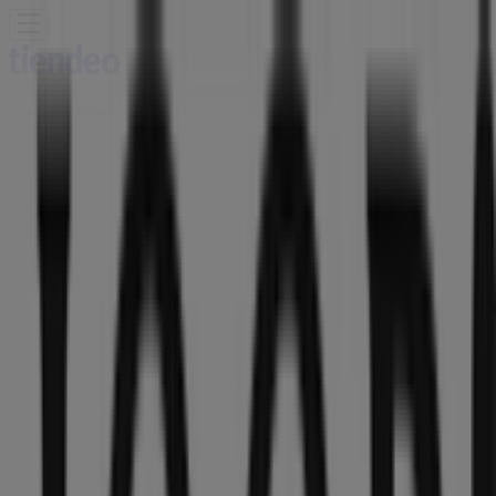
Sie sind hier:
Münster - 10178
Schnäppchen
Supermärkte
Möbelhäuser
Kleidung, Schuhe
und Accessoires
Elektromärkte
Drogerien und
Parfümerie
Baumärkte und
Gartencenter
Biomärkte
Discounter
Sportgeschäfte
Spielze
und Baby
Auto, Motorrad und
Werkstatt
Kaufhäuser
Reisen und Freizeit
Optiker und
Hörzentren
Restaurants
Bücher und Schreibwaren
Banken
und Versicherungen
Joop Geschäft | Domplatz 38,
Münster - Öffnungszeite, Angebote