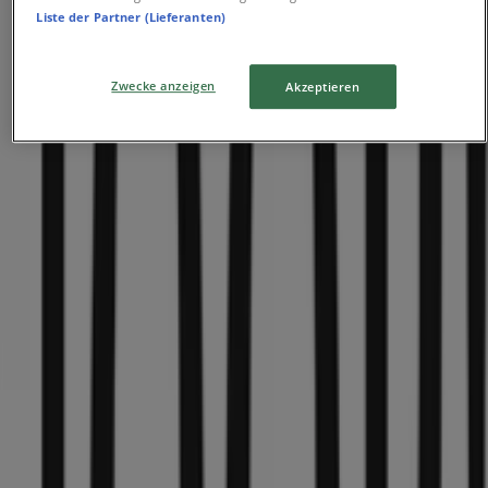
Blumen Risse
Liste der Partner (Lieferanten)
Ägidiistr. 36, Münster
17 m
Zwecke anzeigen
Akzeptieren
Titus
Königsstraße 32-33, Münster
17 m
Jetzt geöffnet
Depot
Ludgeriestraße 76-78, Münster