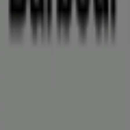
Barbour
Willkommen im Geschäft von
Barbour
bei Tiendeo, wo
Sie die besten
Angebote
,
Aktionen
und
Kataloge
dieser
renommierten Marke im Bereich
Kleidung, Schuhe und
Accessoires
entdecken können. Unser physisches
Geschäft befindet sich in
Grüner Weg 9-11
,
Neumünster
, und bietet Ihnen eine breite Auswahl an
hochwertigen Produkten, mit denen Sie während des
gesamten
August 2026
sparen können.
Bei Tiendeo stellen wir Ihnen stets aktuelle
Informationen zu
Barbour
zur Verfügung, einschließlich
der Öffnungszeiten, exklusiver Angebote und der
genauen Lage des Geschäfts in
Grüner Weg 9-11
.
Darüber hinaus haben Sie Zugriff auf die neuesten
Kataloge von
Barbour
, in denen Sie die aktuellsten
Aktionen entdecken und von großen Rabatten auf
Kleidung, Schuhe und Accessoires
-Produkte für Ihre
Einkäufe in
Neumünster
profitieren können.