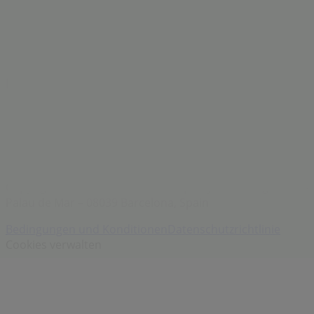
Filiale in der Nähe
Produkte
Lokale Produkte
Städte
Die App von Tiendeo herunterladen
Copyright © Tiendeo ® 2026 · Shopfully Marketing S.L.U. –
Palau de Mar – 08039 Barcelona, Spain
Bedingungen und Konditionen
Datenschutzrichtlinie
Cookies verwalten