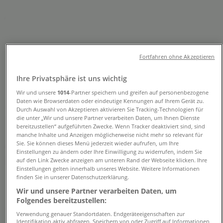
Angebote und Telefonnummern
Tiendeo in Neumünster
»
Angebote für Kleidung, Schuhe und Accessoires in
Fortfahren ohne Akzeptieren
Neumünster
»
Barbour in Neumünster
»
Ihre Privatsphäre ist uns wichtig
Barbour | Grüner Weg 9-11
Wir und unsere
1014
-Partner speichern und greifen auf personenbezogene
Daten wie Browserdaten oder eindeutige Kennungen auf Ihrem Gerät zu.
Karte
Durch Auswahl von Akzeptieren aktivieren Sie Tracking-Technologien für
die unter „Wir und unsere Partner verarbeiten Daten, um Ihnen Dienste
Karte
bereitzustellen“ aufgeführten Zwecke. Wenn Tracker deaktiviert sind, sind
manche Inhalte und Anzeigen möglicherweise nicht mehr so relevant für
Angebote für Barbour in
Sie. Sie können dieses Menü jederzeit wieder aufrufen, um Ihre
Einstellungen zu ändern oder Ihre Einwilligung zu widerrufen, indem Sie
Neumünster
auf den Link Zwecke anzeigen am unteren Rand der Webseite klicken. Ihre
Einstellungen gelten innerhalb unseres Website. Weitere Informationen
finden Sie in unserer Datenschutzerklärung.
Wir und unsere Partner verarbeiten Daten, um
Folgendes bereitzustellen:
Verwendung genauer Standortdaten. Endgeräteeigenschaften zur
Identifikation aktiv abfragen. Speichern von oder Zugriff auf Informationen