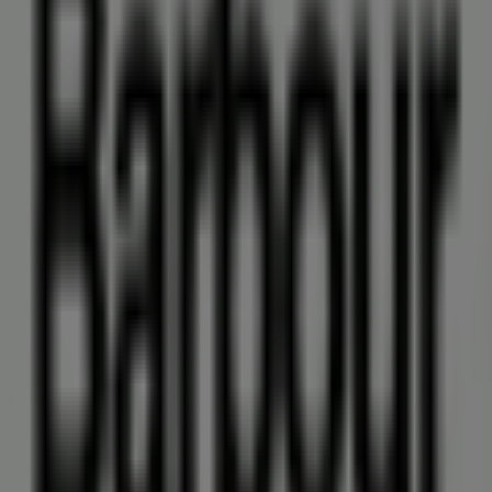
22 m
Deichmann
Am Teich 7-8, Neumünster
24 m
Jetzt geöffnet
Andere Unternehmen der Kategorie
Kleidung, Schuhe und Accessoires in
Neumünster