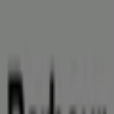
Kuhberg 47-51, Neumünster
17 m
Jetzt geöffnet
Schuhkay
Kuhberg 53, Neumünster
19 m
Jetzt geöffnet
Cecil
Christianstr. 2-4, Neumünster