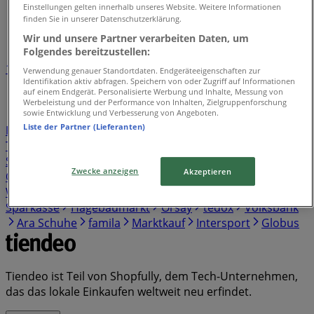
Tiendeo in Neumünster
»
Einstellungen gelten innerhalb unseres Website. Weitere Informationen
finden Sie in unserer Datenschutzerklärung.
Einzelhändlerindex in Neumünster
Wir und unsere Partner verarbeiten Daten, um
Folgendes bereitzustellen:
1
2
3
4
5
Verwendung genauer Standortdaten. Endgeräteeigenschaften zur
Identifikation aktiv abfragen. Speichern von oder Zugriff auf Informationen
...
38
auf einem Endgerät. Personalisierte Werbung und Inhalte, Messung von
Werbeleistung und der Performance von Inhalten, Zielgruppenforschung
sowie Entwicklung und Verbesserung von Angeboten.
Kaufland
Lidl
REWE
Birkenstock
Netto
EDEKA
Liste der Partner (Lieferanten)
Penny
Norisbank
Aldi Süd
Aldi Nord
Skechers
Thule
Norma
Pandora
Action
Vodafone
Cecil
Sparda Bank
Thomas Philipps
Tamaris
Yamaha
Zwecke anzeigen
Akzeptieren
OTTO
Rossmann
Gerry Weber
Samsung
Witt
Weiden
s. Oliver
Media Markt
KiK
New Yorker
Sparkasse
Hagebaumarkt
Orsay
tedox
Volksbank
Ara Schuhe
famila
Marktkauf
Intersport
Globus
Tiendeo ist Teil von Shopfully, dem Tech-Unternehmen,
das das lokale Einkaufen weltweit neu erfindet.