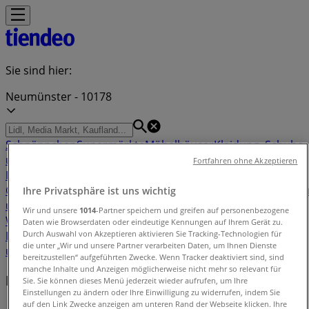
Sie sind hier:
Neumünster - 10178
Schnäppchen
Supermärkte
Möbelhäuser
Kleidung, Schuhe
und Accessoires
Elektromärkte
Drogerien und
Fortfahren ohne Akzeptieren
Parfümerie
Baumärkte und
Gartencenter
Biomärkte
Discounter
Sportgeschäfte
Spielze
Ihre Privatsphäre ist uns wichtig
und Baby
Auto, Motorrad und
Wir und unsere
1014
-Partner speichern und greifen auf personenbezogene
Werkstatt
Kaufhäuser
Reisen und Freizeit
Optiker und
Daten wie Browserdaten oder eindeutige Kennungen auf Ihrem Gerät zu.
Durch Auswahl von Akzeptieren aktivieren Sie Tracking-Technologien für
Hörzentren
Restaurants
Bücher und Schreibwaren
Banken
die unter „Wir und unsere Partner verarbeiten Daten, um Ihnen Dienste
und Versicherungen
bereitzustellen“ aufgeführten Zwecke. Wenn Tracker deaktiviert sind, sind
manche Inhalte und Anzeigen möglicherweise nicht mehr so relevant für
Filiale in der Nähe
Sie. Sie können dieses Menü jederzeit wieder aufrufen, um Ihre
Einstellungen zu ändern oder Ihre Einwilligung zu widerrufen, indem Sie
auf den Link Zwecke anzeigen am unteren Rand der Webseite klicken. Ihre