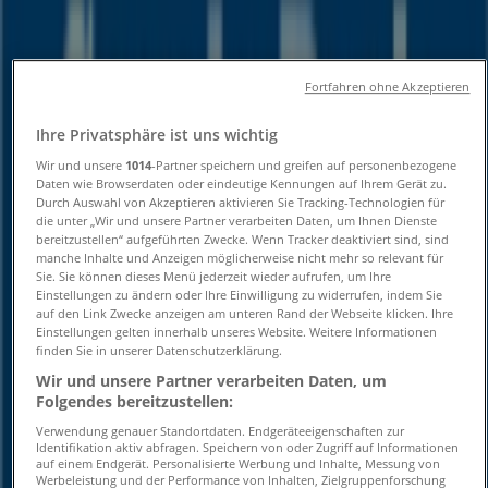
Öffnungszeiten und
Telefonnummern
Fortfahren ohne Akzeptieren
Tiendeo in Neumünster
»
Ihre Privatsphäre ist uns wichtig
Angebote für Banken und Versicherungen in
Neumünster
»
Wir und unsere
1014
-Partner speichern und greifen auf personenbezogene
Daten wie Browserdaten oder eindeutige Kennungen auf Ihrem Gerät zu.
Sparda Bank in Neumünster
»
Durch Auswahl von Akzeptieren aktivieren Sie Tracking-Technologien für
die unter „Wir und unsere Partner verarbeiten Daten, um Ihnen Dienste
Sparda Bank | Großflecken 54
bereitzustellen“ aufgeführten Zwecke. Wenn Tracker deaktiviert sind, sind
manche Inhalte und Anzeigen möglicherweise nicht mehr so relevant für
Karte
Sie. Sie können dieses Menü jederzeit wieder aufrufen, um Ihre
Karte
Einstellungen zu ändern oder Ihre Einwilligung zu widerrufen, indem Sie
auf den Link Zwecke anzeigen am unteren Rand der Webseite klicken. Ihre
Einstellungen gelten innerhalb unseres Website. Weitere Informationen
Wir sind gerade dabei Angebote zu "Sparda Bank" zu
finden Sie in unserer Datenschutzerklärung.
veröffentlichen
Wir und unsere Partner verarbeiten Daten, um
Folgendes bereitzustellen:
Geschäfte in der Nähe
Verwendung genauer Standortdaten. Endgeräteeigenschaften zur
Identifikation aktiv abfragen. Speichern von oder Zugriff auf Informationen
auf einem Endgerät. Personalisierte Werbung und Inhalte, Messung von
Werbeleistung und der Performance von Inhalten, Zielgruppenforschung