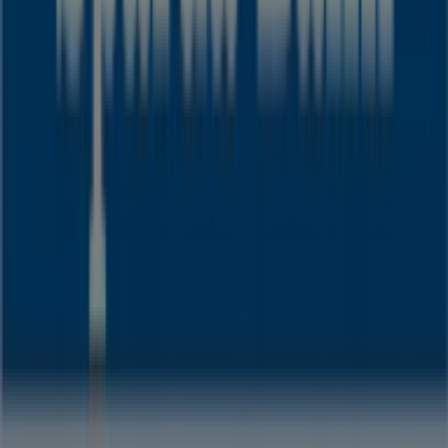
Kuhberg 53, Neumünster
19 m
Geschlossen
Cecil
Christianstr. 2-4, Neumünster
22 m
Deichmann
Am Teich 7-8, Neumünster