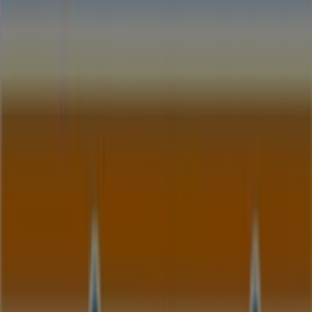
24 m
Geschlossen
Andere Unternehmen der Kategorie
Banken und Versicherungen in
Neumünster
Sparda Bank
Willkommen im Geschäft von
Sparda Bank
bei Tiendeo,
wo Sie die besten
Angebote
,
Aktionen
und
Kataloge
dieser renommierten Marke im Bereich
Banken und
Versicherungen
entdecken können. Unser physisches
Geschäft befindet sich in
Großflecken 54
,
Neumünster
,
und bietet Ihnen eine breite Auswahl an hochwertigen
Produkten, mit denen Sie während des gesamten