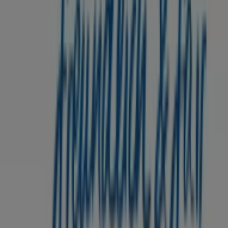
von Sparda Bank in Neumünster sehen
Tiendeo ist Teil von Shopfully, dem Tech-Unternehmen,
das das lokale Einkaufen weltweit neu erfindet.
Tiendeo
Was wir machen
Business-Lösungen
Nachrichten und Medien
Mit uns arbeiten
Kontakt aufnehmen
Marketing- und Geschäftsanfragen
Geschäft falsch auf der Karte geortet