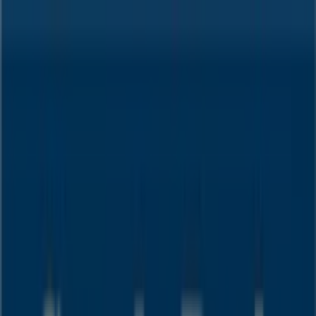
Sie sind hier:
Neumünster - 10178
Schnäppchen
Supermärkte
Möbelhäuser
Kleidung, Schuhe
und Accessoires
Elektromärkte
Drogerien und
Parfümerie
Baumärkte und
Gartencenter
Biomärkte
Discounter
Sportgeschäfte
Spielze
und Baby
Auto, Motorrad und
Werkstatt
Kaufhäuser
Reisen und Freizeit
Optiker und
Hörzentren
Restaurants
Bücher und Schreibwaren
Banken
und Versicherungen
Sparda Bank Filiale | Großflecken
54, Neumünster - Angebote,