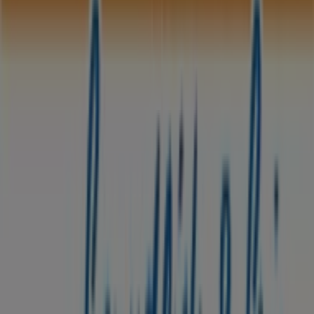
August 2026
sparen können.
Bei Tiendeo stellen wir Ihnen stets aktuelle
Informationen zu
Sparda Bank
zur Verfügung,
einschließlich der Öffnungszeiten, exklusiver Angebote
und der genauen Lage des Geschäfts in
Großflecken 54
.
Darüber hinaus haben Sie Zugriff auf die neuesten
Kataloge von
Sparda Bank
, in denen Sie die aktuellsten
Aktionen entdecken und von großen Rabatten auf
Banken und Versicherungen
-Produkte für Ihre Einkäufe
in
Neumünster
profitieren können.
Verpassen Sie nicht die Gelegenheit, das Geschäft von
Sparda Bank
in
Großflecken 54
zu besuchen und ein
einzigartiges Einkaufserlebnis zu genießen. Erkunden Sie
die Angebote, die wir diesen
August
für Sie bereithalten,
und bleiben Sie über die besten Deals von
Sparda Bank
in
Neumünster
informiert. Besuchen Sie uns und
beginnen Sie noch heute mit dem Sparen!
Mehr Information über Sparda Bank
Andere Geschäfte