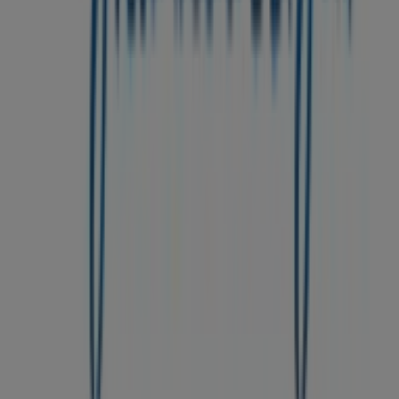
Wöchentliches Anzeigen-Feedback
Technische Probleme und allgemeines Feedback
Indizes
Marken
Lokale Marken
Unternehmen
Filiale in der Nähe
Produkte
Lokale Produkte
Städte
Die App von Tiendeo herunterladen