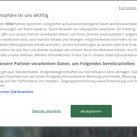
Fortfahren
atsphäre ist uns wichtig
sere
1014
-Partner speichern und greifen auf personenbezogene Daten wie Browserdate
Kennungen auf Ihrem Gerät zu. Durch Auswahl von Akzeptieren aktivieren Sie Tracking
r „Wir und unsere Partner verarbeiten Daten, um Ihnen Dienste bereitzustellen“ aufgef
 deaktiviert sind, sind manche Inhalte und Anzeigen möglicherweise nicht mehr so rele
ieses Menü jederzeit wieder aufrufen, um Ihre Einstellungen zu ändern oder Ihre Einwi
 indem Sie auf den Link Zwecke anzeigen am unteren Rand der Webseite klicken. Ihre E
halb unseres Website. Weitere Informationen finden Sie in unserer Datenschutzerkläru
unsere Partner verarbeiten Daten, um Folgendes bereitzustellen:
genauer Standortdaten. Endgeräteeigenschaften zur Identifikation aktiv abfragen. Sp
f auf Informationen auf einem Endgerät. Personalisierte Werbung und Inhalte, Messung
ng und der Performance von Inhalten, Zielgruppenforschung sowie Entwicklung und V
ten.
artner (Lieferanten)
Zwecke anzeigen
Akzeptieren