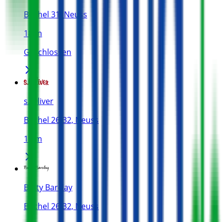
Büchel 31, Neuss
18 m
Geschlossen
s. Oliver
Büchel 26-32, Neuss
19 m
Betty Barclay
Büchel 26-32, Neuss