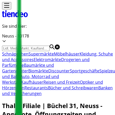
Sie sind hier:
Neuss - 10178
Schnäppchen
Supermärkte
Möbelhäuser
Kleidung, Schuhe
und Accessoires
Elektromärkte
Drogerien und
Parfümerie
Baumärkte und
Gartencenter
Biomärkte
Discounter
Sportgeschäfte
Spielze
und Baby
Auto, Motorrad und
Werkstatt
Kaufhäuser
Reisen und Freizeit
Optiker und
Hörzentren
Restaurants
Bücher und Schreibwaren
Banken
und Versicherungen
Thalia Filiale | Büchel 31, Neuss -
Angebote, Öffnungszeiten und