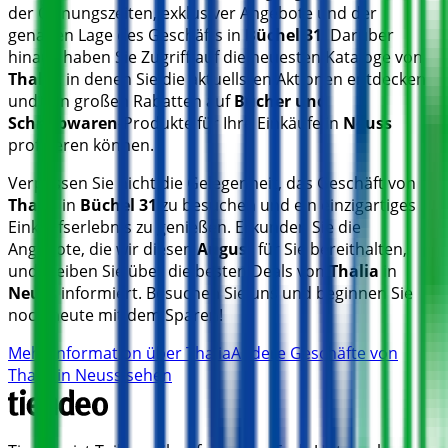
der Öffnungszeiten, exklusiver Angebote und der
genauen Lage des Geschäfts in
Büchel 31
. Darüber
hinaus haben Sie Zugriff auf die neuesten Kataloge von
Thalia
, in denen Sie die aktuellsten Aktionen entdecken
und von großen Rabatten auf
Bücher und
Schreibwaren
-Produkte für Ihre Einkäufe in
Neuss
profitieren können.
Verpassen Sie nicht die Gelegenheit, das Geschäft von
Thalia
in
Büchel 31
zu besuchen und ein einzigartiges
Einkaufserlebnis zu genießen. Erkunden Sie die
Angebote, die wir diesen
August
für Sie bereithalten,
und bleiben Sie über die besten Deals von
Thalia
in
Neuss
informiert. Besuchen Sie uns und beginnen Sie
noch heute mit dem Sparen!
Mehr Information über Thalia
Andere Geschäfte von
Thalia in Neuss sehen