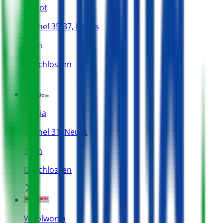
Depot
Büchel 35-37, Neuss
10 m
Geschlossen
Thalia
Büchel 31, Neuss
16 m
Geschlossen
Woolworth