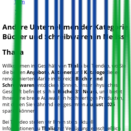
19 m
Andere Unternehmen der Kategorie
Bücher und Schreibwaren in Neuss
Thalia
Willkommen im Geschäft von
Thalia
bei Tiendeo, wo Sie
die besten
Angebote
,
Aktionen
und
Kataloge
dieser
renommierten Marke im Bereich
Bücher und
Schreibwaren
entdecken können. Unser physisches
Geschäft befindet sich in
Büchel 31
,
Neuss
, und bietet
Ihnen eine breite Auswahl an hochwertigen Produkten,
mit denen Sie während des gesamten
August 2026
sparen können.
Bei Tiendeo stellen wir Ihnen stets aktuelle
Informationen zu
Thalia
zur Verfügung, einschließlich