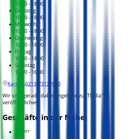
10:00 - 18:00
Dienstag
10:00 - 18:00
Mittwoch
10:00 - 18:00
Donnerstag
10:00 - 18:00
Freitag
10:00 - 18:00
Samstag
10:00 - 16:00
Karte
02131/3137640
Wir sind gerade dabei Angebote zu "Thalia" zu
veröffentlichen
Geschäfte in der Nähe