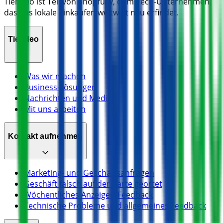
Tiendeo ist Teil von Shopfully, dem Tech-Unternehmen,
das das lokale Einkaufen weltweit neu erfindet.
Tiendeo
Was wir machen
Business-Lösungen
Nachrichten und Medien
Mit uns arbeiten
Kontakt aufnehmen
Marketing- und Geschäftsanfragen
Geschäft falsch auf der Karte geortet
Wöchentliches Anzeigen-Feedback
Technische Probleme und allgemeines Feedback