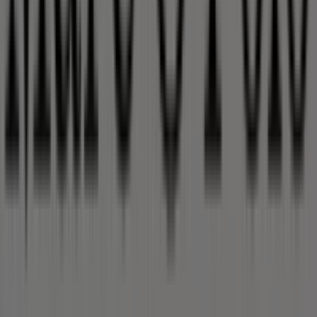
Tiendeo ist Teil von Shopfully, dem Tech-Unternehmen,
das das lokale Einkaufen weltweit neu erfindet.
Tiendeo
Was wir machen
Business-Lösungen
Nachrichten und Medien
Mit uns arbeiten
Kontakt aufnehmen
Marketing- und Geschäftsanfragen
Geschäft falsch auf der Karte geortet
Wöchentliches Anzeigen-Feedback