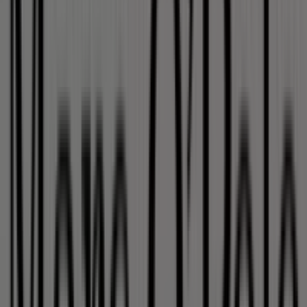
Barbour
Karolinenstraße 31-33, Nürnberg
20 m
Marc O'Polo
Karolinenstrasse 31 - 33, Nürnberg
25 m
Joop
Karolinenstr. 31-33, Nürnberg
25 m