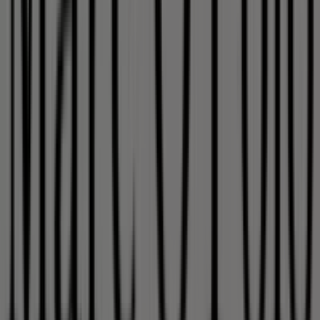
Informationen zu
Marc O'Polo
zur Verfügung,
einschließlich der Öffnungszeiten, exklusiver Angebote
und der genauen Lage des Geschäfts in
Karolinenstrasse 31 - 33
. Darüber hinaus haben Sie
Zugriff auf die neuesten Kataloge von
Marc O'Polo
, in
denen Sie die aktuellsten Aktionen entdecken und von
großen Rabatten auf
Kleidung, Schuhe und
Accessoires
-Produkte für Ihre Einkäufe in
Nürnberg
profitieren können.
Verpassen Sie nicht die Gelegenheit, das Geschäft von
Marc O'Polo
in
Karolinenstrasse 31 - 33
zu besuchen
und ein einzigartiges Einkaufserlebnis zu genießen.
Erkunden Sie die Angebote, die wir diesen
August
für Sie
bereithalten, und bleiben Sie über die besten Deals von
Marc O'Polo
in
Nürnberg
informiert. Besuchen Sie uns
und beginnen Sie noch heute mit dem Sparen!
Mehr Information über Marc O'Polo
Andere Geschäfte
von Marc O'Polo in Nürnberg sehen