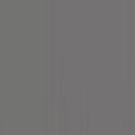
Sie sind hier:
Nürnberg - 10178
Schnäppchen
Supermärkte
Möbelhäuser
Kleidung, Schuhe
und Accessoires
Elektromärkte
Drogerien und
Parfümerie
Baumärkte und
Gartencenter
Biomärkte
Discounter
Sportgeschäfte
Spielze
und Baby
Auto, Motorrad und
Werkstatt
Kaufhäuser
Reisen und Freizeit
Optiker und
Hörzentren
Restaurants
Bücher und Schreibwaren
Banken
und Versicherungen
Marc O'Polo Geschäft |
Karolinenstrasse 31 - 33, Nürnberg -