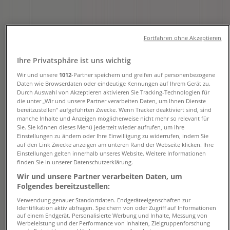
Öffnungszeite, Angebote und
Telefonnummern
Fortfahren ohne Akzeptieren
Tiendeo in Nürnberg
»
Ihre Privatsphäre ist uns wichtig
Angebote für Kleidung, Schuhe und Accessoires in
Wir und unsere
1012
-Partner speichern und greifen auf personenbezogene
Nürnberg
»
Daten wie Browserdaten oder eindeutige Kennungen auf Ihrem Gerät zu.
Marc O'Polo in Nürnberg
»
Durch Auswahl von Akzeptieren aktivieren Sie Tracking-Technologien für
die unter „Wir und unsere Partner verarbeiten Daten, um Ihnen Dienste
Marc O'Polo | Karolinenstrasse 31 - 33
bereitzustellen“ aufgeführten Zwecke. Wenn Tracker deaktiviert sind, sind
manche Inhalte und Anzeigen möglicherweise nicht mehr so relevant für
Sie. Sie können dieses Menü jederzeit wieder aufrufen, um Ihre
Karte
Einstellungen zu ändern oder Ihre Einwilligung zu widerrufen, indem Sie
Karte
auf den Link Zwecke anzeigen am unteren Rand der Webseite klicken. Ihre
Einstellungen gelten innerhalb unseres Website. Weitere Informationen
Wir sind gerade dabei Angebote zu "Marc O'Polo" zu
finden Sie in unserer Datenschutzerklärung.
veröffentlichen
Wir und unsere Partner verarbeiten Daten, um
Folgendes bereitzustellen:
Geschäfte in der Nähe
Verwendung genauer Standortdaten. Endgeräteeigenschaften zur
Identifikation aktiv abfragen. Speichern von oder Zugriff auf Informationen
auf einem Endgerät. Personalisierte Werbung und Inhalte, Messung von
Werbeleistung und der Performance von Inhalten, Zielgruppenforschung