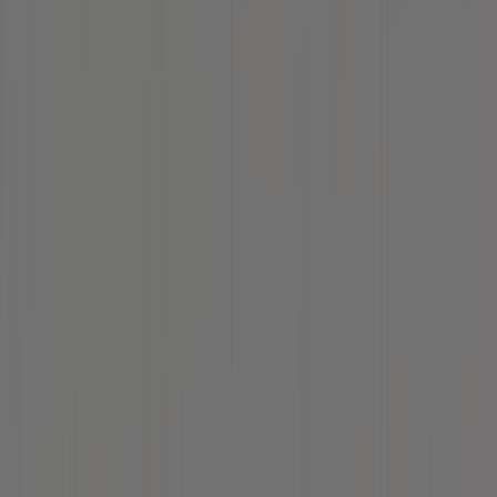
Technische Probleme und allgemeines Feedback
Indizes
Marken
Lokale Marken
Unternehmen
Filiale in der Nähe
Produkte
Lokale Produkte
Städte
Die App von Tiendeo herunterladen