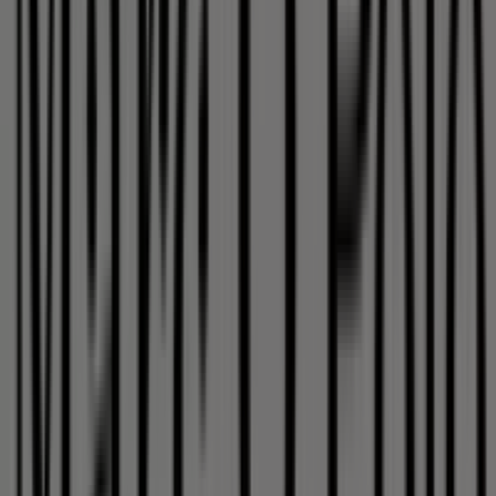
Andere Unternehmen der Kategorie
Kleidung, Schuhe und Accessoires in
Nürnberg
Marc O'Polo
Willkommen im Geschäft von
Marc O'Polo
bei Tiendeo,
wo Sie die besten
Angebote
,
Aktionen
und
Kataloge
dieser renommierten Marke im Bereich
Kleidung,
Schuhe und Accessoires
entdecken können. Unser
physisches Geschäft befindet sich in
Karolinenstrasse
31 - 33
,
Nürnberg
, und bietet Ihnen eine breite Auswahl
an hochwertigen Produkten, mit denen Sie während des
gesamten
August 2026
sparen können.
Bei Tiendeo stellen wir Ihnen stets aktuelle