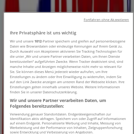
Öffnungszeiten und
Telefonnummern
Fortfahren ohne Akzeptieren
Tiendeo in Oberhausen
»
Ihre Privatsphäre ist uns wichtig
Angebote für Sportgeschäfte in Oberhausen
»
Wir und unsere
1012
-Partner speichern und greifen auf personenbezogene
Intersport in Oberhausen
»
Daten wie Browserdaten oder eindeutige Kennungen auf Ihrem Gerät zu.
Durch Auswahl von Akzeptieren aktivieren Sie Tracking-Technologien für
die unter „Wir und unsere Partner verarbeiten Daten, um Ihnen Dienste
Intersport | Centroallee 37-38
bereitzustellen“ aufgeführten Zwecke. Wenn Tracker deaktiviert sind, sind
manche Inhalte und Anzeigen möglicherweise nicht mehr so relevant für
Karte
Sie. Sie können dieses Menü jederzeit wieder aufrufen, um Ihre
Karte
Einstellungen zu ändern oder Ihre Einwilligung zu widerrufen, indem Sie
auf den Link Zwecke anzeigen am unteren Rand der Webseite klicken. Ihre
Wir sind gerade dabei Angebote zu "Intersport" zu
Einstellungen gelten innerhalb unseres Website. Weitere Informationen
finden Sie in unserer Datenschutzerklärung.
veröffentlichen
Wir und unsere Partner verarbeiten Daten, um
Geschäfte in der Nähe
Folgendes bereitzustellen:
Verwendung genauer Standortdaten. Endgeräteeigenschaften zur
Identifikation aktiv abfragen. Speichern von oder Zugriff auf Informationen
auf einem Endgerät. Personalisierte Werbung und Inhalte, Messung von
Werbeleistung und der Performance von Inhalten, Zielgruppenforschung
Penny
sowie Entwicklung und Verbesserung von Angeboten.