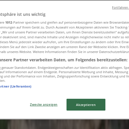
Fortfahren
atsphäre ist uns wichtig
sere
1012
-Partner speichern und greifen auf personenbezogene Daten wie Browserdate
Kennungen auf Ihrem Gerät zu. Durch Auswahl von Akzeptieren aktivieren Sie Tracking
r „Wir und unsere Partner verarbeiten Daten, um Ihnen Dienste bereitzustellen“ aufgef
 deaktiviert sind, sind manche Inhalte und Anzeigen möglicherweise nicht mehr so rele
ieses Menü jederzeit wieder aufrufen, um Ihre Einstellungen zu ändern oder Ihre Einwi
 indem Sie auf den Link Zwecke anzeigen am unteren Rand der Webseite klicken. Ihre E
halb unseres Website. Weitere Informationen finden Sie in unserer Datenschutzerkläru
unsere Partner verarbeiten Daten, um Folgendes bereitzustellen:
genauer Standortdaten. Endgeräteeigenschaften zur Identifikation aktiv abfragen. Sp
f auf Informationen auf einem Endgerät. Personalisierte Werbung und Inhalte, Messung
ng und der Performance von Inhalten, Zielgruppenforschung sowie Entwicklung und V
ten.
artner (Lieferanten)
Zwecke anzeigen
Akzeptieren