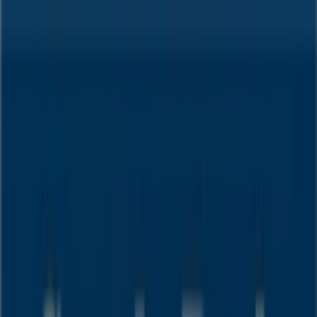
Sie sind hier:
Regensburg - 10178
Schnäppchen
Supermärkte
Möbelhäuser
Kleidung, Schuhe
und Accessoires
Elektromärkte
Drogerien und
Parfümerie
Baumärkte und
Gartencenter
Biomärkte
Discounter
Sportgeschäfte
Spielze
und Baby
Auto, Motorrad und
Werkstatt
Kaufhäuser
Reisen und Freizeit
Optiker und
Hörzentren
Restaurants
Bücher und Schreibwaren
Banken
und Versicherungen
Sparda Bank Filiale | Brandlberger
Str. 100, Regensburg - Angebote,