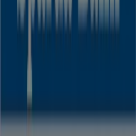
Tchibo
Berliner Str. 20, Regensburg
616 m
Geschlossen
Sparda Bank
Brandlberger Str. 100, Regensburg
843 m
Volksbank
Sudetendeutsche Str. 1b, Regensburg