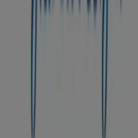
Wöchentliches Anzeigen-Feedback
Technische Probleme und allgemeines Feedback
Indizes
Marken
Lokale Marken
Unternehmen
Filiale in der Nähe
Produkte
Lokale Produkte
Städte
Die App von Tiendeo herunterladen