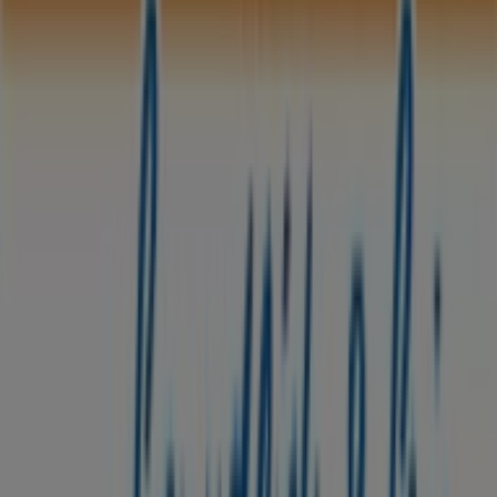
Bei Tiendeo stellen wir Ihnen stets aktuelle
Informationen zu
Sparda Bank
zur Verfügung,
einschließlich der Öffnungszeiten, exklusiver Angebote
und der genauen Lage des Geschäfts in
Brandlberger
Str. 100
. Darüber hinaus haben Sie Zugriff auf die
neuesten Kataloge von
Sparda Bank
, in denen Sie die
aktuellsten Aktionen entdecken und von großen
Rabatten auf
Banken und Versicherungen
-Produkte für
Ihre Einkäufe in
Regensburg
profitieren können.
Verpassen Sie nicht die Gelegenheit, das Geschäft von
Sparda Bank
in
Brandlberger Str. 100
zu besuchen und
ein einzigartiges Einkaufserlebnis zu genießen. Erkunden
Sie die Angebote, die wir diesen
August
für Sie
bereithalten, und bleiben Sie über die besten Deals von
Sparda Bank
in
Regensburg
informiert. Besuchen Sie
uns und beginnen Sie noch heute mit dem Sparen!
Mehr Information über Sparda Bank
Andere Geschäfte
von Sparda Bank in Regensburg sehen