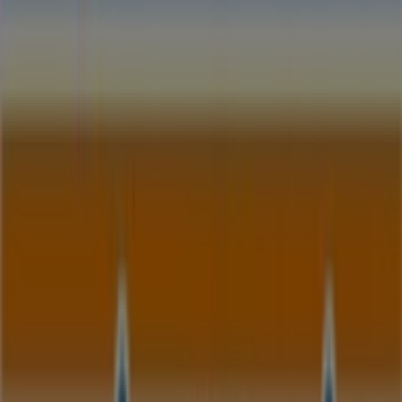
858 m
Andere Unternehmen der Kategorie
Banken und Versicherungen in
Regensburg
Sparda Bank
Willkommen im Geschäft von
Sparda Bank
bei Tiendeo,
wo Sie die besten
Angebote
,
Aktionen
und
Kataloge
dieser renommierten Marke im Bereich
Banken und
Versicherungen
entdecken können. Unser physisches
Geschäft befindet sich in
Brandlberger Str. 100
,
Regensburg
, und bietet Ihnen eine breite Auswahl an
hochwertigen Produkten, mit denen Sie während des
gesamten
August 2026
sparen können.