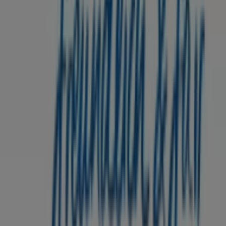
Tiendeo ist Teil von Shopfully, dem Tech-Unternehmen,
das das lokale Einkaufen weltweit neu erfindet.
Tiendeo
Was wir machen
Business-Lösungen
Nachrichten und Medien
Mit uns arbeiten
Kontakt aufnehmen
Marketing- und Geschäftsanfragen
Geschäft falsch auf der Karte geortet