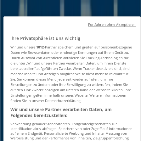
Öffnungszeiten und
Telefonnummern
Fortfahren ohne Akzeptieren
Tiendeo in Regensburg
»
Ihre Privatsphäre ist uns wichtig
Angebote für Banken und Versicherungen in
Wir und unsere
1012
-Partner speichern und greifen auf personenbezogene
Regensburg
»
Daten wie Browserdaten oder eindeutige Kennungen auf Ihrem Gerät zu.
Sparda Bank in Regensburg
»
Durch Auswahl von Akzeptieren aktivieren Sie Tracking-Technologien für
die unter „Wir und unsere Partner verarbeiten Daten, um Ihnen Dienste
Sparda Bank | Brandlberger Str. 100
bereitzustellen“ aufgeführten Zwecke. Wenn Tracker deaktiviert sind, sind
manche Inhalte und Anzeigen möglicherweise nicht mehr so relevant für
Karte
Sie. Sie können dieses Menü jederzeit wieder aufrufen, um Ihre
Einstellungen zu ändern oder Ihre Einwilligung zu widerrufen, indem Sie
Karte
auf den Link Zwecke anzeigen am unteren Rand der Webseite klicken. Ihre
Einstellungen gelten innerhalb unseres Website. Weitere Informationen
Wir sind gerade dabei Angebote zu "Sparda Bank" zu
finden Sie in unserer Datenschutzerklärung.
veröffentlichen
Wir und unsere Partner verarbeiten Daten, um
Folgendes bereitzustellen:
Geschäfte in der Nähe
Verwendung genauer Standortdaten. Endgeräteeigenschaften zur
Identifikation aktiv abfragen. Speichern von oder Zugriff auf Informationen
auf einem Endgerät. Personalisierte Werbung und Inhalte, Messung von
Werbeleistung und der Performance von Inhalten, Zielgruppenforschung