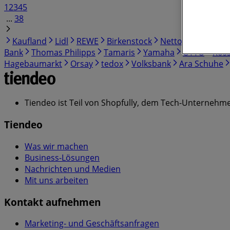
1
2
3
4
5
...
38
Kaufland
Lidl
REWE
Birkenstock
Netto
EDEKA
P
Bank
Thomas Philipps
Tamaris
Yamaha
OTTO
Ros
Hagebaumarkt
Orsay
tedox
Volksbank
Ara Schuhe
Tiendeo ist Teil von Shopfully, dem Tech-Unternehmen
Tiendeo
Was wir machen
Business-Lösungen
Nachrichten und Medien
Mit uns arbeiten
Kontakt aufnehmen
Marketing- und Geschäftsanfragen