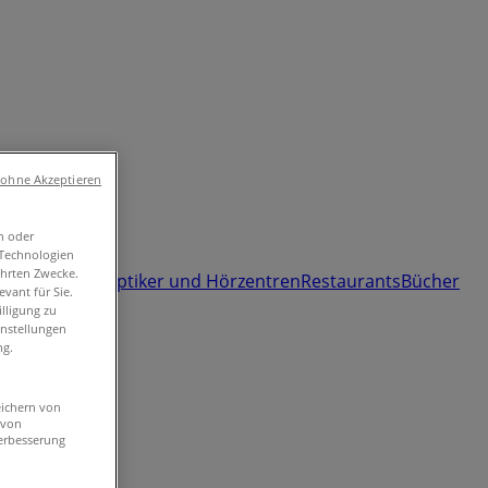
 ohne Akzeptieren
n oder
umärkte und
-Technologien
ührten Zwecke.
 und Freizeit
Optiker und Hörzentren
Restaurants
Bücher
vant für Sie.
lligung zu
instellungen
ng.
eichern von
 von
erbesserung