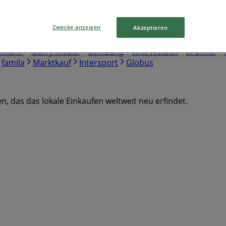
Zwecke anzeigen
Akzeptieren
enny
Norisbank
Aldi Süd
Aldi Nord
Skechers
Thule
smann
Gerry Weber
Samsung
Witt Weiden
s. Oliver
famila
Marktkauf
Intersport
Globus
, das das lokale Einkaufen weltweit neu erfindet.