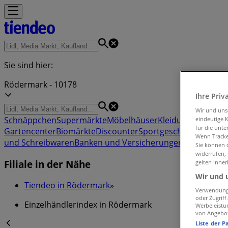
Sie sind hier:
Rödermark - 10178
Ihre Priv
Wir und un
Schnäppchen
Supermärkte
Möbelhäuser
Kleidung, Schuhe 
eindeutige 
für die unte
Gartencenter
Biomärkte
Discounter
Sportgeschäfte
Spielze
Wenn Tracker
und Schreibwaren
Banken und Versicherungen
Sie können d
widerrufen,
Filiale in der Nähe
gelten inner
Wir und 
Tiendeo in Rödermark
»
Verwendung 
oder Zugrif
Einzelhändlerindex in Rödermark
Werbeleistu
von Angebo
Liste der P