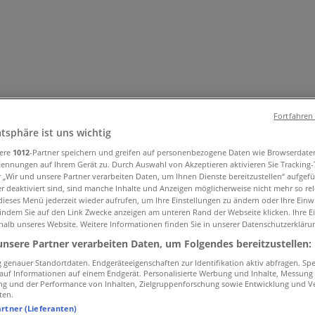
Fortfahren
atsphäre ist uns wichtig
sere
1012
-Partner speichern und greifen auf personenbezogene Daten wie Browserdate
und Accessoires
Elektromärkte
Drogerien und Parfümerie
Ba
Kennungen auf Ihrem Gerät zu. Durch Auswahl von Akzeptieren aktivieren Sie Tracking
r „Wir und unsere Partner verarbeiten Daten, um Ihnen Dienste bereitzustellen“ aufgef
ug und Baby
Auto, Motorrad und Werkstatt
Kaufhäuser
Reisen
 deaktiviert sind, sind manche Inhalte und Anzeigen möglicherweise nicht mehr so rele
ieses Menü jederzeit wieder aufrufen, um Ihre Einstellungen zu ändern oder Ihre Einwi
 indem Sie auf den Link Zwecke anzeigen am unteren Rand der Webseite klicken. Ihre E
halb unseres Website. Weitere Informationen finden Sie in unserer Datenschutzerkläru
unsere Partner verarbeiten Daten, um Folgendes bereitzustellen:
genauer Standortdaten. Endgeräteeigenschaften zur Identifikation aktiv abfragen. Sp
f auf Informationen auf einem Endgerät. Personalisierte Werbung und Inhalte, Messung
ng und der Performance von Inhalten, Zielgruppenforschung sowie Entwicklung und V
ten.
artner (Lieferanten)