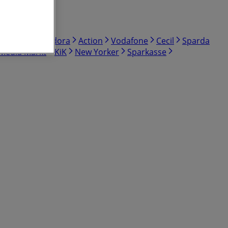
Norma
Pandora
Action
Vodafone
Cecil
Sparda
Media Markt
KiK
New Yorker
Sparkasse