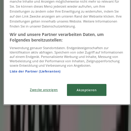
manche Inhalte und Anzeigen möglicherweise nicht mehr so relevant für
Dienstag
Sie. Sie können dieses Menü jederzeit wieder aufrufen, um Ihre
09:00 - 18:00
Einstellungen zu ändern oder Ihre Einwilligung zu widerrufen, indem Sie
Mittwoch
auf den Link Zwecke anzeigen am unteren Rand der Webseite klicken. Ihre
Einstellungen gelten innerhalb unseres Website. Weitere Informationen
09:00 - 18:00
finden Sie in unserer Datenschutzerklärung.
Donnerstag
Wir und unsere Partner verarbeiten Daten, um
09:00 - 18:00
Folgendes bereitzustellen:
Freitag
Verwendung genauer Standortdaten. Endgeräteeigenschaften zur
09:00 - 18:00
Identifikation aktiv abfragen. Speichern von oder Zugriff auf Informationen
Samstag
auf einem Endgerät. Personalisierte Werbung und Inhalte, Messung von
Werbeleistung und der Performance von Inhalten, Zielgruppenforschung
09:00 - 16:00
sowie Entwicklung und Verbesserung von Angeboten.
Liste der Partner (Lieferanten)
Karte
08031219007
Geschlossen
Zwecke anzeigen
Akzeptieren
Sonntag
Geschlossen
Montag