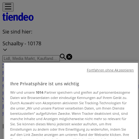
Sie sind hier:
Schaalby - 10178
Schnäppchen
Supermärkte
Möbelhäuser
Kleidung, Schuhe
Fortfahren ohne Akzeptieren
und Accessoires
Elektromärkte
Drogerien und
Parfümerie
Baumärkte und
Ihre Privatsphäre ist uns wichtig
Gartencenter
Biomärkte
Discounter
Sportgeschäfte
Spielze
und Baby
Auto, Motorrad und
Wir und unsere
1014
-Partner speichern und greifen auf personenbezogene
Daten wie Browserdaten oder eindeutige Kennungen auf Ihrem Gerät zu.
Werkstatt
Kaufhäuser
Reisen und Freizeit
Optiker und
Durch Auswahl von Akzeptieren aktivieren Sie Tracking-Technologien für
Hörzentren
Restaurants
Bücher und Schreibwaren
Banken
die unter „Wir und unsere Partner verarbeiten Daten, um Ihnen Dienste
und Versicherungen
bereitzustellen“ aufgeführten Zwecke. Wenn Tracker deaktiviert sind, sind
manche Inhalte und Anzeigen möglicherweise nicht mehr so relevant für
Sie. Sie können dieses Menü jederzeit wieder aufrufen, um Ihre
Filiale in der Nähe
Einstellungen zu ändern oder Ihre Einwilligung zu widerrufen, indem Sie
auf den Link Zwecke anzeigen am unteren Rand der Webseite klicken. Ihre