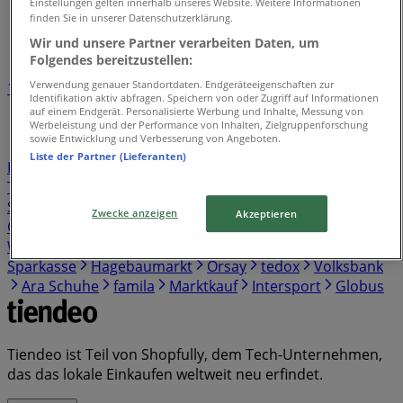
Tiendeo in Schaalby
»
Einstellungen gelten innerhalb unseres Website. Weitere Informationen
finden Sie in unserer Datenschutzerklärung.
Einzelhändlerindex in Schaalby
Wir und unsere Partner verarbeiten Daten, um
Folgendes bereitzustellen:
Verwendung genauer Standortdaten. Endgeräteeigenschaften zur
1
2
3
4
5
Identifikation aktiv abfragen. Speichern von oder Zugriff auf Informationen
...
38
auf einem Endgerät. Personalisierte Werbung und Inhalte, Messung von
Werbeleistung und der Performance von Inhalten, Zielgruppenforschung
sowie Entwicklung und Verbesserung von Angeboten.
Kaufland
Lidl
REWE
Birkenstock
Netto
EDEKA
Liste der Partner (Lieferanten)
Penny
Norisbank
Aldi Süd
Aldi Nord
Skechers
Thule
Norma
Pandora
Action
Vodafone
Cecil
Sparda Bank
Thomas Philipps
Tamaris
Yamaha
Zwecke anzeigen
Akzeptieren
OTTO
Rossmann
Gerry Weber
Samsung
Witt
Weiden
s. Oliver
Media Markt
KiK
New Yorker
Sparkasse
Hagebaumarkt
Orsay
tedox
Volksbank
Ara Schuhe
famila
Marktkauf
Intersport
Globus
Tiendeo ist Teil von Shopfully, dem Tech-Unternehmen,
das das lokale Einkaufen weltweit neu erfindet.