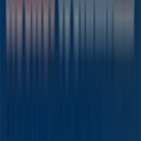
Tiendeo ist Teil von Shopfully, dem Tech-Unternehmen,
das das lokale Einkaufen weltweit neu erfindet.
Tiendeo
Was wir machen
Business-Lösungen
Nachrichten und Medien
Mit uns arbeiten
Kontakt aufnehmen
Marketing- und Geschäftsanfragen
Geschäft falsch auf der Karte geortet
Wöchentliches Anzeigen-Feedback