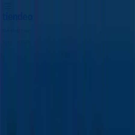
Sie sind hier:
Syke - 10178
Schnäppchen
Supermärkte
Möbelhäuser
Kleidung, Schuhe
und Accessoires
Elektromärkte
Drogerien und
Parfümerie
Baumärkte und
Gartencenter
Biomärkte
Discounter
Sportgeschäfte
Spielze
und Baby
Auto, Motorrad und
Werkstatt
Kaufhäuser
Reisen und Freizeit
Optiker und
Hörzentren
Restaurants
Bücher und Schreibwaren
Banken
und Versicherungen
Fischertechnik Filiale |
Bahnhofstraße 11, Syke - Angebote,