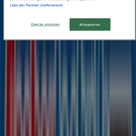
Liste der Partner (Lieferanten)
Sparkasse
Zwecke anzeigen
Akzeptieren
Hauptstraße 61, Syke
96 m
Jetzt geöffnet
fischertechnik
Bahnhofstraße 11, Syke
105 m