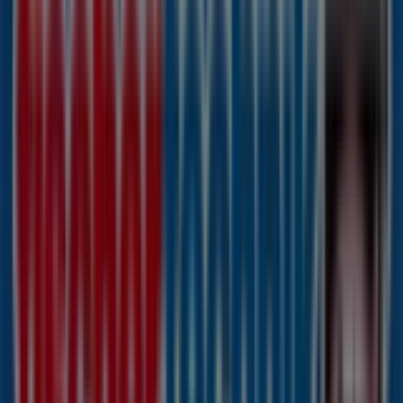
Vedes
Bahnhofstraße 11, Syke
105 m
REWE
Hauptstr. 56-58, Syke
107 m
Jetzt geöffnet
Sony