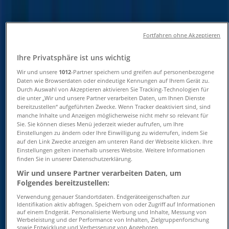
Öffnungszeiten und
Telefonnummern
Fortfahren ohne Akzeptieren
Tiendeo in Syke
»
Ihre Privatsphäre ist uns wichtig
Wir und unsere
1012
-Partner speichern und greifen auf personenbezogene
Angebote für Spielzeug und Baby in Syke
Daten wie Browserdaten oder eindeutige Kennungen auf Ihrem Gerät zu.
Durch Auswahl von Akzeptieren aktivieren Sie Tracking-Technologien für
»
die unter „Wir und unsere Partner verarbeiten Daten, um Ihnen Dienste
fischertechnik in Syke
»
bereitzustellen“ aufgeführten Zwecke. Wenn Tracker deaktiviert sind, sind
manche Inhalte und Anzeigen möglicherweise nicht mehr so relevant für
Sie. Sie können dieses Menü jederzeit wieder aufrufen, um Ihre
fischertechnik | Bahnhofstraße 11
Einstellungen zu ändern oder Ihre Einwilligung zu widerrufen, indem Sie
auf den Link Zwecke anzeigen am unteren Rand der Webseite klicken. Ihre
Karte
04242 50202
Einstellungen gelten innerhalb unseres Website. Weitere Informationen
Karte
04242 50202
finden Sie in unserer Datenschutzerklärung.
Wir und unsere Partner verarbeiten Daten, um
Wir sind gerade dabei Angebote zu "fischertechnik" zu
Folgendes bereitzustellen:
veröffentlichen
Verwendung genauer Standortdaten. Endgeräteeigenschaften zur
Identifikation aktiv abfragen. Speichern von oder Zugriff auf Informationen
Geschäfte in der Nähe
auf einem Endgerät. Personalisierte Werbung und Inhalte, Messung von
Werbeleistung und der Performance von Inhalten, Zielgruppenforschung
sowie Entwicklung und Verbesserung von Angeboten.