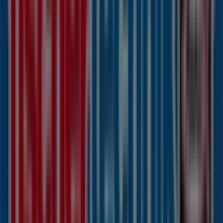
Bassumer Str. 1, Syke
111 m
Andere Unternehmen der Kategorie
Spielzeug und Baby in Syke
Fischertechnik
Willkommen im Geschäft von
Fischertechnik
bei
Tiendeo, wo Sie die besten
Angebote
,
Aktionen
und
Kataloge
dieser renommierten Marke im Bereich
Spielzeug und Baby
entdecken können. Unser
physisches Geschäft befindet sich in
Bahnhofstraße 11
,
Syke
, und bietet Ihnen eine breite Auswahl an
hochwertigen Produkten, mit denen Sie während des
gesamten
August 2026
sparen können.