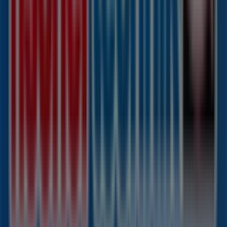
Bei Tiendeo stellen wir Ihnen stets aktuelle
Informationen zu
Fischertechnik
zur Verfügung,
einschließlich der Öffnungszeiten, exklusiver Angebote
und der genauen Lage des Geschäfts in
Bahnhofstraße
11
. Darüber hinaus haben Sie Zugriff auf die neuesten
Kataloge von
Fischertechnik
, in denen Sie die
aktuellsten Aktionen entdecken und von großen
Rabatten auf
Spielzeug und Baby
-Produkte für Ihre
Einkäufe in
Syke
profitieren können.
Verpassen Sie nicht die Gelegenheit, das Geschäft von
Fischertechnik
in
Bahnhofstraße 11
zu besuchen und
ein einzigartiges Einkaufserlebnis zu genießen. Erkunden
Sie die Angebote, die wir diesen
August
für Sie
bereithalten, und bleiben Sie über die besten Deals von
Fischertechnik
in
Syke
informiert. Besuchen Sie uns und
beginnen Sie noch heute mit dem Sparen!
Mehr Information über fischertechnik
Andere Geschäfte
von fischertechnik in Syke sehen