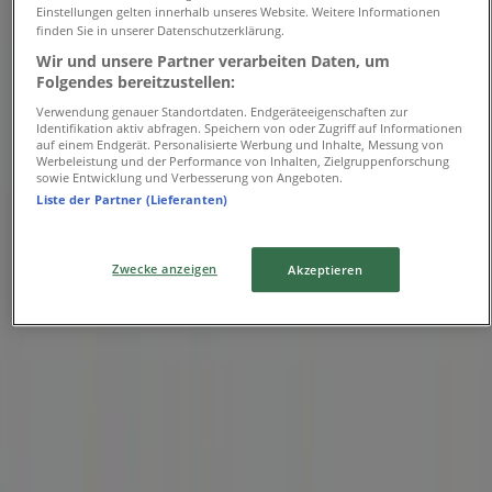
Einstellungen gelten innerhalb unseres Website. Weitere Informationen
Montag
finden Sie in unserer Datenschutzerklärung.
08:15 - 12:30
13:30 - 16:00
Wir und unsere Partner verarbeiten Daten, um
Dienstag
Folgendes bereitzustellen:
08:15 - 12:30
13:30 - 16:00
Verwendung genauer Standortdaten. Endgeräteeigenschaften zur
Mittwoch
Identifikation aktiv abfragen. Speichern von oder Zugriff auf Informationen
08:15 - 12:30
13:30 - 16:00
auf einem Endgerät. Personalisierte Werbung und Inhalte, Messung von
Werbeleistung und der Performance von Inhalten, Zielgruppenforschung
Donnerstag
sowie Entwicklung und Verbesserung von Angeboten.
08:15 - 12:30
13:30 - 18:00
Liste der Partner (Lieferanten)
Freitag
08:15 - 12:30
13:30 - 16:00
Samstag
Zwecke anzeigen
Akzeptieren
Geschlossen
Karte
0894445654904
Geschlossen
Sonntag