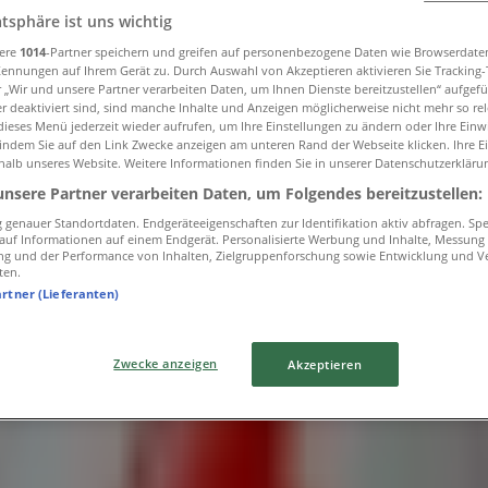
atsphäre ist uns wichtig
sere
1014
-Partner speichern und greifen auf personenbezogene Daten wie Browserdate
Kennungen auf Ihrem Gerät zu. Durch Auswahl von Akzeptieren aktivieren Sie Tracking
r „Wir und unsere Partner verarbeiten Daten, um Ihnen Dienste bereitzustellen“ aufgef
 deaktiviert sind, sind manche Inhalte und Anzeigen möglicherweise nicht mehr so rele
ieses Menü jederzeit wieder aufrufen, um Ihre Einstellungen zu ändern oder Ihre Einwi
 indem Sie auf den Link Zwecke anzeigen am unteren Rand der Webseite klicken. Ihre E
halb unseres Website. Weitere Informationen finden Sie in unserer Datenschutzerkläru
unsere Partner verarbeiten Daten, um Folgendes bereitzustellen:
genauer Standortdaten. Endgeräteeigenschaften zur Identifikation aktiv abfragen. Sp
f auf Informationen auf einem Endgerät. Personalisierte Werbung und Inhalte, Messung
ng und der Performance von Inhalten, Zielgruppenforschung sowie Entwicklung und V
ten.
artner (Lieferanten)
Zwecke anzeigen
Akzeptieren