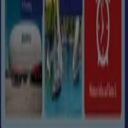
Kontakt aufnehmen
Marketing- und Geschäftsanfragen
Geschäft falsch auf der Karte geortet
Wöchentliches Anzeigen-Feedback
Technische Probleme und allgemeines Feedback
Indizes
Marken
Unternehmen
Produkte
Städte
Die App von Tiendeo herunterladen