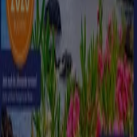
Läuft am 28.8. ab
Aldi Nord Reisen
Große Auswahl an Angeboten
Läuft am 31.8. ab
Aldi Süd Reisen
Sonderangebote für Sie
Läuft am 31.8. ab
Mehr anzeigen
Andere Unternehmen der Kategorie