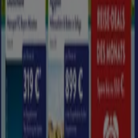
Kinowelt in Düsseldorf
UCI Kinowelt in Dresden
UCI
Kinowelt in Duisburg
UCI Kinowelt in Bochum
UCI
Kinowelt in Potsdam
UCI Kinowelt in Paderborn
UCI
Kinowelt in Neuss
UCI Kinowelt in Flensburg
UCI
Kinowelt in Kaiserslautern
UCI Kinowelt in Cottbus
Zeige mehr Städte
Tiendeo ist Teil von Shopfully, dem Tech-Unternehmen,
das das lokale Einkaufen weltweit neu erfindet.
Tiendeo
Was wir machen
Business-Lösungen
Nachrichten und Medien
Mit uns arbeiten