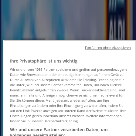
Folgen Sie, um Angebote zu erhalten
Tiendeo
»
Reisen und Freizeit Angebote in der Nähe
»
UCI Kinowelt
Fortfahren ohne Akzeptieren
Andere Reisen und Freizeit
Ihre Privatsphäre ist uns wichtig
Wir und unsere
1014
-Partner speichern und greifen auf personenbezogene
Geschäfte in Ihrer Stadt
Daten wie Browserdaten oder eindeutige Kennungen auf Ihrem Gerät zu.
Durch Auswahl von Akzeptieren aktivieren Sie Tracking-Technologien für
die unter „Wir und unsere Partner verarbeiten Daten, um Ihnen Dienste
Schneller Blick auf UCI Kinowelt
bereitzustellen“ aufgeführten Zwecke. Wenn Tracker deaktiviert sind, sind
manche Inhalte und Anzeigen möglicherweise nicht mehr so relevant für
Angebote
Sie. Sie können dieses Menü jederzeit wieder aufrufen, um Ihre
Einstellungen zu ändern oder Ihre Einwilligung zu widerrufen, indem Sie
auf den Link Zwecke anzeigen am unteren Rand der Webseite klicken. Ihre
Einstellungen gelten innerhalb unseres Website. Weitere Informationen
Kategorie:
Reisen und Freizeit
finden Sie in unserer Datenschutzerklärung.
Wir und unsere Partner verarbeiten Daten, um
Wir sind gerade dabei Angebote zu "UCI Kinowelt" zu
Folgendes bereitzustellen: