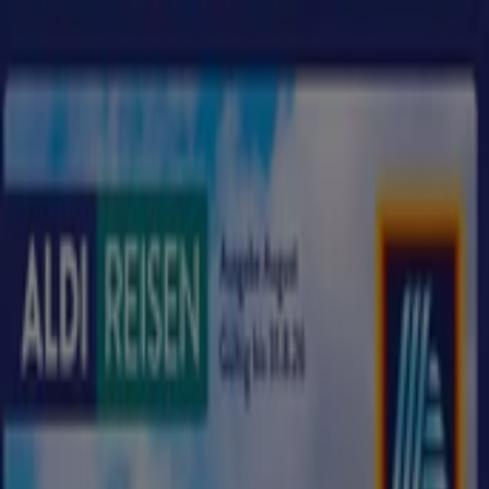
Sie sind hier:
Berlin - 10178
Schnäppchen
Supermärkte
Möbelhäuser
Kleidung, Schuhe
und Accessoires
Elektromärkte
Drogerien und
Parfümerie
Baumärkte und
Gartencenter
Biomärkte
Discounter
Sportgeschäfte
Spielze
und Baby
Auto, Motorrad und
Werkstatt
Kaufhäuser
Reisen und Freizeit
Optiker und
Hörzentren
Restaurants
Bücher und Schreibwaren
Banken
und Versicherungen
UCI Kinowelt - Gutscheincodes,
Angebote und Prospekte