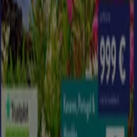
Reisen und Freizeit
Schneller Blick auf UCI Kinowelt
Angebote
Kategorie:
Reisen und Freizeit
UCI Kinowelt, alle Angebote auf
einen Klick
Willkommen bei Tiendeo, Ihrem idealen Ort, um die
besten
Angebote
,
Kataloge
und
Aktionen
für
Reisen
und Freizeit
in Deutschland zu finden. Im Monat
August
2026
können Sie bei Tiendeo die neuesten Neuigkeiten
und Rabatte von
UCI Kinowelt
entdecken, einer der
bekanntesten Marken im Bereich
Reisen und Freizeit
.
Auf unserer Plattform finden Sie eine große Auswahl an