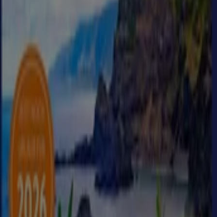
Top-Deals und Rabatte
Läuft am 15.8. ab
Penny Reisen
PENNY Reisen Prospekt 2026 08
komprimiert
Läuft am 28.8. ab
Netto Reisen
REWE Reisen Prospekt 2026 08
komprimiert