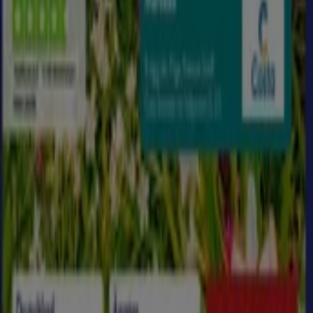
Produkten mit unglaublichen
Rabatten
, die Ihnen helfen,
beim Einkaufen zu sparen. Durchstöbern Sie die Kataloge
von
UCI Kinowelt
und verpassen Sie keine exklusiven
Angebote, die im
August
verfügbar sind. Darüber hinaus
bieten wir Ihnen detaillierte Informationen zu
Rabattaktionen, Ausverkäufen und saisonalen Neuheiten
im Bereich
Reisen und Freizeit
.
Nutzen Sie die
Angebote
und Aktionen von
UCI Kinowelt
optimal und bleiben Sie über alle Preis- und
Produktupdates im
August 2026
informiert. Bei Tiendeo
haben Sie stets Zugang zu den besten
Einkaufsmöglichkeiten in Deutschland. Warten Sie nicht
länger und entdecken Sie die Angebote, die wir für Sie
vorbereitet haben!
Finde UCI Kinowelt Kataloge in
deiner Stadt
UCI Kinowelt in Berlin
UCI Kinowelt in Hamburg
UCI