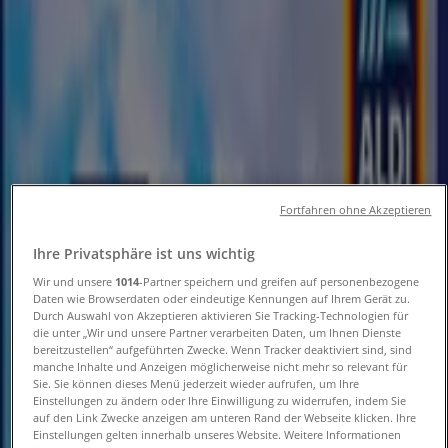
Folgen Sie, um Angebote zu erhalten
Tiendeo
»
Reisen und Freizeit Angebote in der Nähe
»
Karstadt Reisen
Andere Reisen und Freizeit
Fortfahren ohne Akzeptieren
Geschäfte in Ihrer Stadt
Ihre Privatsphäre ist uns wichtig
Wir und unsere
1014
-Partner speichern und greifen auf personenbezogene
Schneller Blick auf Karstadt Reisen
Daten wie Browserdaten oder eindeutige Kennungen auf Ihrem Gerät zu.
Angebote
Durch Auswahl von Akzeptieren aktivieren Sie Tracking-Technologien für
die unter „Wir und unsere Partner verarbeiten Daten, um Ihnen Dienste
bereitzustellen“ aufgeführten Zwecke. Wenn Tracker deaktiviert sind, sind
manche Inhalte und Anzeigen möglicherweise nicht mehr so relevant für
Sie. Sie können dieses Menü jederzeit wieder aufrufen, um Ihre
Kataloge mit Karstadt Reisen Angeboten:
1
Einstellungen zu ändern oder Ihre Einwilligung zu widerrufen, indem Sie
auf den Link Zwecke anzeigen am unteren Rand der Webseite klicken. Ihre
Einstellungen gelten innerhalb unseres Website. Weitere Informationen
Kategorie:
Reisen und Freizeit