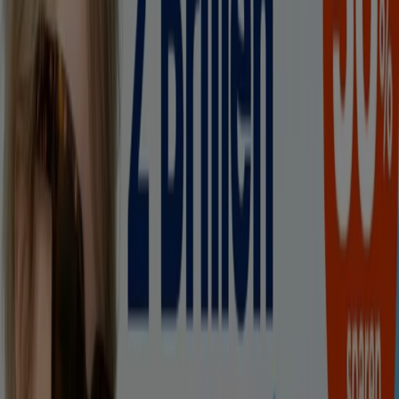
Läuft am 12.8. ab
KRASS Optik
Icon Collection `
Läuft am 31.8. ab
-5 Tage
Apollo Optik
2 Fur 1
Läuft am 11.8. ab