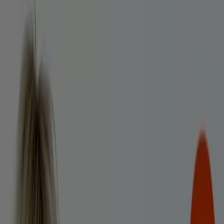
Sie sind hier:
Berlin - 10178
Schnäppchen
Supermärkte
Möbelhäuser
Kleidung, Schuhe
und Accessoires
Elektromärkte
Drogerien und
Parfümerie
Baumärkte und
Gartencenter
Biomärkte
Discounter
Sportgeschäfte
Spielze
und Baby
Auto, Motorrad und
Werkstatt
Kaufhäuser
Reisen und Freizeit
Optiker und
Hörzentren
Restaurants
Bücher und Schreibwaren
Banken
und Versicherungen
Mister Spex - Angebote und
Gutscheine