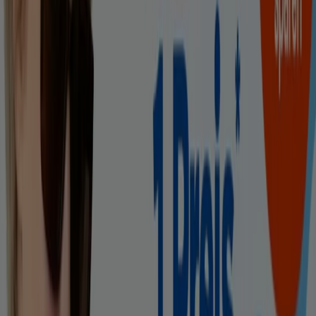
Apollo Optik
Back To School 50% Auf Die Zweite
Kinderbrille
Läuft am 19.8. ab
-4 Tage
becker + flöge
2 Brillen 1 Preis*
Läuft am 10.8. ab
Mehr anzeigen
Andere Unternehmen der Kategorie
Optiker und Hörzentren