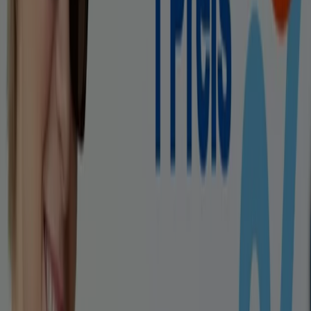
Schneller Blick auf Mister Spex
Angebote
Kategorie:
Optiker und Hörzentren
Mister Spex, alle Angebote auf
einen Klick
Willkommen bei Tiendeo, Ihrem idealen Ort, um die
besten
Angebote
,
Kataloge
und
Aktionen
für
Optiker
und Hörzentren
in Deutschland zu finden. Im Monat
August 2026
können Sie bei Tiendeo die neuesten
Neuigkeiten und Rabatte von
Mister Spex
entdecken,
einer der bekanntesten Marken im Bereich
Optiker und
Hörzentren
.
Auf unserer Plattform finden Sie eine große Auswahl an