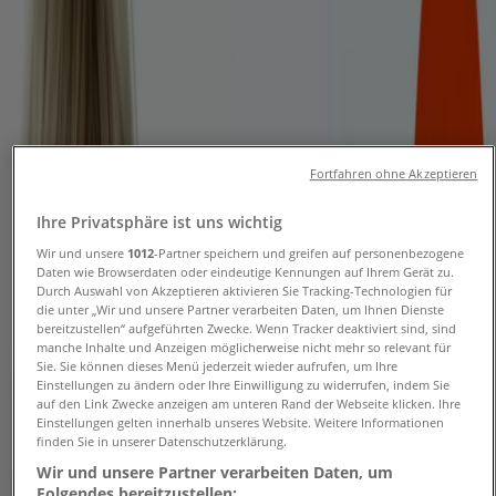
Folgen Sie, um Angebote zu erhalten
Tiendeo
»
Optiker und Hörzentren Angebote in der Nähe
»
Mister Spex
Fortfahren ohne Akzeptieren
Andere Optiker und Hörzentren
Ihre Privatsphäre ist uns wichtig
Wir und unsere
1012
-Partner speichern und greifen auf personenbezogene
Geschäfte in Ihrer Stadt
Daten wie Browserdaten oder eindeutige Kennungen auf Ihrem Gerät zu.
Durch Auswahl von Akzeptieren aktivieren Sie Tracking-Technologien für
die unter „Wir und unsere Partner verarbeiten Daten, um Ihnen Dienste
Schneller Blick auf Mister Spex
bereitzustellen“ aufgeführten Zwecke. Wenn Tracker deaktiviert sind, sind
manche Inhalte und Anzeigen möglicherweise nicht mehr so relevant für
Angebote
Sie. Sie können dieses Menü jederzeit wieder aufrufen, um Ihre
Einstellungen zu ändern oder Ihre Einwilligung zu widerrufen, indem Sie
auf den Link Zwecke anzeigen am unteren Rand der Webseite klicken. Ihre
Einstellungen gelten innerhalb unseres Website. Weitere Informationen
Kategorie:
Optiker und Hörzentren
finden Sie in unserer Datenschutzerklärung.
Wir und unsere Partner verarbeiten Daten, um
Wir sind gerade dabei Angebote zu "Mister Spex" zu
Folgendes bereitzustellen: