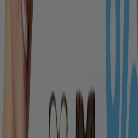
Produkten mit unglaublichen
Rabatten
, die Ihnen helfen,
beim Einkaufen zu sparen. Durchstöbern Sie die Kataloge
von
Mister Spex
und verpassen Sie keine exklusiven
Angebote, die im
August
verfügbar sind. Darüber hinaus
bieten wir Ihnen detaillierte Informationen zu
Rabattaktionen, Ausverkäufen und saisonalen Neuheiten
im Bereich
Optiker und Hörzentren
.
Nutzen Sie die
Angebote
und Aktionen von
Mister Spex
optimal und bleiben Sie über alle Preis- und
Produktupdates im
August 2026
informiert. Bei Tiendeo
haben Sie stets Zugang zu den besten
Einkaufsmöglichkeiten in Deutschland. Warten Sie nicht
länger und entdecken Sie die Angebote, die wir für Sie
vorbereitet haben!
Finde Mister Spex Kataloge in
deiner Stadt
Mister Spex in Berlin
Mister Spex in Hamburg
Mister