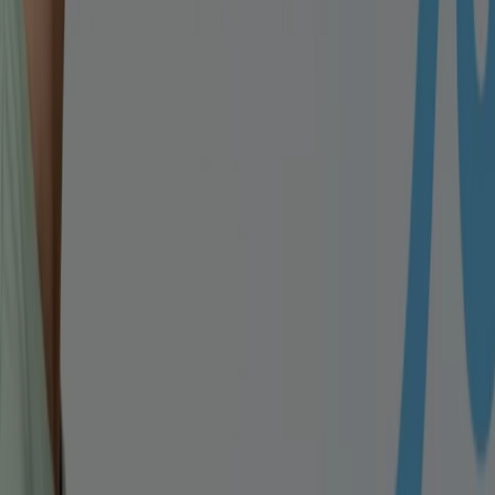
Kontakt aufnehmen
Marketing- und Geschäftsanfragen
Geschäft falsch auf der Karte geortet
Wöchentliches Anzeigen-Feedback
Technische Probleme und allgemeines Feedback
Indizes
Marken
Unternehmen
Produkte
Städte
Die App von Tiendeo herunterladen