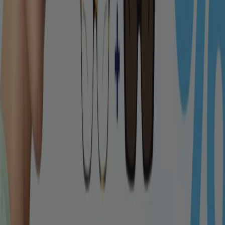
Spex in München
Mister Spex in Köln
Mister Spex in
Frankfurt am Main
Mister Spex in Düsseldorf
Mister
Spex in Bremen
Mister Spex in Stuttgart
Mister Spex
in Hannover
Mister Spex in Essen
Mister Spex in
Nürnberg
Mister Spex in Leipzig
Zeige mehr Städte
Tiendeo ist Teil von Shopfully, dem Tech-Unternehmen,
das das lokale Einkaufen weltweit neu erfindet.
Tiendeo
Was wir machen
Business-Lösungen
Nachrichten und Medien
Mit uns arbeiten