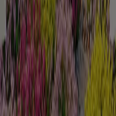
Baumärkte und Gartencenter
Schneller Blick auf Hellweg
Angebote
Kategorie:
Baumärkte und Gartencenter
Hellweg, alle Angebote auf einen
Klick
Willkommen bei Tiendeo, Ihrem idealen Ort, um die
besten
Angebote
,
Kataloge
und
Aktionen
für
Baumärkte und Gartencenter
in Deutschland zu
finden. Im Monat
August 2026
können Sie bei Tiendeo
die neuesten Neuigkeiten und Rabatte von
Hellweg
entdecken, einer der bekanntesten Marken im Bereich