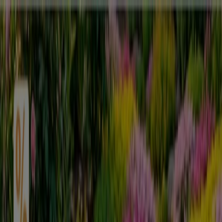
Sie sind hier:
Berlin - 10178
Schnäppchen
Supermärkte
Möbelhäuser
Kleidung, Schuhe
und Accessoires
Elektromärkte
Drogerien und
Parfümerie
Baumärkte und
Gartencenter
Biomärkte
Discounter
Sportgeschäfte
Spielze
und Baby
Auto, Motorrad und
Werkstatt
Kaufhäuser
Reisen und Freizeit
Optiker und
Hörzentren
Restaurants
Bücher und Schreibwaren
Banken
und Versicherungen
Hellweg - Prospekt, Angebote und
Gutscheine