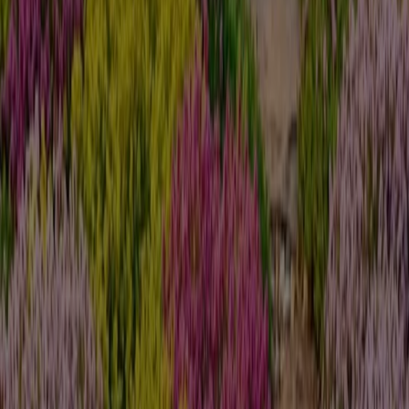
Zoo & Co
Zoo Co flugblatt
Läuft morgen ab
Läuft heute ab
Globus Baumarkt
Globus Baumarkt prospekt
Läuft heute ab
OBI
FÜR DEN SOMMER GEMACHT