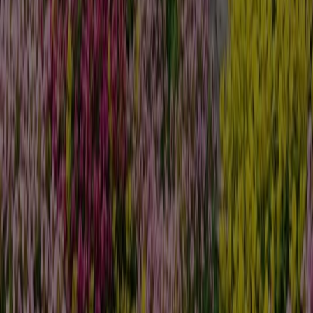
Baumärkte und Gartencenter
.
Auf unserer Plattform finden Sie eine große Auswahl an
Produkten mit unglaublichen
Rabatten
, die Ihnen helfen,
beim Einkaufen zu sparen. Durchstöbern Sie die Kataloge
von
Hellweg
und verpassen Sie keine exklusiven
Angebote, die im
August
verfügbar sind. Darüber hinaus
bieten wir Ihnen detaillierte Informationen zu
Rabattaktionen, Ausverkäufen und saisonalen Neuheiten
im Bereich
Baumärkte und Gartencenter
.
Nutzen Sie die
Angebote
und Aktionen von
Hellweg
optimal und bleiben Sie über alle Preis- und
Produktupdates im
August 2026
informiert. Bei Tiendeo
haben Sie stets Zugang zu den besten
Einkaufsmöglichkeiten in Deutschland. Warten Sie nicht
länger und entdecken Sie die Angebote, die wir für Sie
vorbereitet haben!
Finde Hellweg Kataloge in deiner
Stadt