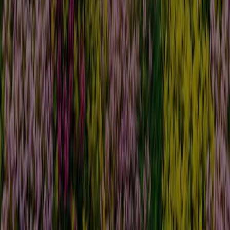
Hellweg in Berlin
Hellweg in Essen
Hellweg in Leipzig
Hellweg in Dortmund
Hellweg in Duisburg
Hellweg
in Bochum
Hellweg in Münster
Hellweg in Bielefeld
Hellweg in Bonn
Hellweg in Chemnitz
Hellweg in
Magdeburg
Hellweg in Wuppertal
Zeige mehr Städte
Tiendeo ist Teil von Shopfully, dem Tech-Unternehmen,
das das lokale Einkaufen weltweit neu erfindet.
Tiendeo
Was wir machen
Business-Lösungen
Nachrichten und Medien
Mit uns arbeiten