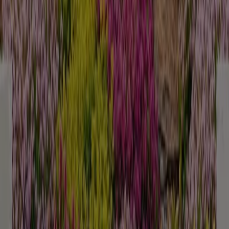
Läuft am 31.8. ab
Neu
Sonderpreis Baumarkt
Exklusive Deals und Schnäppchen
Läuft am 14.8. ab
Baldur Garten
% Aktion
Läuft am 20.8. ab
Mehr anzeigen
Andere Unternehmen der Kategorie