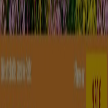
Kontakt aufnehmen
Marketing- und Geschäftsanfragen
Geschäft falsch auf der Karte geortet
Wöchentliches Anzeigen-Feedback
Technische Probleme und allgemeines Feedback
Indizes
Marken
Unternehmen
Produkte
Städte
Die App von Tiendeo herunterladen